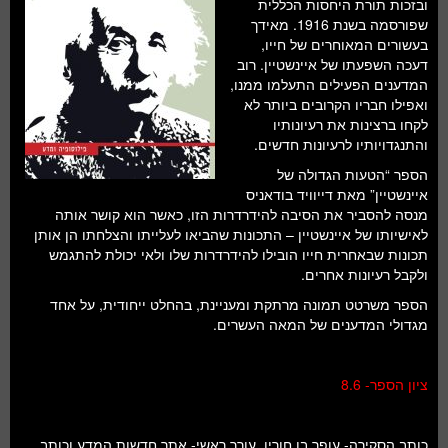
ובזכות תורת היחסות הכללית
שפורסמה בשנת 1916. מאידך
בעשורים המאוחרים של חייו,
דעכה השפעתו של איינשטיין. רוב
המדענים הפעילים התעלמו ממנו,
ואפילו חבריו הקרובים ביותר לא
לקחו ברצינות את רעיונותיו
והתנגדויותיו לרעיונות חדשים.
הספר “הטעות הגדולה של
איינשטיין” מאת דייוויד בודאניס
מנסה להסביר את הסיבה להידרדרות הזו, כאשר הוא קושר אותה
לאישיותו של איינשטיין – התכונות שהביאו לעלייתו והצלחתו הן אותן
תכונות שבאחרית חייו הובילו להידרדרות שלו ולאי יכולת להתגמש
ולקבל רעיונות אחרים.
הספר משרטט תמונה מרתקת ומעניינת, בהחלט ייחודית, על אחד
מגדולי המדענים של המאה העשרים.
ציון הספר- 8.6
כותב הסקירה- עופר בן חורין, עורך ראשי- אתר חדשות המדע וכותב