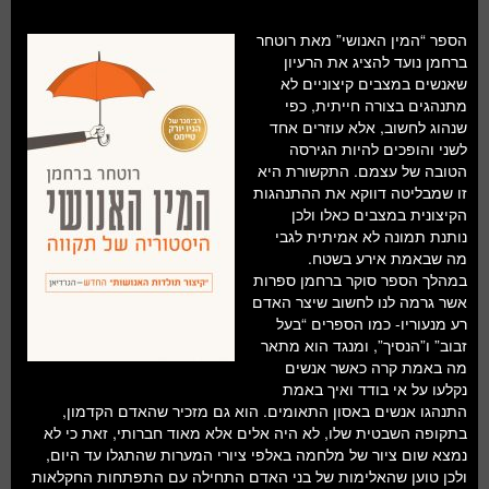
הספר “המין האנושי” מאת רוטחר
ברחמן נועד להציג את הרעיון
שאנשים במצבים קיצוניים לא
מתנהגים בצורה חייתית, כפי
שנהוג לחשוב, אלא עוזרים אחד
לשני והופכים להיות הגירסה
הטובה של עצמם. התקשורת היא
זו שמבליטה דווקא את ההתנהגות
הקיצונית במצבים כאלו ולכן
נותנת תמונה לא אמיתית לגבי
מה שבאמת אירע בשטח.
במהלך הספר סוקר ברחמן ספרות
אשר גרמה לנו לחשוב שיצר האדם
רע מנעוריו- כמו הספרים “בעל
זבוב” ו”הנסיך”, ומנגד הוא מתאר
מה באמת קרה כאשר אנשים
נקלעו על אי בודד ואיך באמת
התנהגו אנשים באסון התאומים. הוא גם מזכיר שהאדם הקדמון,
בתקופה השבטית שלו, לא היה אלים אלא מאוד חברותי, זאת כי לא
נמצא שום ציור של מלחמה באלפי ציורי המערות שהתגלו עד היום,
ולכן טוען שהאלימות של בני האדם התחילה עם התפתחות החקלאות