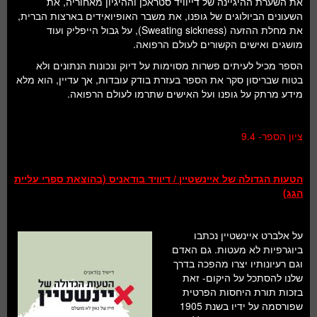
את השערת ההיגיינה של דייוויד סטראכן וההיגיון מאחוריה, את
השעונים הביולוגים של גופנו, את משבר האופיואידים בארצות הברית,
את מחלת ההזעה (Sweating sickness), על גבול הייפליק ועוד
מושגים ואישים הקשורים לעולם הרפואה.
הספר מכיל לעיתים פשרות מסוימות על דיוק ונכונות הנתונים ולא
בטוח שבריסון סקר את הספר בעזרת בודק עובדות, אך עדיין, הוא מלא
מידע מרתק על גופנו ועל האישים שתרמו לעולם הרפואה.
ציון הספר- 9.4
הטעות הגדולה של איינשטיין / דיוויד בודאניס (בהוצאת ספרי עליית
הגג)
על אלברט איינשטיין נכתבו
ביוגרפיות לא מעטות. גם האדם
וגם רעיונותיו יצרו מהפכה בדרך
שלנו להסתכל על היקום- זאת
בזכות תורת היחסות הפרטית
שפורסמה על ידיו בשנת 1905