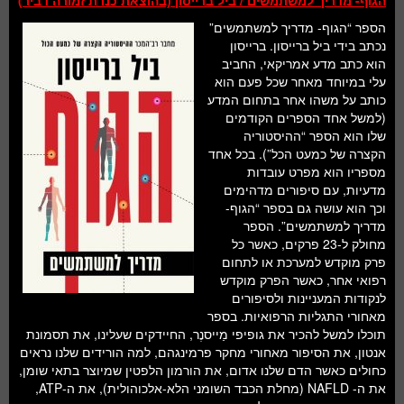
הגוף- מדריך למשתמשים / ביל ברייסון (בהוצאת כנרת זמורה דביר)
הספר “הגוף- מדריך למשתמשים”
נכתב בידי ביל ברייסון. ברייסון
הוא כתב מדע אמריקאי, החביב
עלי במיוחד מאחר שכל פעם הוא
כותב על משהו אחר בתחום המדע
(למשל אחד הספרים הקודמים
שלו הוא הספר “ההיסטוריה
הקצרה של כמעט הכל”). בכל אחד
מספריו הוא מפרט עובדות
מדעיות, עם סיפורים מדהימים
וכך הוא עושה גם בספר “הגוף-
מדריך למשתמשים”. הספר
מחולק ל-23 פרקים, כאשר כל
פרק מוקדש למערכת או לתחום
רפואי אחר, כאשר הפרק מוקדש
לנקודות המעניינות ולסיפורים
מאחורי התגליות הרפואיות. בספר
תוכלו למשל להכיר את גופיפי מַייסנֶר, החיידקים שעלינו, את תסמונת
אנטון, את הסיפור מאחורי מחקר פרמינגהם, למה הורידים שלנו נראים
כחולים כאשר הדם שלנו אדום, את הורמון הלפטין שמיוצר בתאי שומן,
את ה- NAFLD (מחלת הכבד השומני הלא-אלכוהולית), את ה-ATP,