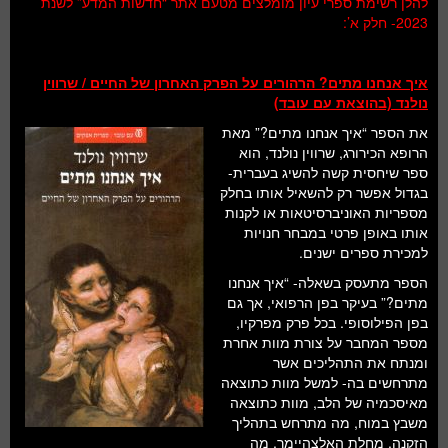
להלן רשימת ספרי עיון מומלצים מטעם אתר “חדשות המדע” לשנת
חלל ומדעי כדור הארץ
2023- חלק א’:
עתידנות
איך אנחנו מתים? הרהורים על הפרק האחרון של החיים / שרווין
סקירות ספרים
נולנד (בהוצאת עם עובד)
טעימות מדע
את הספר “איך אנחנו מתים?” מאת
הרופא הכירורג, שרווין נולנד, הוא
ספר שיחסית קשה להשיג בעברית-
בגדול אפשר רק להשאיל אותו בחלק
מספריות האוניברסיטאות או לקנות
אותו באופן פרטי במבחר חנויות
למכירת ספרים ישנים.
הספר מתעסק בשאלה- “איך אנחנו
מתים?” בעיקר בפן הרפואי, אך גם
בפן הפילוסופי. בכל פרק מפרקיו,
מספר המחבר על צורת מוות אחרת
ומנתח את התהליכים אשר
מתרחשים בה- למשל מוות כתוצאה
מאיסכמיה של הלב, מוות כתוצאה
משבץ במוח, מה מתרחש בתהליך
הזקנה, מחלת האלצהיימר, מה