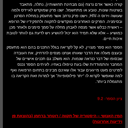
קורה כאשר אדם נרצח (גם מבחינת תחושותיו), נתלה, מתאבד
בשיטות שונות, טובע או מתחשמל. ישנו פרק שמוקדש לאיידס ולמה
שעושה וירוס ה-HIV, וישנו פרק נרחב אשר מתעסק במחלת הסרטן
ובסימניה. הפרקים האחרונים מוקדשים לתקווה ולתפקידיו של הרופא
– ראשית כבלש אשר מנסה לאבחן מחלה על סמך סימנים ולאחר מכן
כמושיע – אלא שלא תמיד הוא יכול להושיע ויש לדעת גם לוותר לטובת
איכות חיים.
הספר הוא ספר מצויין, לא קל לקריאה בגלל התכנים בהם הוא מתעסק
ובעצם מעלה את הדבר שאותו אנחנו מנסים להדחיק, את העובדה
שבסופו של דבר כנראה שנמות. הוא משלב גם תכנים אישיים של
המחבר והתמודדות שלו בעת טיפולו באחיו. לעיתים הספר נכנס
לפרטים מעט מייגעים עבור אלו שאינם מבינים בתחום הרפואה ואף
למה שאפשר לקרוא לו “יתר פילוסופיות” אך למרות זאת הקריאה בו
מתגמלת ביותר.
ציון הספר- 9.2
המין האנושי – היסטוריה של תקווה / רוטחר ברחמן (בהוצאת פן
וידיעות אחרונות)