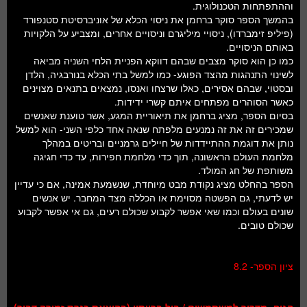
וההתפתחות הטכנולוגית.
בהמשך הספר סוקר ברחמן את ניסוי הכלא של אוניברסיטת סטנפורד
(פיליפ זימברדו), ניסויי מיליגרם וניסויים אחרים, ומצביע על הלקויות
באותם הניסויים.
כמו כן הוא סוקר מצבים שבהם דווקא הפניית הלחי השניה מביאה
לשינוי התנהגות מהצד הפוגע- כמו למשל בתי הכלא בנורבגיה, הלדן
ובסטוי, שבהם אסירים, כאלו שרצחו ואנסו, נמצאים בתנאים מצוינים
כאשר הסוהרים מפתחים איתם קשרי ידידות.
בסיום הספר, מציג ברחמן את תיאוריית המגע, אשר טוענת שאנשים
שמכירים זה את זה נמנעים מלפתח שנאה אחד כלפי השני- הוא למשל
נותן את דוגמת ההתיידדות של חיילים גרמניים ובריטים במהלך
מלחמת העולם הראשונה, תוך כדי מלחמת חפירות, עד כדי חגיגה
משותפת של חג המולד.
הספר בהחלט מציג נקודת מבט מיוחדת, שנשמעת אמינה, אם כי עדיין
יש לדעתי, גם הפשטה מסוימת או הכללה מצד המחבר. יש אנשים
שונים בעולם וכמו שאי אפשר לקבוע שכולם רעים, גם אי אפשר לקבוע
שכולם טובים.
ציון הספר- 8.2