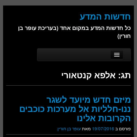
חדשות המדע
כל חדשות המדע במקום אחד (בעריכת עופר בן
חורין)
Skip to secondary content
Skip to primary content
Main menu
דף הבית
תג:
אלפא קנטאורי
אודות
ביולוגיה
מיזם חדש מיועד לשגר
כימיה
ננו-חלליות אל מערכות כוכבים
פיזיקה
הקרובות אלינו
חברה
פורסם ב
19/07/2016
מאת
עופר בן חורין