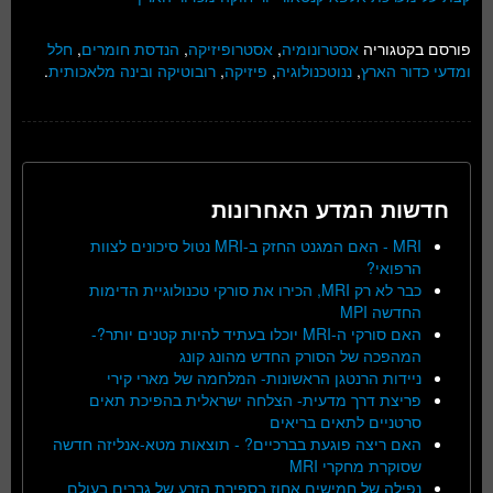
פורסם בקטגוריה
אסטרונומיה
,
אסטרופיזיקה
,
הנדסת חומרים
,
חלל
ומדעי כדור הארץ
,
ננוטכנולוגיה
,
פיזיקה
,
רובוטיקה ובינה מלאכותית
.
חדשות המדע האחרונות
MRI - האם המגנט החזק ב-MRI נטול סיכונים לצוות
הרפואי?
כבר לא רק MRI, הכירו את סורקי טכנולוגיית הדימות
החדשה MPI
האם סורקי ה-MRI יוכלו בעתיד להיות קטנים יותר?-
המהפכה של הסורק החדש מהונג קונג
ניידות הרנטגן הראשונות- המלחמה של מארי קירי
פריצת דרך מדעית- הצלחה ישראלית בהפיכת תאים
סרטניים לתאים בריאים
האם ריצה פוגעת בברכיים? - תוצאות מטא-אנליזה חדשה
שסוקרת מחקרי MRI
נפילה של חמישים אחוז בספירת הזרע של גברים בעולם