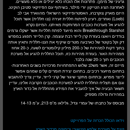
גרעיני של מימן). פתרונות אלו הוכחו כלא יעילים או כלא מעשיים.
לאחרונה הציג הטייקון יורי מילנר, בשיתוף עם הפיזיקאי סטיבן הוקינג,
היזם מארק צוקרברג, האסטרופיזיקאי הישראלי מהווארד אבי לב
(Loeb) ואחרים, רעיון לפיתוח חללית זעירה (ננו חללית) אשר תוכל
להגיע אל מערכות כוכבים המרוחקות מאיתנו. המיזם נקרא
Breakthrough Starshot והוא מיועד לפתח חלליות אשר ישקלו גרמים
בודדים ויואצו בעזרת קרן לייזר רבת עוצמה. קרן הלייזר תפגע במפרש
דק וקל בקוטר של כארבעה מטרים שיקיף את הננו-חללית ותאיץ אותה
בתוך דקות למהירות של כ-200 מיליון קילומטרים לשעה, כ-20 אחוז
ממהירות האור. בעזרת מהירות כזו, תוכל החללית להגיע אל מערכת
הכוכבים תוך כ-20 שנה בלבד.
מייזם זה, אשר משלב שלוש התפתחויות מרכזיות בשנים האחרונות-
בתחום מיזעור רכיבים, בתחום יצירת חומרים קלים שמהם אפשר
לייצר מפרש, ובתחום מתקני שיגור של קרני לייזר, עדיין צריך להתגבש
וגם אם תצליח החללית להגיע למערכת הכוכבים הקרובה אלינו, עדיין
תשאר הבעיה של איך להעביר את המידע מהחללית אל כדור הארץ
במהירות גדולה מספיק.
מבוסס על כתבתו של עמרי ונדל, גלילאו מ”ס 213, ע”מ 14-13
וידאו הכולל הכרזה על הפרוייקט
קצת על מערכת אלפא קנטאורי וריחוקה מכדור הארץ