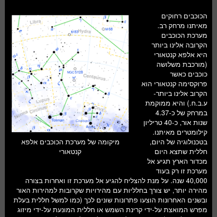
חלל ומדעי כדור הארץ
הכוכבים רחוקים
עתידנות
מאיתנו מרחק רב.
מערכת הכוכבים
סקירות ספרים
הקרובה אלינו ביותר
היא אלפא קנטאורי
טעימות מדע
(מורכבת משלושה
כוכבים כאשר
פרוקסימה קנטאורי הוא
הקרוב אלינו ביותר-
ע.ב.ח.) והיא ממוקמת
במרחק של כ-4.37
שנות אור, כ-40 טריליון
קילומטרים מאיתנו.
בטכנולוגיה של היום,
מיקומה של מערכת הכוכבים אלפא
חללית שתצא היום
קנטאורי
מכדור הארץ תגיע אל
מערכת זו רק בעוד
40,000 שנה. על מנת להצליח להגיע אל מערכת זו ואחרות בצורה
מהירה יותר, יש צורך בחלליות עם מהירויות שקרובות למהירות האור
ובשנים האחרונות הוצעו פתרונות שונים לכך (כמו למשל חללית בעלת
מפרש המואצת על-ידי קרינת השמש או חללית המונעת על-ידי מיזוג