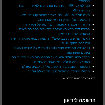
הרפואי?
כבר לא רק MRI, הכירו את סורקי טכנולוגיית הדימות
החדשה MPI
האם סורקי ה-MRI יוכלו בעתיד להיות קטנים יותר?-
המהפכה של הסורק החדש מהונג קונג
ניידות הרנטגן הראשונות- המלחמה של מארי קירי
פריצת דרך מדעית- הצלחה ישראלית בהפיכת תאים
סרטניים לתאים בריאים
האם ריצה פוגעת בברכיים? - תוצאות מטא-אנליזה חדשה
שסוקרת מחקרי MRI
נפילה של חמישים אחוז בספירת הזרע של גברים בעולם
בשנים האחרונות
מחקר חדש מגלה: אנשים על הספקטרום האוטיסטי חשים
כאב בעוצמה גדולה יותר מאנשים אחרים
תסמונת הלונג קוביד תוקפת מיליוני אנשים בעולם
התגלו החיידקים הגדולים ביותר בעולם עד כה
הצג את כל חדשות המדע ←
הרשמה לידיעון