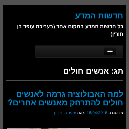
חדשות המדע
כל חדשות המדע במקום אחד (בעריכת עופר בן
חורין)
Skip to secondary content
Skip to primary content
Main menu
דף הבית
תג:
אנשים חולים
אודות
ביולוגיה
למה האבולוציה גרמה לאנשים
כימיה
חולים להתרחק מאנשים אחרים?
פיזיקה
פורסם ב
16/04/2016
מאת
עופר בן חורין
חברה