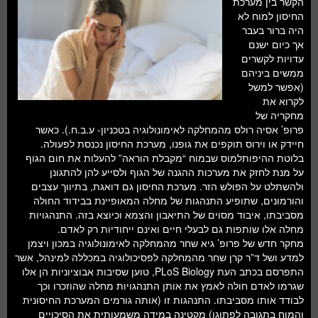
הקשר בין מערכת
חלל ומדעי כדור הארץ
החיסון למוח לא
היה ברור בעבר
עתידנות
אך כיום ישנם
עדויות לקשרים
סקירות ספרים
ממשים ביניהם
(אפשר למשל
טעימות מדע
לקרוא את
מחקריה של
פרופ’ אסיה רולס מהמחלקה לאימונולוגיה בטכניון- ע.ב.ח.). כאשר
חיידק או וירוס תוקפים את גופנו, מערכת החיסון נכנסת לפעולה.
בלוטת ההיפותלמוס שבמוח “מקבלת הוראה” להעלות את חום הגוף
על מנת לחזק את מערכות ההגנה של הגוף ולסייע להן להתגונן
ולהשתלט על הפולש הזר. מערכת החיסון גם דואגת, בתיווך עצבים
והורמונים, שתופיע התנהגות של מחלה המאופיינת בבידוד החולה
מסביבתו, איבוד מסוים של התיאבון והצמא וכיוצא בזה. התנהגויות
מחלה אלו שותפות גם לבעלי חיים ואינם ייחודיות רק לאדם.
מחקר חדש של פרופ’ גיא שחר מהמחלקה לאימונולוגיה במכון ויצמן
למדע ושל ד”ר קרן שחר מהמחלקה לפסיכולוגיה במכללה למינהל, אשר
התפרסם בכתב העת PLoS Biology, טוען שסיבות אבוציוניות הן אלו
שגרמו לאדם חולה לאמץ את אותן התנהגויות מחלה שהוזכרו וכך
לבודד אותו מסביבתו. התנהגות זו (אותה גורמים המערכת החיסונית
והמוח בתגובה לפתוגן) מקטינה במידה משמעותית את הסיכויים