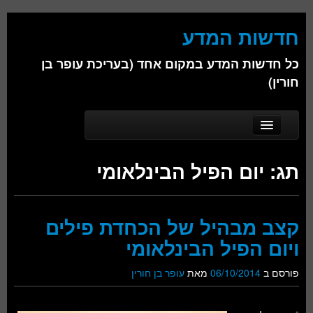
חדשות המדע
כל חדשות המדע במקום אחד (בעריכת עופר בן
חורין)
Skip to secondary content
Skip to primary content
Main menu
דף הבית
תג:
יום הפיל הבינלאומי
אודות
ביולוגיה
קצב מבהיל של הכחדת פילים
כימיה
ויום הפיל הבינלאומי
פיזיקה
פורסם ב
06/10/2014
מאת
עופר בן חורין
חברה