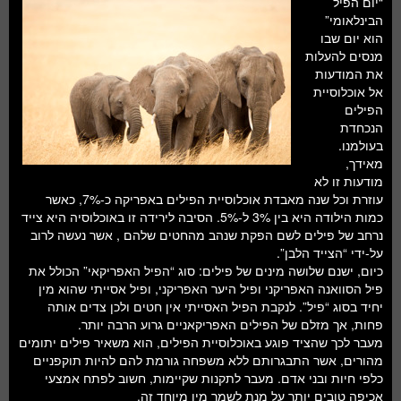
“יום הפיל
חלל ומדעי כדור הארץ
הבינלאומי”
הוא יום שבו
עתידנות
מנסים להעלות
את המודעות
סקירות ספרים
אל אוכלוסיית
הפילים
טעימות מדע
הנכחדת
בעולמנו.
מאידך,
מודעות זו לא
עוזרת וכל שנה מאבדת אוכלוסיית הפילים באפריקה כ-7%, כאשר
כמות הילודה היא בין 3% ל-5%. הסיבה לירידה זו באוכלוסיה היא צייד
נרחב של פילים לשם הפקת שנהב מהחטים שלהם , אשר נעשה לרוב
על-ידי “הצייד הלבן”.
כיום, ישנם שלושה מינים של פילים: סוג “הפיל האפריקאי” הכולל את
פיל הסוואנה האפריקני ופיל היער האפריקני, ופיל אסייתי שהוא מין
יחיד בסוג “פיל”. לנקבת הפיל האסייתי אין חטים ולכן צדים אותה
פחות, אך מזלם של הפילים האפריקאניים גרוע הרבה יותר.
מעבר לכך שהציד פוגע באוכלוסיית הפילים, הוא משאיר פילים יתומים
מהורים, אשר התבגרותם ללא משפחה גורמת להם להיות תוקפניים
כלפי חיות ובני אדם. מעבר לתקנות שקיימות, חשוב לפתח אמצעי
אכיפה טובים יותר על מנת לשמר מין מיוחד זה.