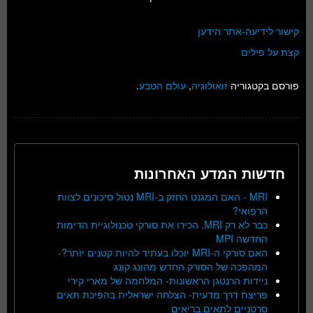
קישור לידיעה-אתר הידען
קצת על פילים
פורסם בקטגוריה
זואולוגיה
,
עולם הטבע
.
חדשות המדע האחרונות
MRI - האם המגנט החזק ב-MRI נטול סיכונים לצוות
הרפואי?
כבר לא רק MRI, הכירו את סורקי טכנולוגיית הדימות
החדשה MPI
האם סורקי ה-MRI יוכלו בעתיד להיות קטנים יותר?-
המהפכה של הסורק החדש מהונג קונג
ניידות הרנטגן הראשונות- המלחמה של מארי קירי
פריצת דרך מדעית- הצלחה ישראלית בהפיכת תאים
סרטניים לתאים בריאים