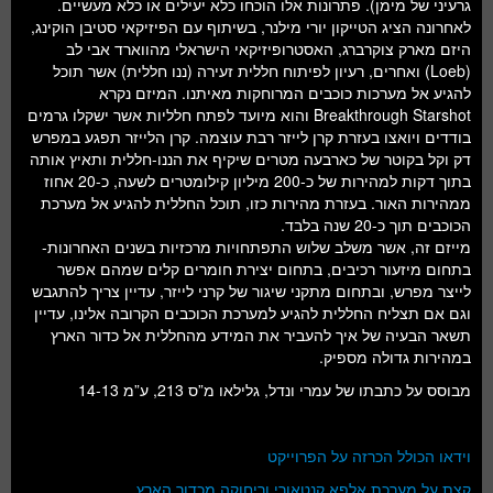
גרעיני של מימן). פתרונות אלו הוכחו כלא יעילים או כלא מעשיים.
לאחרונה הציג הטייקון יורי מילנר, בשיתוף עם הפיזיקאי סטיבן הוקינג,
היזם מארק צוקרברג, האסטרופיזיקאי הישראלי מהווארד אבי לב
(Loeb) ואחרים, רעיון לפיתוח חללית זעירה (ננו חללית) אשר תוכל
להגיע אל מערכות כוכבים המרוחקות מאיתנו. המיזם נקרא
Breakthrough Starshot והוא מיועד לפתח חלליות אשר ישקלו גרמים
בודדים ויואצו בעזרת קרן לייזר רבת עוצמה. קרן הלייזר תפגע במפרש
דק וקל בקוטר של כארבעה מטרים שיקיף את הננו-חללית ותאיץ אותה
בתוך דקות למהירות של כ-200 מיליון קילומטרים לשעה, כ-20 אחוז
ממהירות האור. בעזרת מהירות כזו, תוכל החללית להגיע אל מערכת
הכוכבים תוך כ-20 שנה בלבד.
מייזם זה, אשר משלב שלוש התפתחויות מרכזיות בשנים האחרונות-
בתחום מיזעור רכיבים, בתחום יצירת חומרים קלים שמהם אפשר
לייצר מפרש, ובתחום מתקני שיגור של קרני לייזר, עדיין צריך להתגבש
וגם אם תצליח החללית להגיע למערכת הכוכבים הקרובה אלינו, עדיין
תשאר הבעיה של איך להעביר את המידע מהחללית אל כדור הארץ
במהירות גדולה מספיק.
מבוסס על כתבתו של עמרי ונדל, גלילאו מ”ס 213, ע”מ 14-13
וידאו הכולל הכרזה על הפרוייקט
קצת על מערכת אלפא קנטאורי וריחוקה מכדור הארץ