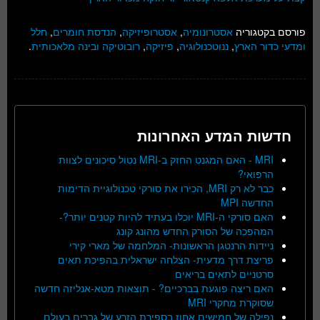
פורסם בקטגוריה
אסטרונומיה
,
אסטרופיזיקה
,
הנדסת חומרים
,
חלל
ומדעי כדור הארץ
,
ננוטכנולוגיה
,
פיזיקה
,
רובוטיקה ובינה מלאכותית
.
חדשות המדע האחרונות
MRI - האם המגנט החזק ב-MRI נטול סיכונים לצוות
הרפואי?
כבר לא רק MRI, הכירו את סורקי טכנולוגיית הדימות
החדשה MPI
האם סורקי ה-MRI יוכלו בעתיד להיות קטנים יותר?-
המהפכה של הסורק החדש מהונג קונג
ניידות הרנטגן הראשונות- המלחמה של מארי קירי
פריצת דרך מדעית- הצלחה ישראלית בהפיכת תאים
סרטניים לתאים בריאים
האם ריצה פוגעת בברכיים? - תוצאות מטא-אנליזה חדשה
שסוקרת מחקרי MRI
נפילה של חמישים אחוז בספירת הזרע של גברים בעולם