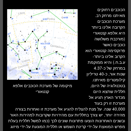
חלל ומדעי כדור הארץ
הכוכבים רחוקים
עתידנות
מאיתנו מרחק רב.
מערכת הכוכבים
סקירות ספרים
הקרובה אלינו ביותר
היא אלפא קנטאורי
טעימות מדע
(מורכבת משלושה
כוכבים כאשר
פרוקסימה קנטאורי הוא
הקרוב אלינו ביותר-
ע.ב.ח.) והיא ממוקמת
במרחק של כ-4.37
שנות אור, כ-40 טריליון
קילומטרים מאיתנו.
בטכנולוגיה של היום,
מיקומה של מערכת הכוכבים אלפא
חללית שתצא היום
קנטאורי
מכדור הארץ תגיע אל
מערכת זו רק בעוד
40,000 שנה. על מנת להצליח להגיע אל מערכת זו ואחרות בצורה
מהירה יותר, יש צורך בחלליות עם מהירויות שקרובות למהירות האור
ובשנים האחרונות הוצעו פתרונות שונים לכך (כמו למשל חללית בעלת
מפרש המואצת על-ידי קרינת השמש או חללית המונעת על-ידי מיזוג