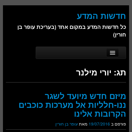
חדשות המדע
כל חדשות המדע במקום אחד (בעריכת עופר בן
חורין)
Skip to secondary content
Skip to primary content
Main menu
דף הבית
תג:
יורי מילנר
אודות
ביולוגיה
מיזם חדש מיועד לשגר
כימיה
ננו-חלליות אל מערכות כוכבים
פיזיקה
הקרובות אלינו
חברה
פורסם ב
19/07/2016
מאת
עופר בן חורין