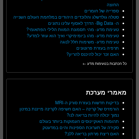
החוצה
ספרייה של חומרים
סטלה גולדשלג והלוכדים היהודים במלחמת העולם השנייה
ה- Big Data- הדרך לאסוף עלינו נתונים
טעימת מדע- מהי תסמונת המוות הלילי הפתאומי?
טעימת מדע- מהו ביומימיקרי ואיך הוא עוזר למדע?
טעימת מדע- משימות חלל לנוגה
תרפיה בעזרת פרוטונים
האם זכר יכול להיכנס להריון?
כל הכתבות בטעימות מדע ←
מאמרי מערכת
בדיקות חדשות בעזרת סורק ה-MRI
הורמזיס של קרינה – האם חשיפה לקרינה מייננת במינון
נמוך יכולה להיות בריאה לנו?
תהומות האוקיינוסים העמוקות ביותר בעולם
סקירה על תערוכת הספינות והים במדעטק
האם ריצת מרתון בריאה ללב?