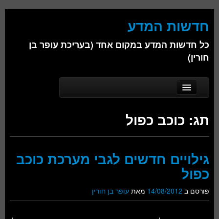
חדשות המדע
כל חדשות המדע במקום אחד (בעריכת עופר בן
חורין)
Skip to secondary content
Skip to primary content
Main menu
דף הבית
תג:
כוכב כפול
אודות
ביולוגיה
גילויים חדשים לגבי מערכת כוכב
כימיה
כפול
פיזיקה
פורסם ב
14/08/2012
מאת
עופר בן חורין
חברה