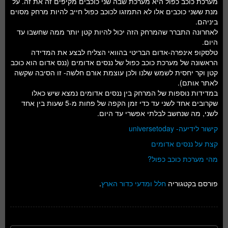
מערכת כוכב כפול היא מערכת שבה שני כוכבים מקיפים זה את זה. על
חלל ומדעי כדור הארץ
מנת ששני כוכבים אלו לא התמזגו לכוכב כפול חייב להיות מרחק מסוים
ביניהם.
עתידנות
לאחרונה התברר שהמרחק הזה יכול להיות קטן יותר ממה שחשבו עד
היום.
סקירות ספרים
טלסקופ אינפרה-אדום הבריטי בהוואי הצליח לבצע את המדידה
הראשונה של מערכת כוכב כפול של ננסים אדומים (ננס אדום הוא כוכב
טעימות מדע
קטן וקר יחסית לשמש שלנו ולכן עוצמת אורם חלשה- זו הסיבה שקשה
לאתר אותם).
במדידות נוספות של המרחק בין ננסים אדומים נמצא שיש כאלו
שקרובים אחד לשני עד כדי זמן הקפה של פחות מ-5 שעות בין אחד
לשני, מה שנחשב לבלתי אפשרי עד היום.
קישור לידיעה- universetoday
קצת על ננסים אדומים
מהי מערכת כוכב כפול?
פורסם בקטגוריה
חלל ומדעי כדור הארץ
.