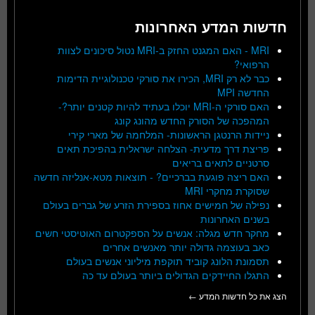
חדשות המדע האחרונות
MRI - האם המגנט החזק ב-MRI נטול סיכונים לצוות
הרפואי?
כבר לא רק MRI, הכירו את סורקי טכנולוגיית הדימות
החדשה MPI
האם סורקי ה-MRI יוכלו בעתיד להיות קטנים יותר?-
המהפכה של הסורק החדש מהונג קונג
ניידות הרנטגן הראשונות- המלחמה של מארי קירי
פריצת דרך מדעית- הצלחה ישראלית בהפיכת תאים
סרטניים לתאים בריאים
האם ריצה פוגעת בברכיים? - תוצאות מטא-אנליזה חדשה
שסוקרת מחקרי MRI
נפילה של חמישים אחוז בספירת הזרע של גברים בעולם
בשנים האחרונות
מחקר חדש מגלה: אנשים על הספקטרום האוטיסטי חשים
כאב בעוצמה גדולה יותר מאנשים אחרים
תסמונת הלונג קוביד תוקפת מיליוני אנשים בעולם
התגלו החיידקים הגדולים ביותר בעולם עד כה
הצג את כל חדשות המדע ←