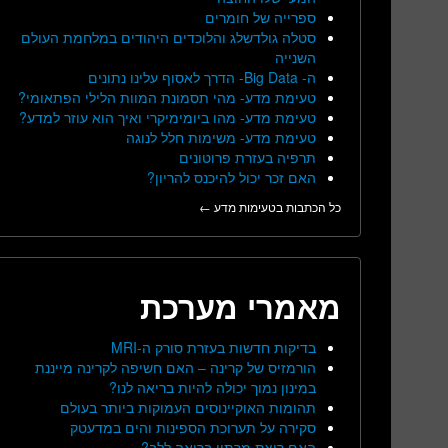
ספרייה של חומרים
סטלה גולדשלג והלוכדים היהודים במלחמת העולם
השנייה
ה- Big Data- הדרך לאסוף עלינו נתונים
טעימת מדע- מהי תסמונת המוות הלילי הפתאומי?
טעימת מדע- מהו ביומימיקרי ואיך הוא עוזר למדע?
טעימת מדע- משימות חלל לנוגה
תרפיה בעזרת פרוטונים
האם זכר יכול להיכנס להריון?
כל הכתבות בטעימות מדע ←
מאמרי מערכת
בדיקות חדשות בעזרת סורק ה-MRI
הורמזיס של קרינה – האם חשיפה לקרינה מייננת
במינון נמוך יכולה להיות בריאה לנו?
תהומות האוקיינוסים העמוקות ביותר בעולם
סקירה על תערוכת הספינות והים במדעטק
האם ריצת מרתון בריאה ללב?