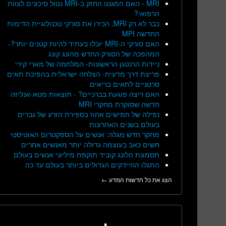
MRI - האם המגנט החזק ב-MRI נטול סיכונים לצוות
הרפואי?
כבר לא רק MRI, הכירו את סורקי טכנולוגיית הדימות
החדשה MPI
האם סורקי ה-MRI יוכלו בעתיד להיות קטנים יותר?-
המהפכה של הסורק החדש מהונג קונג
ניידות הרנטגן הראשונות- המלחמה של מארי קירי
פריצת דרך מדעית- הצלחה ישראלית בהפיכת תאים
סרטניים לתאים בריאים
האם ריצה פוגעת בברכיים? - תוצאות מטא-אנליזה
חדשה שסוקרת מחקרי MRI
נפילה של חמישים אחוז בספירת הזרע של גברים
בעולם בשנים האחרונות
מחקר חדש מגלה: אנשים על הספקטרום האוטיסטי
חשים כאב בעוצמה גדולה יותר מאנשים אחרים
תסמונת הלונג קוביד תוקפת מיליוני אנשים בעולם
התגלו החיידקים הגדולים ביותר בעולם עד כה
הצג את כל חדשות המדע ←