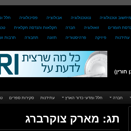
יחשוב וטכנולוגיה
ננוטכנולוגיה
אבולוציה
פסיכולוגיה
חלל ומ
דסת חומרים
זואולוגיה
חברה
חקלאות והנדסה חקלאית
טכנ
עתידנות
פיזיקה
פרהיסטוריה
תזונה
תחבורה
תרבות וש
חורין)
חברה
חלל ומדעי כדור הארץ
עתידנות
סקירות ספרים
טע
תג:
מארק צוקרברג