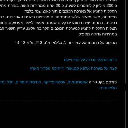
כ-200 מיליון קילומטרים לשעה, כ-20 אחוז ממהירות האור. ב
החללית להגיע אל מערכת הכוכבים תוך כ-20 שנה בלבד.
מייזם זה, אשר משלב שלוש התפתחויות מרכזיות בשנים האחרונות- בתח
רכיבים, בתחום יצירת חומרים קלים שמהם אפשר לייצר מפרש, ובתחום מ
תצליח החללית להגיע למערכת הכוכבים הקרובה אלינו, עדיין תשאר הב
במהירות גדולה מספיק.
מבוסס על כתבתו של עמרי ונדל, גלילאו מ”ס 213, ע”מ 14-13
וידאו הכולל הכרזה על הפרוייקט
קצת על מערכת אלפא קנטאורי וריחוקה מכדור הארץ
פורסם בקטגוריה
אסטרונומיה
,
אסטרופיזיקה
,
הנדסת חומרים
,
חלל ומדע
מלאכותית
.