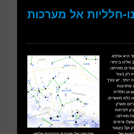
ו-חלליות אל מערכות
תר היא אלפא
אלינו ביותר-
נות אור, כ-40 טריליון קילומטרים מאיתנו.
ו רק בעוד
ה יותר, יש צורך
 פתרונות
 או חללית
או כלא מעשיים.
היזם מארק
אבי לב (Loeb) ואחרים, רעיון לפיתוח
ת מאיתנו.
ות אשר ישקלו גרמים
ק וקל בקוטר
ירות של
מיקומה של מערכת הכוכבים אלפא