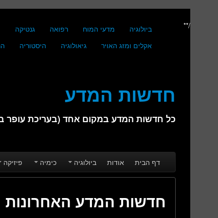
/**
ביולוגיה
מדעי המוח
רפואה
גנטיקה
מ
אקלים ומזג האויר
גיאולוגיה
היסטוריה
הנ
חדשות המדע
כל חדשות המדע במקום אחד (בעריכת עופר בן 
Skip to secondary content
Skip to primary content
Main menu
דף הבית
אודות
ביולוגיה
כימיה
פיזיקה
חדשות המדע האחרונות