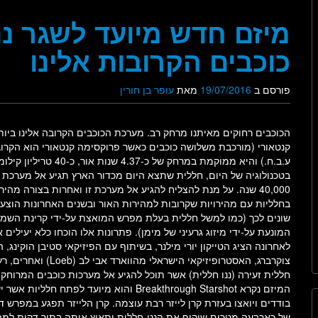
מיזם חדש מיועד לשגר ננ
כוכבים הקרובות אלינו
פורסם ב
19/07/2016
מאת
עופר בן חורין
הכוכבים רחוקים מאיתנו מרחק רב. מערכת הכוכבים הקרובה אלינו ביו
קנטאורי (מורכבת משלושה כוכבים כאשר פרוקסימה קנטאורי הוא הקרוב 
ע.ב.ח.) והיא ממוקמת במרחק של כ-4.37 ש
בטכנולוגיה של היום, חללית שתצא היום מכדור הארץ תגיע אל מערכת ז
40,000 שנה. על מנת להצליח להגיע אל מערכת זו ואחרות בצורה מהיר
בחלליות עם מהירויות שקרובות למהירות האור ובשנים האחרונות הוצעו
שונים לכך (כמו למשל חללית בעלת מפרש המואצת על-ידי קרינת השמש
המונעת על-ידי מיזוג גרעיני של מימן). פתרונות אלו הוכחו כלא יעילים 
לאחרונה הציג הטייקון יורי מילנר, בשיתוף עם הפיזיקאי סטיבן הוקינג, 
צוקרברג, האסטרופיזיקאי הישראלי מהווארד 
חללית זעירה (ננו חללית) אשר תוכל להגיע אל מערכות כוכבים המרוחקו
המיזם נקרא Breakthrough Starshot והוא מיועד לפתח חללי
בודדים ויואצו בעזרת קרן לייזר רבת עוצמה. קרן הלייזר תפגע במפרש ד
של כארבעה מטרים שיקיף את הננו-חללית ותאיץ אותה בתוך דקות למה