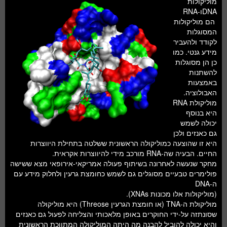
מוליקולות
חלל ומדעי כדור הארץ
DNAו-RNA
הם מוליקולות
עתידנות
המסוגלות
לקודד ולהעביר
סקירות ספרים
מידע גנטי. כמו
כן הן מסוגלות
טעימות מדע
להשתנות
באמצעות
האבולוציה.
מוליקולת RNA
היא בנוסף
יכולה לשמש
גם כאנזים ולכן
היא זו שהוצעה כמוליקולה הראשונית ששלטה בתחילת היווצרות
החיים. הבעיה שה-RNA מורכב מידי להיווצרות אקראית.
מחקר שנעשה לאחרונה בשיתוף פעולה אמריקאי-אירופאי מצא ששישה
פולימרים טבעיים מסוגלים גם לשמש כחומצת גרעין ולחלוק מידע עם
ה-DNA
(מוליקולות אלו מכונות XNAs).
מוליקולת ה-TNA (או חומצת הגרעין Threose) היא מוליקולה
שסונתזה על-ידי החוקרים באופן מלאכותי והצליחה לפעול גם כאנזים
והיא יכולה להוביל להבנה מה היתה המוליקולה המתווכת הראשונית