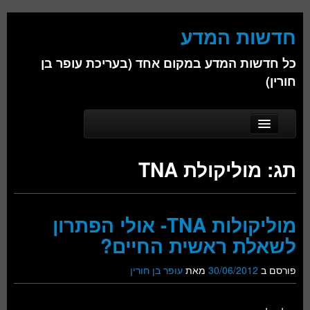
חדשות המדע
כל חדשות המדע במקום אחד (בעריכת עופר בן
חורין)
Skip to secondary content
Skip to primary content
Main menu
דף הבית
תג:
מוליקולת TNA
אודות
ביולוגיה
מוליקולות TNA- אולי הפתרון
כימיה
לשאלת ראשית החיים?
פיזיקה
פורסם ב
30/06/2012
מאת
עופר בן חורין
חברה