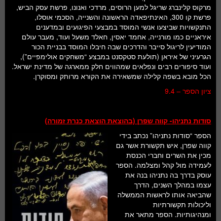
מרקוס קלינברג שריגל למען הרוסים, מרדכי ואנונו, פרשת עסק הביש,
פרשת קו 300, האינתיפאדה הראשונה והשנייה, הסכמי אוסלו,
התנקשויות שביצעו אנשי המוסד במבצעי הפיגועים ובמדענים
איראניים כמו מורנייה, אחמד יאסין, חאלד משעל ועוד, מעבר עולם
המודיעין לריגול סייבר והדרכים שבה חיבלו המוסד בבניית הכור
הגרעיני של איראן (תולעת סטקסנט במבצע “משחקים אולימפיים”),
ועוד סיפורים רבים ונפלאים שמהווים חלק ממארגה של מדינת ישראל.
הכל מובא בשפה קלילה שמשאירה את הקורא מרותק ומסוקרן.
ציון הספר – 9.4
סודות נתניהו- קווה שפרן (בהוצאת הוצאת כנרת זמורה)
הספר “סודות נתניהו” נכתב בידי
קווה שפרן, איש תקשורת אשר גם
מכין את השרים וחברי הכנסת
לעמידה מול קהל ומצלמה. הספר
עוסק בדרך בה נתניהו בנה את
עצמו במהלך השנים, הדרך
שהביאה אותו לראשות הממשלה
וליכולות תקשורתיות
ומנהיגותיות. הספר מתאר את