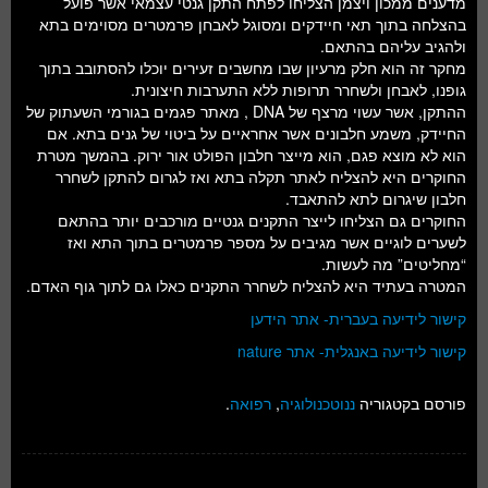
מדענים ממכון ויצמן הצליחו לפתח התקן גנטי עצמאי אשר פועל
חלל ומדעי כדור הארץ
בהצלחה בתוך תאי חיידקים ומסוגל לאבחן פרמטרים מסוימים בתא
ולהגיב עליהם בהתאם.
עתידנות
מחקר זה הוא חלק מרעיון שבו מחשבים זעירים יוכלו להסתובב בתוך
גופנו, לאבחן ולשחרר תרופות ללא התערבות חיצונית.
סקירות ספרים
ההתקן, אשר עשוי מרצף של DNA , מאתר פגמים בגורמי השעתוק של
החיידק, משמע חלבונים אשר אחראיים על ביטוי של גנים בתא. אם
טעימות מדע
הוא לא מוצא פגם, הוא מייצר חלבון הפולט אור ירוק. בהמשך מטרת
החוקרים היא להצליח לאתר תקלה בתא ואז לגרום להתקן לשחרר
חלבון שיגרום לתא להתאבד.
החוקרים גם הצליחו לייצר התקנים גנטיים מורכבים יותר בהתאם
לשערים לוגיים אשר מגיבים על מספר פרמטרים בתוך התא ואז
“מחליטים” מה לעשות.
המטרה בעתיד היא להצליח לשחרר התקנים כאלו גם לתוך גוף האדם.
קישור לידיעה בעברית- אתר הידען
קישור לידיעה באנגלית- אתר nature
פורסם בקטגוריה
ננוטכנולוגיה
,
רפואה
.