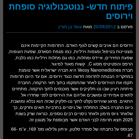
פיתוח חדש- ננוטכנולוגיה סופחת
וירוסים
פורסם ב
20/09/2012
מאת
עופר בן חורין
וירוסים הם אויבים קשים לגוף האדם. התרופות הקיימות אינם
מצטיינות בטיפול ומגפות וירליות, כמו מגפת הסארס, שפעת העופות,
שפעת החזירים, איידס ומחלות, כמו גם מחלות וירליות כמו כלבת,
הרפס והפטיטיס מסוג C, קשות מאוד למיגור.
חברת Vecoy Nanomedicines היא חברה ישראלית אשר טומנת
במחקריה הבטחה לתרופה חדשה כנגד וירוסים. אם עד היום תרופות
תקפו את הווירוסים לאחר שהתמקמו בתוך תאי הרקמה, החברה
פיתחה רעיון שבו ננו-חלקיקים אשר מוכנסים לתוך הרקמה, מתחזים
לתאים אמיתיים ומושכים אליהם את הוירוסים לפני שחדרו אל
התאים. מרגע שווירוס נקלט לתוך ננו-חלקיק שכזה הוא נכלא ומושבת.
כיום החברה בשלב התחלתי של ניסויים בתרביות תאים וחרקים, כך
שלאחר גיוס מימון ולאחר ניסויים רבים נוספים, כנראה שרק בשנת
2025 תצא תרופה לבני האדם אשר מבוססת על מנגנון זה.
מבוסס על כתבתה של סמדר סלטון, עיתון גלילאו מס’ 169, ע”מ 66-
67.