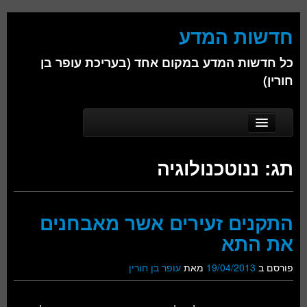
חדשות המדע
כל חדשות המדע במקום אחד (בעריכת עופר בן
חורין)
Skip to secondary content
Skip to primary content
Main menu
דף הבית
תג:
ננוטכנולוגיה
אודות
ביולוגיה
התקנים זעירים אשר מאבחנים
כימיה
את התא
פיזיקה
פורסם ב
19/04/2013
מאת
עופר בן חורין
חברה