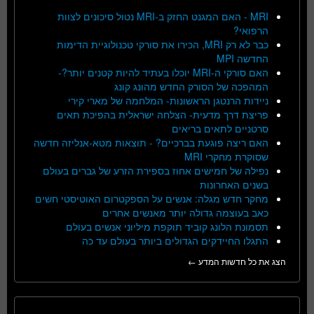
MRI - האם המגנט החזק ב-MRI נטול סיכונים לצוות
הרפואי?
כבר לא רק MRI, הכירו את סורקי טכנולוגיית הדימות
החדשה MPI
האם סורקי ה-MRI יוכלו בעתיד להיות קטנים יותר?-
המהפכה של הסורק החדש מהונג קונג
ניידות הרנטגן הראשונות- המלחמה של מארי קירי
פריצת דרך מדעית- הצלחה ישראלית בהפיכת תאים
סרטניים לתאים בריאים
האם ריצה פוגעת בברכיים? - תוצאות מטא-אנליזה חדשה
שסוקרת מחקרי MRI
נפילה של חמישים אחוז בספירת הזרע של גברים בעולם
בשנים האחרונות
מחקר חדש מגלה: אנשים על הספקטרום האוטיסטי חשים
כאב בעוצמה גדולה יותר מאנשים אחרים
תסמונת הלונג קוביד תוקפת מיליוני אנשים בעולם
התגלו החיידקים הגדולים ביותר בעולם עד כה
הצג את כל חדשות המדע ←