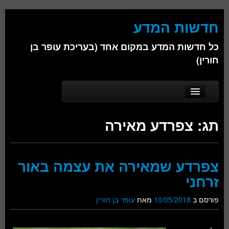
חדשות המדע
כל חדשות המדע במקום אחד (בעריכת עופר בן
חורין)
Skip to secondary content
Skip to primary content
Main menu
דף הבית
תג:
צפרדע מאירה
אודות
ביולוגיה
צפרדע שמאירה את עצמה באור
כימיה
זרחני
פיזיקה
פורסם ב
10/05/2018
מאת
עופר בן חורין
חברה