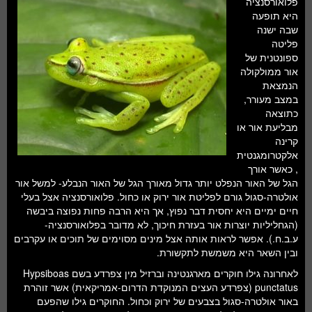
פלואורסנציה
חלל ומדעי כדור הארץ
היא תופעה
שבה ישנה
עתידנות
פליטה
ספונטנית של
סקירות ספרים
אור ממולקולה
הנמצאת
טעימות מדע
במצב מעורר,
כתוצאה
מבליעת אור או
קרינה
אלקטרומגנטית
, כאשר אורך
הגל של האור הנפלט יותר גדול מאורך הגל של האור הנבלע- למשל אור
אולטרה-סגול גורם לפליטת אור ירוק או כחול. פלואורסנציה אצל בעלי
חיים ימיים היא יחסית דבר נפוץ, אך היא הרבה פחות נפוצה ביבשה
(הגחליליות יוצרות אור בעזרת חיכוך, לא מדובר בפלואורסנציה-
ע.ב.ח.). אפשר לראות אותה אצל מינים מסוימים של תוכים או עקרבים
ובין השאר היא משמשת לתקשורת.
לאחרונה גילו חוקרים מארגנטינה וברזיל מין צפרדע בשם Hypsiboas
punctatus (צפרדע העצים המנוקדת הדרום-אמריקאית) אשר זוהרת
באור אולטרה-סגול בצבעים של ירוק וכחול. החוקרים גילו שהפעם