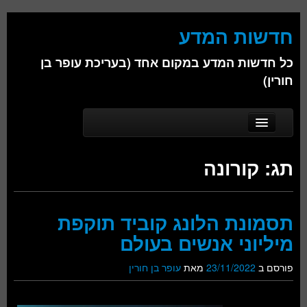
חדשות המדע
כל חדשות המדע במקום אחד (בעריכת עופר בן
חורין)
Skip to secondary content
Skip to primary content
Main menu
דף הבית
תג:
קורונה
אודות
ביולוגיה
תסמונת הלונג קוביד תוקפת
כימיה
מיליוני אנשים בעולם
פיזיקה
פורסם ב
23/11/2022
מאת
עופר בן חורין
חברה