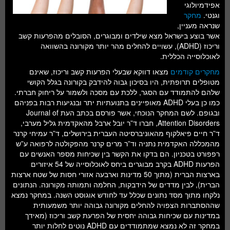
אפידמיולוגי
וגנטי.
מחקר
שנראה מעניין,
אשר בוצע בישראל מצא שילדים ומבוגרים, הסובלים מהפרעות קשב
וריכוז (ADHD), עשויים להחלים מהר יותר מקורונה בהשוואה
לאוכלוסייה הכללית.
מחקרים קודמים
מצאו דווקא שבעלי הפרעות קשב וריכוז, שאינם
מטופלים תרופתית, היו בסיכון גבוה להידבק בקורונה בגלל הקושי
שלהם להתמודד עם הסגר, ללכת עם מסכה ולשמור על ריחוק חברתי.
כמו כן בעלי ADHD מאופיינים בתנועתיות יתר ובנגיעות רבות בפניהם
ובגופם. לשם המחקר הנוכחי, אשר פורסם בכתב העת Journal of
Attention Disorders, חברו ד”ר יובל ארבל מהאקדמית גליל מערבי,
ד”ר חיים פיאלקוף מהאוניברסיטה העברית בירושלים, ד”ר עמיחי קרנר
מהמכללה האקדמית נתניה וד”ר מרים קרנר מהפקולטה לרפואה ע”ש
רפפורט בטכניון. הם בדקו את הקשר בין שכיחות מספר האנשים עם
הפרעות ADHD בקרב מבוגרים ביחס לאוכלוסייה של 54 איזורים
בארצות הברית (מתוך 50 מדינות וארבעה אזורי חסות של שטח ארצות
הברית), לבין מדדים של הידבקות, החלמה ותמותה מקורונה. הנתונים
נלקחו מתוך מסד נתונים שכלל עד לחודש אוגוסט השנה. במחקר נמצא
שההסתברות הצפויה להחלים מקורונה גבוהה יותר משמעותית
במדינות עם שכיחות גבוהה יחסית של הפרעת קשב וריכוז (מאידך
במחקר זה לא נמצא שמתמודדים עם ADHD נוטים לחלות יותר