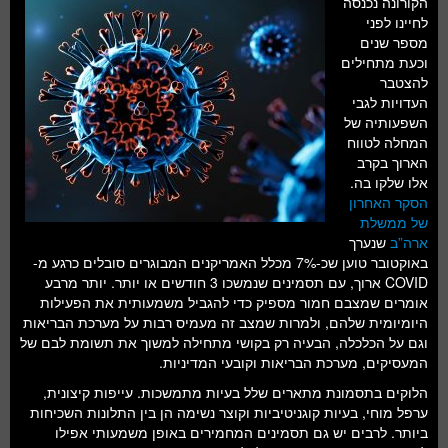
הקורונה נכנסה
חלל ומדעי כדור הארץ
לחיינו לפני
מספר שנים
עתידנות
וכעת מתחילים
להצטבר
סקירות ספרים
העדויות לגבי
השפעותיה של
טעימות מדע
המחלה לטווח
הארוך בקרב
אלו שלקו בה.
הסקר האחרון
של ממשלת
ארה”ב
שנערך
באוקטובר טוען שכ-7% מכלל האמריקנים המבוגרים סובלים כרגע מ-
COVID ארוך, עם תסמינים שנמשכו 3 חודשים או יותר. יותר מרבע
אומרים שמצבם חמור מספיק כדי להגביל משמעותית את הפעילות
היומיומית שלהם, ולמרות שמצב זה מעמיס רבות על מערכת הבריאות
וגם על הכלכלה, הבעיה רק ​​בקושי מתחילה למשוך את תשומת לבם של
המעסיקים, מערכת הבריאות וקובעי המדיניות.
הלוקים בתסמונת מתארים שלל בעיות מתמשכות. עייפות קיצונית,
ערפל מוחי, בעיות קוגניטיביות וקוצר נשימה הן בין התלונות השכיחות
ביותר. לרבים יש גם תסמינים המחמירים באופן משמעותי אפילו