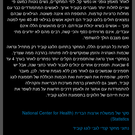
לאחר מאמץ גופני או נפשי קל. לפי המחקרים, נשים נוטות כמעט פי
שניים לחלות יותר מגברים בקוביד ארוך. לאנשים המתמודדים כבר עם
מחלות כרוניות קודמות, התוספת הזו איננה פשוטה. הגילאים שבהם
נמצאים חולים בלונג קוביד הם דווקא אנשים בגילאי 40-49 ואף למטה
מכך – אנשים בשיא יכולת עבודתם. רבים מהאנשים הללו אינם
עובדים, אינם מרוויחים כסף והכי קשה, רבים מהם לא יודעים מתי
ואם מצבם הולך להשתפר.
למרות כל הנתונים הללו, המחקר בתחום הלונג קוביד רק מתחיל ונראה
שכמות האנרגיה והזמן שמוקדשים לזה פחותה בהרבה ממה שצריך.
במחקרי אורך נראה שהתסמינים הקלים יותר נפתרים לאחר בערך 4 עד
6 שבועות. תסמינים אחרים יכולים לעבור לאחר כחצי שנה, אבל יש
תסמינים שנמשכים גם לאחר מכן ללא מגמת שיפור. לכן, מעבר
לחיסון, שהפחית את השכיחות ואת הכמות הכוללת של תסמונת לונג
קוביד, חשוב גם להתארגן ברמת מערכות הבריאות והקהילה
להתמודדות עם אתגר זה ולאמץ דרכים חדשות על מנת לשפר את
איכות חייהם של הלוקים בתסמונת הלונג קוביד.
סקר של ממשלת ארצות הברית (National Center for Health
Statistics)
נתוני מחקר קנדי לגבי לונג קוביד