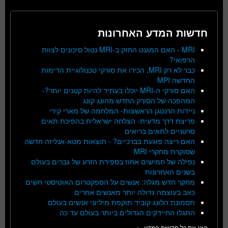
חדשות המדע האחרונות
MRI - האם המגנט החזק ב-MRI נטול סיכונים לצוות
הרפואי?
כבר לא רק MRI, הכירו את סורקי טכנולוגיית הדימות
החדשה MPI
האם סורקי ה-MRI יוכלו בעתיד להיות קטנים יותר?-
המהפכה של הסורק החדש מהונג קונג
ניידות הרנטגן הראשונות- המלחמה של מארי קירי
פריצת דרך מדעית- הצלחה ישראלית בהפיכת תאים
סרטניים לתאים בריאים
האם ריצה פוגעת בברכיים? - תוצאות מטא-אנליזה חדשה
שסוקרת מחקרי MRI
נפילה של חמישים אחוז בספירת הזרע של גברים בעולם
בשנים האחרונות
מחקר חדש מגלה: אנשים על הספקטרום האוטיסטי חשים
כאב בעוצמה גדולה יותר מאנשים אחרים
תסמונת הלונג קוביד תוקפת מיליוני אנשים בעולם
התגלו החיידקים הגדולים ביותר בעולם עד כה
הצג את כל חדשות המדע ←