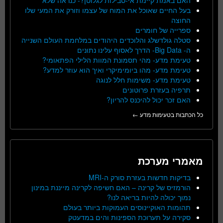
בעל החיים שאוכל את המוח של עצמו וזורק את המעי שלו
החוצה
ספרייה של חומרים
סטלה גולדשלג והלוכדים היהודים במלחמת העולם השנייה
ה- Big Data- הדרך לאסוף עלינו נתונים
טעימת מדע- מהי תסמונת המוות הלילי הפתאומי?
טעימת מדע- מהו ביומימיקרי ואיך הוא עוזר למדע?
טעימת מדע- משימות חלל לנוגה
תרפיה בעזרת פרוטונים
האם זכר יכול להיכנס להריון?
כל הכתבות בטעימות מדע ←
מאמרי מערכת
בדיקות חדשות בעזרת סורק ה-MRI
הורמזיס של קרינה – האם חשיפה לקרינה מייננת במינון
נמוך יכולה להיות בריאה לנו?
תהומות האוקיינוסים העמוקות ביותר בעולם
סקירה על תערוכת הספינות והים במדעטק