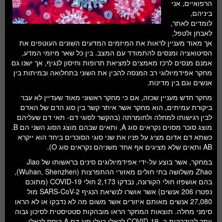
הרפואיים, אני
ביניהם,
לומדים לאתר,
לאבחן ולטפל,
אך מאוד מעניין לראות את המיזמים המדעים השונים העוטפים את
הסיטואציה ומנסים להתמודד עם המצב. בין כל שאר מיזמי המדע,
אמנם מנסים לרכז מאמצים למציאת תרופות וחיסון לנגיף, אך ישנו גם
מחקר אפידמיולוגי רב המנסה להבין את השוני בתחלואה ובמיתות בין
אנשים וגם בין מדינות.
מחקר חדש מעניין שכזה, אם כי מחקר ראשוני מאוד שעדיין לא עבר
ביקורת עמיתים, הוא מחקר אשר איתר קשר בין סוג הדם של האדם
לבין רגישותו למחלה ולחומרתה (בהקשר לסוגי דם- תאי דם שעליהם
מוצג סוכר מסוים נקראים סוג A, ותאים שבהם מוצג הסוג השני הם B.
כשתא דם אדום מציג על פניו את שני סוגי הסוכרים ביחד הוא ייקרא
AB ותאים שלא מציגים אף אחד משניהם נקראים סוג O).
במחקר, אשר בוצע על-ידי אפידמיולוגים סינים בראשותו של Jiao
Zhao משלושה בתי חולים מאזורי ההתפרצות (Wuhan, Shenzhen),
בהם אושפזו חולי הקורונה, נבדקו 2,173 חולי COVID-19 (מתוכם
נפטרו 206 אנשים) אשר אושרו לנשיאת הנגיף SARS-CoV-2 מול
27,080 אנשים מאותם איזורים אשר משום מה לא נדבקו או לא הראו
סימני מחלה. תוצאות המחקר הראו מובהקות סטטיסטית לסיכון גבוה
יותר להידבקות ב- COVID-19 לכאלו בעלי סוג דם A ביחס לכאלו