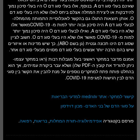
שאינם בעלי סוג דם A. בנוסף, אלו בעלי סוג דם O היו בעלי סיכון נמוך
להידבקות או ליצירת המחלה אצלם ביחס לאלו שלא היו בעלי סוג דם
O. אותן תוצאות התגלו גם בהקשר לאוכלוסיית התמותה מהמחלה-
לבעלי סוג דם A היה סיכון גבוה יותר למות מ- COVID-19מאשר אלו
שלא היו בעלי סוג דם A, ואילו לבעלי סוג דם O היה סיכון נמוך יותר
למות מ- COVID-19 מאשר אלו שלא היו בעלי סוג דם O. חשוב לציין
שסוג דם הינו תכונה גנטית (גן בשם ABO), כך שיש מדינות או איזורים
שיש בהם הרבה יותר אנשים בעלי סוג דם מסוים מבעלי סוג דם אחר.
אמנם מדובר במחקר ראשוני בעל מגבלות רבות (ראו במחקר עצמו-
ניתן להוריד את קובץ ה-PDF שלו) ושלא עבר ביקורת עמיתים, אך הוא
בהחלט פותח פתח למחקרים נוספים על מנת להבין את הקשר בין סוגי
הדם לבין רגישות למגיפת COVID-19.
קישור למחקר- אתר medrxiv למדעי הבריאות
על סוגי הדם של בני האדם- מכון דוידסון
פורסם בקטגוריה
אפידמיולוגיה-תורת המחלות
,
בריאות
,
רפואה
.