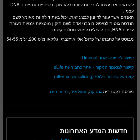
להתאים את עצמו לסביבות שונות ללא צורך בשינויים גנטיים ב-DNA
עצמו.
האנזים אשר עוזר לדיונון לבצע זאת, יכול בעתיד להיות מאומץ לשם
הנדסה גנטית לטיפולים בבני אדם לשם תיקון מוטציות גנטיות בעזרת
עריכת RNA, וכך להצליח למנוע מחלות קשות.
מבוסס על כתבתו של פרופ’ אלי אייזנברג, גלילאו מ”ס 200, ע”מ 54-55
קישור לידיעה- אתר Timeout
קישור למאמר המקורי- אתר כתב העת eLife
קצת על שחבור חלופי (alternative splicing)
פורסם בקטגוריה
גנטיקה
,
זואולוגיה
,
מדעי הים
.
חדשות המדע האחרונות