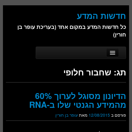
חדשות המדע
כל חדשות המדע במקום אחד (בעריכת עופר בן
חורין)
Skip to secondary content
Skip to primary content
Main menu
דף הבית
תג:
שחבור חלופי
אודות
ביולוגיה
הדיונון מסוגל לערוך 60%
כימיה
מהמידע הגנטי שלו ב-RNA
פיזיקה
פורסם ב
12/08/2015
מאת
עופר בן חורין
חברה