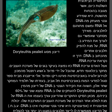
התיאוריה הביולוגית
חלל ומדעי כדור הארץ
השלטת כיום, אשר
מגובה בהוכחות
עתידנות
מהשטח, היא שמידע
גנטי מועתק מה-DNA
סקירות ספרים
אל RNA ומשם מתורגם
לחלבונים. מאידך
טעימות מדע
מסתבר שאפשרי גם
לערוך את המידע ב-
RNA, על מנת להפיק
חלבונים אחרים
דיונון מסוג Doryteuthis pealieii
מהכתוב ב-DNA. דרך זו
נקראת עריכת RNA.
אצל האדם עריכת RNA כזו נפוצה בעיקר בגנים של מערכת העצבים.
מחקר בינלאומי חדש, שהובל על-ידי פרופ’ ג’ושוע רוזנטל מהמכון
לנוירוביולוגיה באוניברסיטת פורטו ריקו ופרופ’ אלי אייזנברג מבית ספר
סגול למדעי המוח באוניברסיטת תל-אביב, בעזרתו של תלמיד המחקר
שחר אלון, השווה את הקידוד הגנטי ב-DNA של דיונון מהמין
Doryteuthis pealieii להעתקים שלו ב-RNA ומצא שוני של 60%
ביניהם. מכאן הסיקו החוקרים שהדיונון עורך בעצמו את ה-RNA על
מנת למלא אחר הצרכים של מערכת העצבים המורכבת שלו. יכולת
אפיגנטית זו (אפיגנטיקה היא שינוי גנטי שמקורו אינו ב-DNA- ע.ב.ח.)
של הדיונון מאפשרת לו לייצר חלבונים במגוון רב יותר וכך להצליח