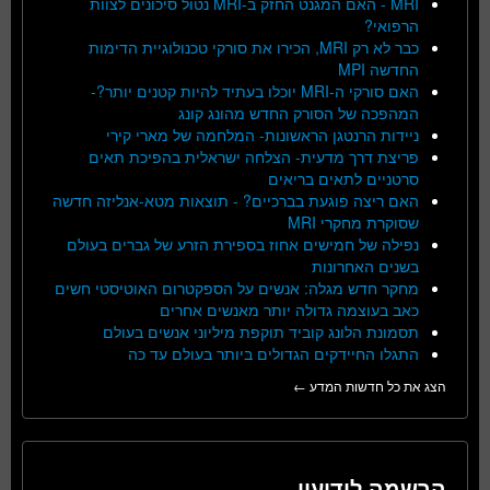
MRI - האם המגנט החזק ב-MRI נטול סיכונים לצוות
הרפואי?
כבר לא רק MRI, הכירו את סורקי טכנולוגיית הדימות
החדשה MPI
האם סורקי ה-MRI יוכלו בעתיד להיות קטנים יותר?-
המהפכה של הסורק החדש מהונג קונג
ניידות הרנטגן הראשונות- המלחמה של מארי קירי
פריצת דרך מדעית- הצלחה ישראלית בהפיכת תאים
סרטניים לתאים בריאים
האם ריצה פוגעת בברכיים? - תוצאות מטא-אנליזה חדשה
שסוקרת מחקרי MRI
נפילה של חמישים אחוז בספירת הזרע של גברים בעולם
בשנים האחרונות
מחקר חדש מגלה: אנשים על הספקטרום האוטיסטי חשים
כאב בעוצמה גדולה יותר מאנשים אחרים
תסמונת הלונג קוביד תוקפת מיליוני אנשים בעולם
התגלו החיידקים הגדולים ביותר בעולם עד כה
הצג את כל חדשות המדע ←
הרשמה לידיעון