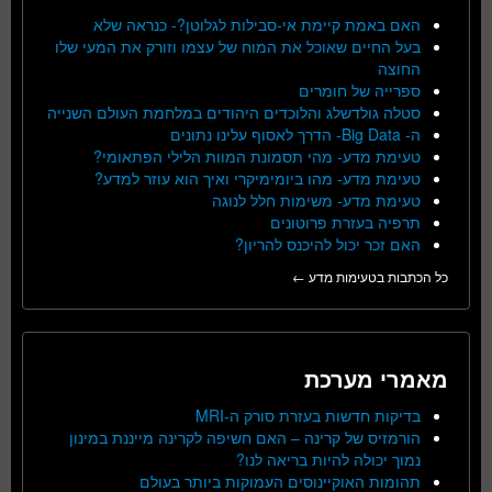
האם באמת קיימת אי-סבילות לגלוטן?- כנראה שלא
בעל החיים שאוכל את המוח של עצמו וזורק את המעי שלו
החוצה
ספרייה של חומרים
סטלה גולדשלג והלוכדים היהודים במלחמת העולם השנייה
ה- Big Data- הדרך לאסוף עלינו נתונים
טעימת מדע- מהי תסמונת המוות הלילי הפתאומי?
טעימת מדע- מהו ביומימיקרי ואיך הוא עוזר למדע?
טעימת מדע- משימות חלל לנוגה
תרפיה בעזרת פרוטונים
האם זכר יכול להיכנס להריון?
כל הכתבות בטעימות מדע ←
מאמרי מערכת
בדיקות חדשות בעזרת סורק ה-MRI
הורמזיס של קרינה – האם חשיפה לקרינה מייננת במינון
נמוך יכולה להיות בריאה לנו?
תהומות האוקיינוסים העמוקות ביותר בעולם