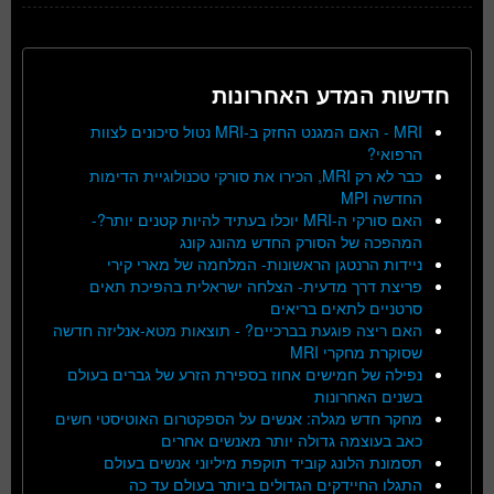
חדשות המדע האחרונות
MRI - האם המגנט החזק ב-MRI נטול סיכונים לצוות
הרפואי?
כבר לא רק MRI, הכירו את סורקי טכנולוגיית הדימות
החדשה MPI
האם סורקי ה-MRI יוכלו בעתיד להיות קטנים יותר?-
המהפכה של הסורק החדש מהונג קונג
ניידות הרנטגן הראשונות- המלחמה של מארי קירי
פריצת דרך מדעית- הצלחה ישראלית בהפיכת תאים
סרטניים לתאים בריאים
האם ריצה פוגעת בברכיים? - תוצאות מטא-אנליזה חדשה
שסוקרת מחקרי MRI
נפילה של חמישים אחוז בספירת הזרע של גברים בעולם
בשנים האחרונות
מחקר חדש מגלה: אנשים על הספקטרום האוטיסטי חשים
כאב בעוצמה גדולה יותר מאנשים אחרים
תסמונת הלונג קוביד תוקפת מיליוני אנשים בעולם
התגלו החיידקים הגדולים ביותר בעולם עד כה