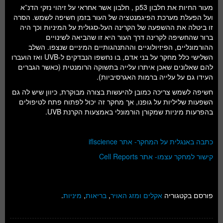
מעור החיות את חלבון p53 , חלבון אשר אחראי על זיהוי נזקי הדנ”א
ועל הפעלת מערכת הפיגמנטציה של העור בזמן חשיפה לשמש. הסרה
זו ביטלה את ההשפעה של הקרינה העל-סגולית על המיניות וכך היה
ברור שהחשיפה לקרינה דרך העור היא זו שהביאה לשינויים
ההורמונליים, הפיזיולוגיים וההתנהגותיים המיניים שנצפו. השלב
השלישי כלל מחקר על בני אדם, בו נחשפו הנבדקים ל-UVB ואז הועברו
להם שאלונים שאכן איתרו עלייה בתשוקה הרומנטית (כאשר הגברים
העידו גם על עלייה ברמות האגרסיביות).
חשיפה לשמש צריכה כמובן להיעשות בצורה מבוקרת, כיוון שיש לה גם
השפעות שליליות על גופנו, אך מחקר זה יכול לפתוח פתח לטיפולים
בהפרעות מיניות שמקורן הורמונלי באמצעות הקרנת UVB.
כתבה באנגלית על המחקר- אתר iflscience
קישור למחקר עצמו- אתר Cell Reports
פורסם בקטגוריה
אקלים ומזג האויר
,
בריאות
,
מיניות
.