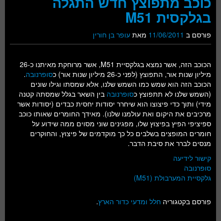
כוכב מתפוצץ חדש התגלה
בגלקסית M51‬
פורסם ב
11/06/2011
מאת
עופר בן חורין
הכוכב הזה, אשר נמצא בגלקסיית M51, אשר מרוחקת מאיתנו כ-26
מיליון שנות אור, התפוצץ (לפני כ-26 מיליון שנות אור) כ
סופרנובה
.
הכוכב הזה הוא שמש כמו השמש שלנו, אלא שמסתו וגילו שונים
(השמש שלנו לא תתפוצץ כ
סופרנובה
בין השאר בגלל שמסתה קטנה
מידי) ותוך כדי פיצוצו הוא שיחרר יסודות יחסית כבדים (יסודות אשר
מרכיבים את היקום ואת עולמנו שלנו). מאידך החומרים שאותו כוכב
ספיציפי הפיץ בפיצוץ שלו, מפגינים שוני מסוים ממה שידוע על
חומרים המופצים בשלבים כל כך מוקדמים של פיצוץ, והחוקרים
מנסים לברר את סיבת הדבר.
קישור לידיעה
סופרנובה
גלקסיית המערבולת (M51)
פורסם בקטגוריה
חלל ומדעי כדור הארץ
.