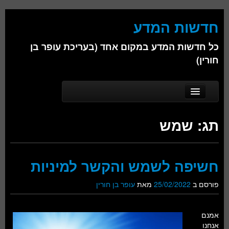
חדשות המדע
כל חדשות המדע במקום אחד (בעריכת עופר בן
חורין)
Skip to secondary content
Skip to primary content
Main menu
דף הבית
תג:
שמש
אודות
ביולוגיה
חשיפה לשמש והקשר למיניות
כימיה
פורסם ב
25/02/2022
מאת
עופר בן חורין
פיזיקה
חברה
אמנם
אנחנו