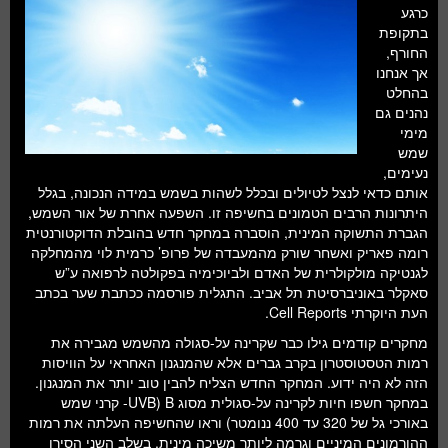
חלל ומדעי כדור הארץ
כרגע
בתקופת
עתידנות
החורף,
אך אנחנו
סקירות ספרים
בהחלט
נהנים גם
טעימות מדע
מימי
שמש
נעימים,
אותם כדאי לנצל לטיולים ובכלל לשהות בשמש במידה הנכונה, בגלל
היתרונות הרבים הטמונים בחשיפה זו. השפעה אחרת של אור השמש,
הגברת התשוקה המינית, הוסברה במחקר חדש בהובלת הדוקטורנטית
רומה פאריק ואשחר שורק מהמעבדה של פרופ’ כרמית לוי מהמחלקה
לגנטיקה מולקולרית של האדם ולביוכימיה בפקולטה לרפואה ע”ש
סאקלר באוניברסיטת תל אביב. התגלית פורסמה ככתבת שער בכתב
העת היוקרתי Cell Reports.
מחקרים קודמים גילו כבר שקרינה על-סגולה מהשמש מגבירה את
רמות הטסטוסטרון בקרב גברים אלא שהמנגנון האחראי על הוויסות
הזה לא היה ידוע. המחקר החדש הצליח להבין טוב יותר את המנגנון.
במחקר חשפו חיות לקרינה על-סגולית מסוג B (UVB- קרני שמש
באורכי גל של 320 עד 400 ננומטר) וראו שהחשיפה העלתה את רמות
ההורמונים המיניים וגרמה ליותר משיכה מינית. בשלב השני הסירו