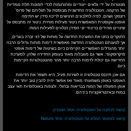
מנוטרות על ידי גלאים ייעודיים ומתורגמות לכדי תמונות תלת ממדיות
של הרקמה. הטכנולוגיה החדשנית מבוססת על תגליתם של פרופ’
רזנסקי ושהם, לפיה לחלבונים הרגישים לריכוז סידן יש חתימה
אופטו-אקוסטית המאפשרת ניטור פעילות מוחית. ניטור זה מתבסס על
שינויים מהירים בריכוזי יוני הסידן הנלווים לפעילות המוח.
החוקרים בחנו את המערכת החדשה על מוחות של דגי זברה בוגרים,
אך לטענתם הטכנולוגיה החדשה מאפשרת דימות מוחות גדולים הרבה
יותר מהגדלים האפשריים הקיימים כיום בשיטות של דימות אופטי
מיקרוסקופי, אשר גם מוגבלות מאוד בעומק החדירה שלהן. למערכת
החדישה גם יכולת לדמות הרבה יותר מהר מהטכנולוגיות הקיימות
כיום.
אם אכן תיכנס טכנולוגיה זו לשירות פעיל, היא תשפר את הדימות
האופטי באופן משמעותי מאוד ואז אפשר יהיה להבין טוב יותר את
אופן הפעולה של המוח בבריאות ובחולי, ולצפות באוכלוסיות תאי עצב
במוח ובאינטראקציות ביניהם.
קישור לכתבה על הטכנולוגיה- אתר הטכניון
קישור למאמר המלא על הטכנולוגיה- אתר Nature