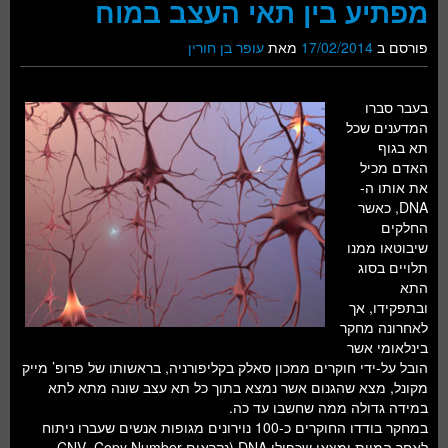
מפתיע בין תאי העצב במוח
פורסם ב
17/02/2014
מאת
עופר בן חורין
בעבר סברו
המדענים שכל
תא בגוף
האדם מכיל
את אותו ה-
DNA, כאשר
החלקים
שיבוטאו ממנו
תלויים בסוג
התא
ובתפקידו, אך
לאחרונה מחקר
בינלאומי אשר
הובל על-ידי חוקרים ממכון סאלק בקליפורניה, בראשותו של פרופ’ מייק
מקונל, מצא שהגנום אשר נמצא בתוך כל תא עצב שונה מתא לתא
במידה גדולה ממה שחשבו עד כה.
במחקר בודדו החוקרים כ-100 נוירונים מגופות אנשים שעברו ניתוח
לאחר המוות ומצאו שכפולי DNA (נקראים CNV- Copy Number