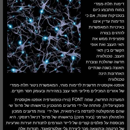
חלל ומדעי כדור הארץ
דימות תלת-ממדי
במוח מתבצע כיום
עתידנות
בטכניקות שונות, אם כי
הדימות עדיין איננו
סקירות ספרים
באיכויות המאפשרות
להדגים בצורה
טעימות מדע
ספציפית ממש את
תאי העצב ואת אופי
הקשרים בין תאי
העצב. טכנולוגיה
חדשה שהולכת וצוברת
תאוצה בשנה-שנתיים
האחרונות הינה
טכנולוגיה
אופטו-אקוסטית חדשנית לדימות מוחי, המאפשרת ניטור תלת-ממדי
של אזורים המכילים מיליוני תאי עצב במהירות ובעומק חסר תקדים.
המערכת החדשה, שמה FONT (נוירו-טומוגרפיה אופטו-אקוסטית
פונקציונלית), פותחה על-ידי מדענים מהטכניון בראשותו של פרופ’ שי
שהם מהפקולטה להנדסה ביו-רפואית, ועל-ידי צוות מדענים ממכון
הלמהולץ הגרמני (בעיר מינכן) בראשותו של פרופ’ דניאל רזנסקי. היא
מבוססת על פולסים קצרים של לייזר הגורמים לתנודות זעירות וארעיות
של הרקמה וכתוצאה מכך ליצירת גלי אולטרסאונד. תנודות אלה