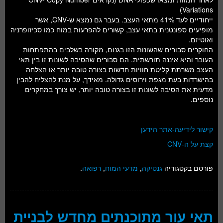
Variations)
ייחודיים לעד 41% מתאי העצב. בעבר גם נמצא ש-CNV, אשר
מופיעים ספונטנית בתאי עצב, קשורים להפרעות במוח כמו סכיזופרניה
ואוטיזם.
החוקרים סבורים שהשונות הזו בגנום, מקורה בשלבים בהתפתחות
העובר והיא איננה תורשתית. הם סבורים שהסיבה לשונות זו בין תאי
העצב משרתת קליטת חוויות חדשות בצורה טובה יותר או הצלחה
בהישרדות בעת מגפת וירוסים גדולה. מאידך, על מנת להצליח להבין
מדעית את הסיבה לשונות זו בצורה טובה יותר, יש צורך במחקרים
נוספים.
קישור לידיעה-אתר הידען
קצת על ה-CNV
פורסם בקטגוריה
גנטיקה
,
מדעי המוח
,
רפואה
.
תאי עור מתוכנתים מחדש לבניית