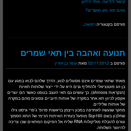
קישור לידיעה- אתר הידען
מהם תאי גזע מושרים?
פורסם בקטגוריה
רפואה
.
תנועה ואהבה בין תאי שמרים
פורסם ב
02/11/2012
מאת
עופר בן חורין
מאחר שתאי שמרים אינם מסוגלים לנוע, הדרך שלהם לבוא במגע עם
בן-זוג פוטנציאלי ולהחליף גנים היא על-ידי ייצור שלוחות תאיות
(הנקראות shmoos). כך עושים גם תאי העצב בגופנו כאשר הם יוצרים
אקסון לכיוון תא אחר במקרה של אותות חיוביים ונסוגים מהם במקרה
של אותות שליליים.
מחקר שנעשה לאחרונה במכון וייצמן בראשות פרופ’ ג’פרי גרסט גילו
שחלבון בשם Scp160 מופעל בעזרת האיתות הכימי של התא הסמוך
וגורם להובלת מוליקולות RNA שליח אל המיקום המתאים שבו צריכה
להיווצר השלוחה.