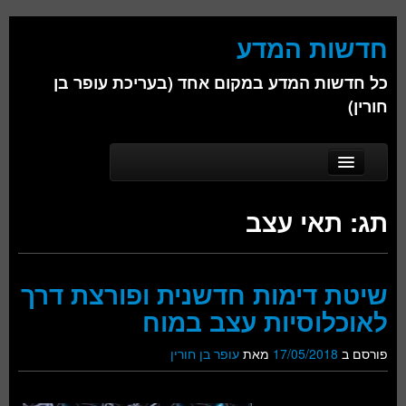
חדשות המדע
כל חדשות המדע במקום אחד (בעריכת עופר בן
חורין)
Skip to secondary content
Skip to primary content
Main menu
דף הבית
תג:
תאי עצב
אודות
ביולוגיה
שיטת דימות חדשנית ופורצת דרך
כימיה
לאוכלוסיות עצב במוח
פיזיקה
פורסם ב
17/05/2018
מאת
עופר בן חורין
חברה