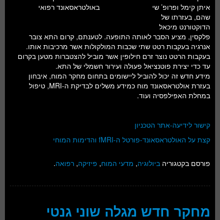
איתן קימל ופרופ’ שי
באולטראסאונד רפואי
שהם, בעזרתו של
הדוקטורנט מיכאל
פלקסין, מציע הסבר לאותה התופעה. לטענתם, קרום התא צובר
אנרגיה בעקבות רטט שתי שכבות המולקולות אשר מרכיבות אותו.
בעקבות הרטט נוצר זרם חילופין אשר מוביל להצטברות מטען בקרום
עד כדי יצירת פוטנציאל פעולה ועירור חשמלי של התא.
מידע חדש זה יכול להוביל ליישומים בתחום מחקר המוח, איבחון
בעזרת אולטראסאונד מוח כמידע משלים לבדיקת ה-MRI, טיפול
במחלת האפילפסיה ועוד.
קישור לידיעה-אתר הטכניון
קצת על האולטראסאונד-פורטל ה-fMRI והדימות המוחי
פורסם בקטגוריה
ביולוגיה
,
מדעי המוח
,
פיזיקה
,
רפואה
.
מחקר חדש מגלה שוני גנטי