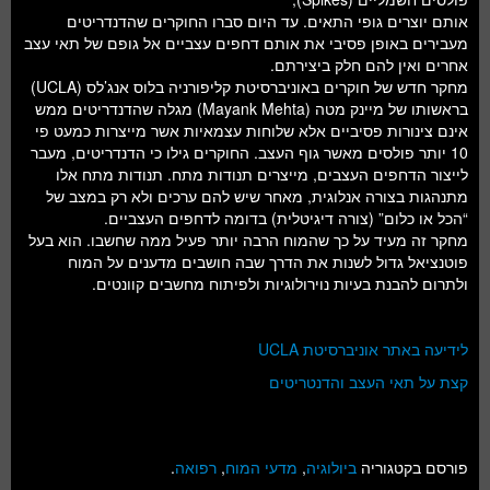
אותם יוצרים גופי התאים. עד היום סברו החוקרים שהדנדריטים
מעבירים באופן פסיבי את אותם דחפים עצביים אל גופם של תאי עצב
אחרים ואין להם חלק ביצירתם.
מחקר חדש של חוקרים באוניברסיטת קליפורניה בלוס אנג’לס (UCLA)
בראשותו של מיינק מטה (Mayank Mehta) מגלה שהדנדריטים ממש
אינם צינורות פסיביים אלא שלוחות עצמאיות אשר מייצרות כמעט פי
10 יותר פולסים מאשר גוף העצב. החוקרים גילו כי הדנדריטים, מעבר
לייצור הדחפים העצבים, מייצרים תנודות מתח. תנודות מתח אלו
מתנהגות בצורה אנלוגית, מאחר שיש להם ערכים ולא רק במצב של
“הכל או כלום” (צורה דיגיטלית) בדומה לדחפים העצביים.
מחקר זה מעיד על כך שהמוח הרבה יותר פעיל ממה שחשבו. הוא בעל
פוטנציאל גדול לשנות את הדרך שבה חושבים מדענים על המוח
ולתרום להבנת בעיות נוירולוגיות ולפיתוח מחשבים קוונטים.
לידיעה באתר אוניברסיטת UCLA
קצת על תאי העצב והדנטריטים
פורסם בקטגוריה
ביולוגיה
,
מדעי המוח
,
רפואה
.