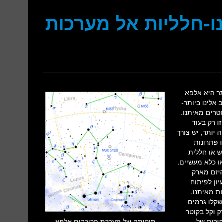
ו-חלליות אל מערכות
תר היא אלפא
אלינו ביותר-
נות אור, כ-40 טריליון קילומטרים מאיתנו.
ו רק בעוד
ה יותר, יש צורך
 פתרונות
 או חללית
או כלא מעשיים.
היזם מארק
אבי לב (Loeb) ואחרים, רעיון לפיתוח
ת מאיתנו.
ות אשר ישקלו גרמים
ק וקל בקוטר
ירות של
מיקומה של מערכת הכוכבים אלפא