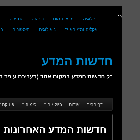
/**
ביולוגיה
מדעי המוח
רפואה
גנטיקה
מ
אקלים ומזג האויר
גיאולוגיה
היסטוריה
הנ
חדשות המדע
כל חדשות המדע במקום אחד (בעריכת עופר בן 
Skip to secondary content
Skip to primary content
Main menu
דף הבית
אודות
ביולוגיה
כימיה
פיזיקה
חדשות המדע האחרונות