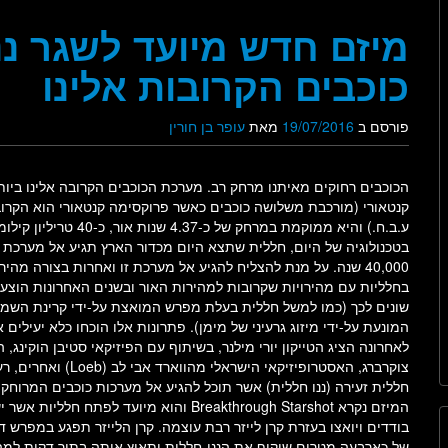
מיזם חדש מיועד לשגר ננ
כוכבים הקרובות אלינו
פורסם ב
19/07/2016
מאת
עופר בן חורין
הכוכבים רחוקים מאיתנו מרחק רב. מערכת הכוכבים הקרובה אלינו ביו
קנטאורי (מורכבת משלושה כוכבים כאשר פרוקסימה קנטאורי הוא הקרוב 
ע.ב.ח.) והיא ממוקמת במרחק של כ-4.37 ש
בטכנולוגיה של היום, חללית שתצא היום מכדור הארץ תגיע אל מערכת ז
40,000 שנה. על מנת להצליח להגיע אל מערכת זו ואחרות בצורה מהיר
בחלליות עם מהירויות שקרובות למהירות האור ובשנים האחרונות הוצעו
שונים לכך (כמו למשל חללית בעלת מפרש המואצת על-ידי קרינת השמש
המונעת על-ידי מיזוג גרעיני של מימן). פתרונות אלו הוכחו כלא יעילים 
לאחרונה הציג הטייקון יורי מילנר, בשיתוף עם הפיזיקאי סטיבן הוקינג, 
צוקרברג, האסטרופיזיקאי הישראלי מהווארד 
חללית זעירה (ננו חללית) אשר תוכל להגיע אל מערכות כוכבים המרוחקו
המיזם נקרא Breakthrough Starshot והוא מיועד לפתח חללי
בודדים ויואצו בעזרת קרן לייזר רבת עוצמה. קרן הלייזר תפגע במפרש ד
של כארבעה מטרים שיקיף את הננו-חללית ותאיץ אותה בתוך דקות למה