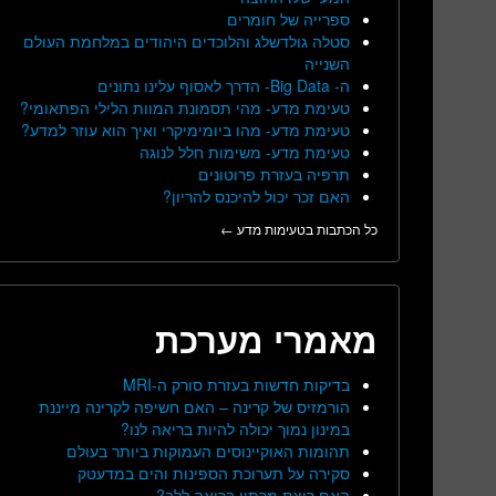
ספרייה של חומרים
סטלה גולדשלג והלוכדים היהודים במלחמת העולם
השנייה
ה- Big Data- הדרך לאסוף עלינו נתונים
טעימת מדע- מהי תסמונת המוות הלילי הפתאומי?
טעימת מדע- מהו ביומימיקרי ואיך הוא עוזר למדע?
טעימת מדע- משימות חלל לנוגה
תרפיה בעזרת פרוטונים
האם זכר יכול להיכנס להריון?
כל הכתבות בטעימות מדע ←
מאמרי מערכת
בדיקות חדשות בעזרת סורק ה-MRI
הורמזיס של קרינה – האם חשיפה לקרינה מייננת
במינון נמוך יכולה להיות בריאה לנו?
תהומות האוקיינוסים העמוקות ביותר בעולם
סקירה על תערוכת הספינות והים במדעטק
האם ריצת מרתון בריאה ללב?