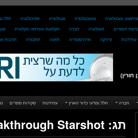
יחשוב וטכנולוגיה
ננוטכנולוגיה
אבולוציה
פסיכולוגיה
חלל ומ
דסת חומרים
זואולוגיה
חברה
חקלאות והנדסה חקלאית
טכנ
עתידנות
פיזיקה
פרהיסטוריה
תזונה
תחבורה
תרבות וש
חורין)
חברה
חלל ומדעי כדור הארץ
עתידנות
סקירות ספרים
טע
תג:
akthrough Starshot