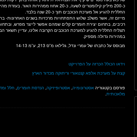
כ-200 מיליון קילומטרים לשעה, כ-20 אחוז ממהירות האור. ב
החללית להגיע אל מערכת הכוכבים תוך כ-20 שנה בלבד.
מייזם זה, אשר משלב שלוש התפתחויות מרכזיות בשנים האחרונות- בתח
רכיבים, בתחום יצירת חומרים קלים שמהם אפשר לייצר מפרש, ובתחום מ
תצליח החללית להגיע למערכת הכוכבים הקרובה אלינו, עדיין תשאר הב
במהירות גדולה מספיק.
מבוסס על כתבתו של עמרי ונדל, גלילאו מ”ס 213, ע”מ 14-13
וידאו הכולל הכרזה על הפרוייקט
קצת על מערכת אלפא קנטאורי וריחוקה מכדור הארץ
פורסם בקטגוריה
אסטרונומיה
,
אסטרופיזיקה
,
הנדסת חומרים
,
חלל ומדע
מלאכותית
.