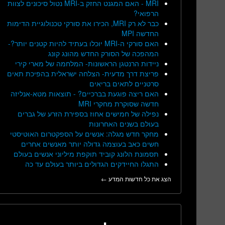
MRI - האם המגנט החזק ב-MRI נטול סיכונים לצוות
הרפואי?
כבר לא רק MRI, הכירו את סורקי טכנולוגיית הדימות
החדשה MPI
האם סורקי ה-MRI יוכלו בעתיד להיות קטנים יותר?-
המהפכה של הסורק החדש מהונג קונג
ניידות הרנטגן הראשונות- המלחמה של מארי קירי
פריצת דרך מדעית- הצלחה ישראלית בהפיכת תאים
סרטניים לתאים בריאים
האם ריצה פוגעת בברכיים? - תוצאות מטא-אנליזה
חדשה שסוקרת מחקרי MRI
נפילה של חמישים אחוז בספירת הזרע של גברים
בעולם בשנים האחרונות
מחקר חדש מגלה: אנשים על הספקטרום האוטיסטי
חשים כאב בעוצמה גדולה יותר מאנשים אחרים
תסמונת הלונג קוביד תוקפת מיליוני אנשים בעולם
התגלו החיידקים הגדולים ביותר בעולם עד כה
הצג את כל חדשות המדע ←