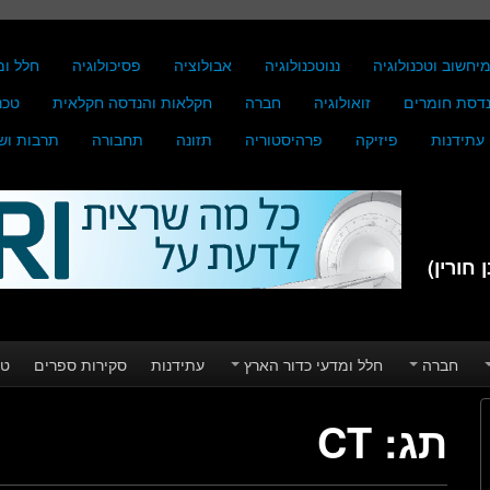
יחשוב וטכנולוגיה
ננוטכנולוגיה
אבולוציה
פסיכולוגיה
חלל ומ
דסת חומרים
זואולוגיה
חברה
חקלאות והנדסה חקלאית
טכנ
עתידנות
פיזיקה
פרהיסטוריה
תזונה
תחבורה
תרבות וש
חורין)
חברה
חלל ומדעי כדור הארץ
עתידנות
סקירות ספרים
טע
תג:
CT