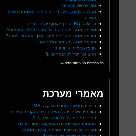
ספרייה של חומרים
סטלה גולדשלג והלוכדים היהודים במלחמת העולם
השנייה
ה- Big Data- הדרך לאסוף עלינו נתונים
טעימת מדע- מהי תסמונת המוות הלילי הפתאומי?
טעימת מדע- מהו ביומימיקרי ואיך הוא עוזר למדע?
טעימת מדע- משימות חלל לנוגה
תרפיה בעזרת פרוטונים
האם זכר יכול להיכנס להריון?
כל הכתבות בטעימות מדע ←
מאמרי מערכת
בדיקות חדשות בעזרת סורק ה-MRI
הורמזיס של קרינה – האם חשיפה לקרינה מייננת
במינון נמוך יכולה להיות בריאה לנו?
תהומות האוקיינוסים העמוקות ביותר בעולם
סקירה על תערוכת הספינות והים במדעטק
האם ריצת מרתון בריאה ללב?