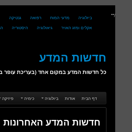
/**
ביולוגיה
מדעי המוח
רפואה
גנטיקה
מ
אקלים ומזג האויר
גיאולוגיה
היסטוריה
הנ
חדשות המדע
כל חדשות המדע במקום אחד (בעריכת עופר בן 
Skip to secondary content
Skip to primary content
Main menu
דף הבית
אודות
ביולוגיה
כימיה
פיזיקה
חדשות המדע האחרונות