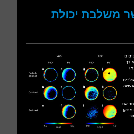
 משלבת יכולת
ים בו
זר לזהות את מבנה ה-DNA ). מאידך
מו
ולבים
שנעשה
תר את
מתקן.
ור