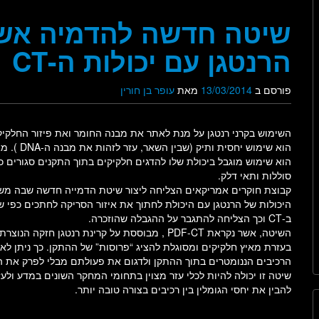
שיטה חדשה להדמיה אשר
הרנטגן עם יכולות ה-CT
פורסם ב
13/03/2014
מאת
עופר בן חורין
השימוש בקרני רנטגן על מנת לאתר את מבנה החומר ואת פיזור החלקיק
הוא שימוש יחסית ותיק (שבין השאר, ע
הוא שימוש מוגבל ביכולת שלו להדגים חלקיקים בתוך התקנים סגורים כ
סוללות ותאי דלק.
קבוצת חוקרים אמריקאים הצליחה ליצור שיטת הדמייה חדשה שבה מש
היכולות של הרנטגן עם היכולת לחתוך את איזור הסריקה לחתכים כפי 
ב-CT וכך הצליחה להתגבר על ההגבלה שהוזכרה.
השיטה, אשר נקראת PDF-CT , מבוססת על קרינת רנטגן חזקה הנוצרת
בעזרת מאיץ חלקיקים ומסוגלת להציג “פרוסות” של ההתקן. כך ניתן לא
הרכיבים הננומטרים בתוך ההתקן ולדגום את פעולתם מבלי לפרק את ה
שיטה זו יכולה להיות לכלי עזר מצוין בתחומי המחקר השונים במדע ולעז
להבין את יחסי הגומלין בין רכיבים בצורה טובה יותר.