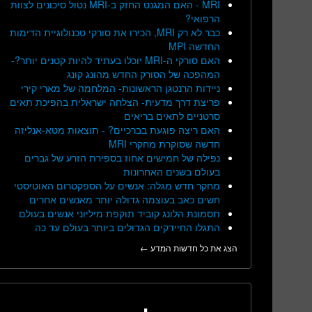
MRI - האם המגנט החזק ב-MRI נטול סיכונים לצוות
הרפואי?
כבר לא רק MRI, הכירו את סורקי טכנולוגיית הדימות
החדשה MPI
האם סורקי ה-MRI יוכלו בעתיד להיות קטנים יותר?-
המהפכה של הסורק החדש מהונג קונג
ניידות הרנטגן הראשונות- המלחמה של מארי קירי
פריצת דרך מדעית- הצלחה ישראלית בהפיכת תאים
סרטניים לתאים בריאים
האם ריצה פוגעת בברכיים? - תוצאות מטא-אנליזה
חדשה שסוקרת מחקרי MRI
נפילה של חמישים אחוז בספירת הזרע של גברים
בעולם בשנים האחרונות
מחקר חדש מגלה: אנשים על הספקטרום האוטיסטי
חשים כאב בעוצמה גדולה יותר מאנשים אחרים
תסמונת הלונג קוביד תוקפת מיליוני אנשים בעולם
התגלו החיידקים הגדולים ביותר בעולם עד כה
הצג את כל חדשות המדע ←