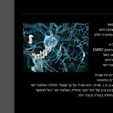
ספר
צטברותם
מוטציה אלא
יה
ה לרפואה של האוניברסיטה העברית והתפרסם בכתב העת EMBO journal
ו כשל
ווצרותם
היימר
ניות שונות
גרם כתוצאה
.ב.ח.). שנית, הוא מעיד על כך שאולי מחלת האלצהיימר
ון נכון של תתי סוגי מחלת האלצהיימר יכול לאפשר
חלה בצורה נכונה יותר.