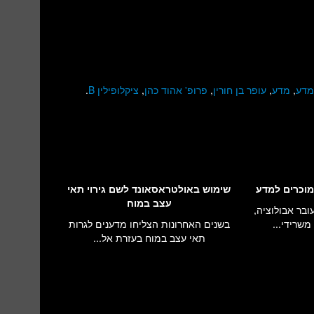
מדע
,
מדע
,
עופר בן חורין
,
פרופ' אהוד כהן
,
ציקלופילין B
.
מוכרים למדע
שימוש באולטראסאונד לשם גירוי תאי
עצב במוח
ובר אבולוציה,
משרידי...
בשנים האחרונות הצליחו מדענים לגרות
תאי עצב במוח בעזרת אל...