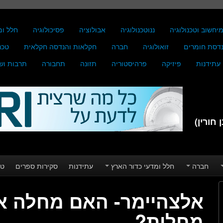
יחשוב וטכנולוגיה
ננוטכנולוגיה
אבולוציה
פסיכולוגיה
חלל ומ
דסת חומרים
זואולוגיה
חברה
חקלאות והנדסה חקלאית
טכנ
עתידנות
פיזיקה
פרהיסטוריה
תזונה
תחבורה
תרבות וש
חורין)
חברה
חלל ומדעי כדור הארץ
עתידנות
סקירות ספרים
טע
אלצהיימר- האם מחלה א
מחלות?