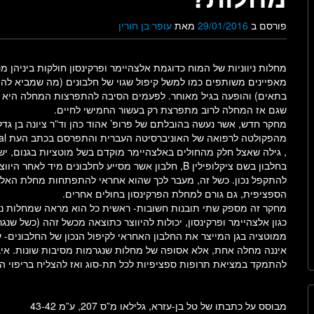
פורסם ב
29/01/2016
מאת
עופר בן חורין
מחלות ניווניות של המוח כדוגמת אלצהיימר ופרקינסון חולקות ביניהן מ
מאפיינים משותפים כמו למשל קיפול שגוי של חלבונים (מה שמביא לה
בתאים) והופעה בגיל מאוחר. לפעמים הסיבה להתפרצות המחלה היא 
שגם אז המחלה לרוב מתפרצת רק בעשור החמישי לחיים.
מחקר חדש, אשר נעשה בהובלתם של פרופ’ אהוד כהן וד”ר ציונה בן גדל
מהפקולט
, גילה שאצל חלק מהחולים באלצהיימר מוקדם בשל מוטציות בגנום, ישנ
בחלבון בשם ציקלופילין B, חלבון אשר מסייע לחלבונים מיד לאחר הי
להתקפל נכון. כשל זה, מעבר לכך שהוא אחראי להתפתחות מחלת האלצ
הספציפית, גם גורם למחלת הפרקינסון בחולים אחרים.
מחקר זה מספק שתי תובנות חשובות- ראשית כל הוא מראה שמחלות ניוו
כגון אלצהיימר ופרקינסון, יכולות להיווצר כתוצאה מכשל זהה (כשל שנ
ממוטציה בגן המייצר את החלבון האחראי לקיפול הנכון של החלבונים- ע
איננה מחלה אחת, אלא אסופה של מחלות שנגרמות מסיבות שונות. איבח
להתמקד במציאת תרופות ספציפיות לכל תת-סוג ואז להצליח בריפוי המ
מבוסס על כתבתו של טל בן-עזרא, גלילאו מ”ס 207, ע”מ 43-42