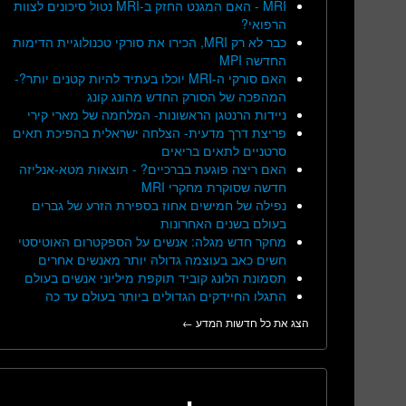
MRI - האם המגנט החזק ב-MRI נטול סיכונים לצוות
הרפואי?
כבר לא רק MRI, הכירו את סורקי טכנולוגיית הדימות
החדשה MPI
האם סורקי ה-MRI יוכלו בעתיד להיות קטנים יותר?-
המהפכה של הסורק החדש מהונג קונג
ניידות הרנטגן הראשונות- המלחמה של מארי קירי
פריצת דרך מדעית- הצלחה ישראלית בהפיכת תאים
סרטניים לתאים בריאים
האם ריצה פוגעת בברכיים? - תוצאות מטא-אנליזה
חדשה שסוקרת מחקרי MRI
נפילה של חמישים אחוז בספירת הזרע של גברים
בעולם בשנים האחרונות
מחקר חדש מגלה: אנשים על הספקטרום האוטיסטי
חשים כאב בעוצמה גדולה יותר מאנשים אחרים
תסמונת הלונג קוביד תוקפת מיליוני אנשים בעולם
התגלו החיידקים הגדולים ביותר בעולם עד כה
הצג את כל חדשות המדע ←