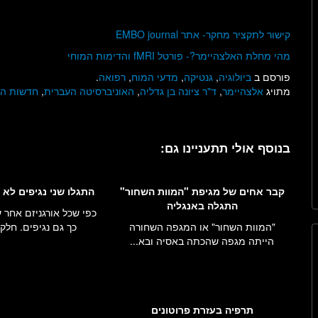
קישור לתקציר מחקר- אתר EMBO journal
מהי מחלת האלצהיימר?- פורטל fMRI והדימות המוחי
פורסם ב
ביולוגיה
,
גנטיקה
,
מדעי המוח
,
רפואה
.
מתויג
אלצהיימר
,
ד"ר ציונה בן גדליה
,
האוניברסיטה העברית
,
חדשות ה
בנוסף אולי תתעניינו גם:
קבר אחים של מגיפת "המוות השחור"
התגלו שני נגיפים לא 
התגלה באנגליה
כפי שכל אורגניזם אחר ע
"המוות השחור" או המגפה השחורה
כך גם נגיפים. חלק 
הייתה מגפה שהכתה באסיה ובא...
תרפיה בעזרת פרוטונים