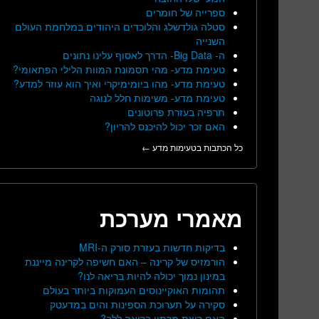
ספרייה של חומרים
סטלה גולדשלג והלוכדים היהודים במלחמת העולם
השנייה
ה- Big Data- הדרך לאסוף עלינו נתונים
טעימת מדע- מהי תסמונת המוות הלילי הפתאומי?
טעימת מדע- מהו ביומימיקרי ואיך הוא עוזר למדע?
טעימת מדע- משימות חלל לנוגה
תרפיה בעזרת פרוטונים
האם זכר יכול להיכנס להריון?
כל הכתבות בטעימות מדע ←
מאמרי מערכת
בדיקות חדשות בעזרת סורק ה-MRI
הורמזיס של קרינה – האם חשיפה לקרינה מייננת
במינון נמוך יכולה להיות בריאה לנו?
תהומות האוקיינוסים העמוקות ביותר בעולם
סקירה על תערוכת הספינות והים במדעטק
האם ריצת מרתון בריאה ללב?