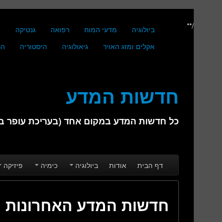
/**
ביולוגיה
מדעי המוח
רפואה
גנטיקה
מ
אקלים ומזג האויר
גיאולוגיה
היסטוריה
הנ
חדשות המדע
כל חדשות המדע במקום אחד (בעריכת עופר בן 
Skip to secondary content
Skip to primary content
Main menu
דף הבית
אודות
ביולוגיה
כימיה
פיזיקה
חדשות המדע האחרונות