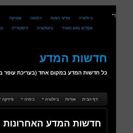
/**
ביולוגיה
מדעי המוח
רפואה
גנטיקה
מ
אקלים ומזג האויר
גיאולוגיה
היסטוריה
הנ
חדשות המדע
כל חדשות המדע במקום אחד (בעריכת עופר בן 
Skip to secondary content
Skip to primary content
Main menu
דף הבית
אודות
ביולוגיה
כימיה
פיזיקה
חדשות המדע האחרונות