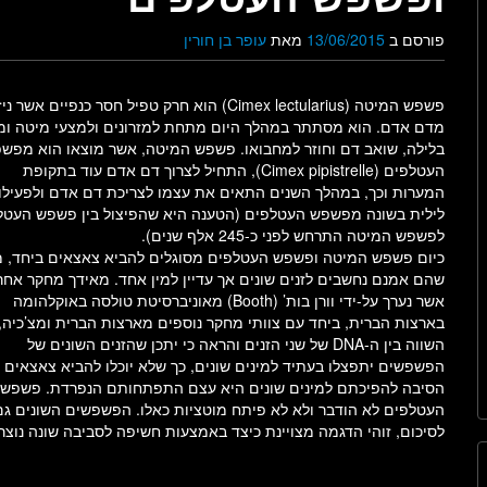
פורסם ב
13/06/2015
מאת
עופר בן חורין
פשפש המיטה (Cimex lectularius) הוא חרק טפיל חסר כנפיים אשר ני
מדם אדם. הוא מסתתר במהלך היום מתחת למזרונים ולמצעי מיטה ומ
בלילה, שואב דם וחוזר למחבואו. פשפש המיטה, אשר מוצאו הוא מפש
העטלפים (Cimex pipistrelle), התחיל לצרוך דם אדם עוד בתקופת
המערות וכך, במהלך השנים התאים את עצמו לצריכת דם אדם ולפעילו
לילית בשונה מפשפש העטלפים (הטענה היא שהפיצול בין פשפש העטל
לפשפש המיטה התרחש לפני כ-245 אלף שנים).
כיום פשפש המיטה ופשפש העטלפים מסוגלים להביא צאצאים ביחד, מ
שהם אמנם נחשבים לזנים שונים אך עדיין למין אחד. מאידך מחקר אחרו
אשר נערך על-ידי וורן בות’ (Booth) מאוניברסיטת טולסה באוקלהומה
בארצות הברית, ביחד עם צוותי מחקר נוספים מארצות הברית ומצ’כיה,
השווה בין ה-DNA של שני הזנים והראה כי יתכן שהזנים השונים של
הפשפשים יתפצלו בעתיד למינים שונים, כך שלא יוכלו להביא צאצאים ב
הסיבה להפיכתם למינים שונים היא עצם התפתחותם הנפרדת. פשפש ה
העטלפים לא הודבר ולא לא פיתח מוטציות כאלו. הפשפשים השונים גם א
לסיכום, זוהי הדגמה מצויינת כיצד באמצעות חשיפה לסביבה שונה נוצרי