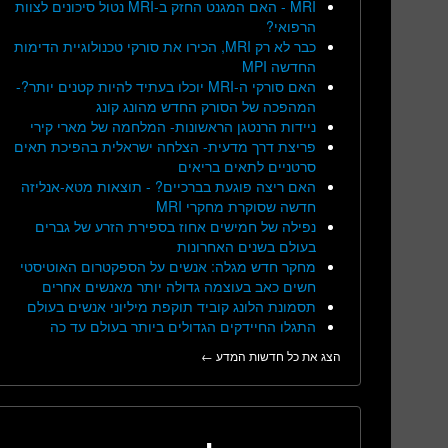
MRI - האם המגנט החזק ב-MRI נטול סיכונים לצוות
הרפואי?
כבר לא רק MRI, הכירו את סורקי טכנולוגיית הדימות
החדשה MPI
האם סורקי ה-MRI יוכלו בעתיד להיות קטנים יותר?-
המהפכה של הסורק החדש מהונג קונג
ניידות הרנטגן הראשונות- המלחמה של מארי קירי
פריצת דרך מדעית- הצלחה ישראלית בהפיכת תאים
סרטניים לתאים בריאים
האם ריצה פוגעת בברכיים? - תוצאות מטא-אנליזה
חדשה שסוקרת מחקרי MRI
נפילה של חמישים אחוז בספירת הזרע של גברים
בעולם בשנים האחרונות
מחקר חדש מגלה: אנשים על הספקטרום האוטיסטי
חשים כאב בעוצמה גדולה יותר מאנשים אחרים
תסמונת הלונג קוביד תוקפת מיליוני אנשים בעולם
התגלו החיידקים הגדולים ביותר בעולם עד כה
הצג את כל חדשות המדע ←