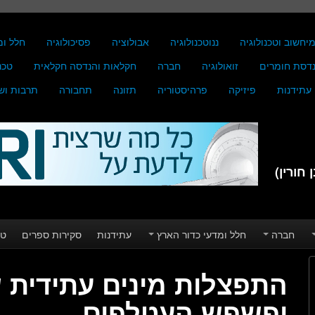
יחשוב וטכנולוגיה
ננוטכנולוגיה
אבולוציה
פסיכולוגיה
חלל ומ
דסת חומרים
זואולוגיה
חברה
חקלאות והנדסה חקלאית
טכנ
עתידנות
פיזיקה
פרהיסטוריה
תזונה
תחבורה
תרבות וש
חורין)
חברה
חלל ומדעי כדור הארץ
עתידנות
סקירות ספרים
טע
התפצלות מינים עתידית
ופשפש העטלפים