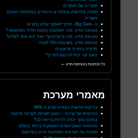
ספרייה של חומרים
סטלה גולדשלג והלוכדים היהודים במלחמת העולם
השנייה
ה- Big Data- הדרך לאסוף עלינו נתונים
טעימת מדע- מהי תסמונת המוות הלילי הפתאומי?
טעימת מדע- מהו ביומימיקרי ואיך הוא עוזר למדע?
טעימת מדע- משימות חלל לנוגה
תרפיה בעזרת פרוטונים
האם זכר יכול להיכנס להריון?
כל הכתבות בטעימות מדע ←
מאמרי מערכת
בדיקות חדשות בעזרת סורק ה-MRI
הורמזיס של קרינה – האם חשיפה לקרינה מייננת
במינון נמוך יכולה להיות בריאה לנו?
תהומות האוקיינוסים העמוקות ביותר בעולם
סקירה על תערוכת הספינות והים במדעטק
האם ריצת מרתון בריאה ללב?