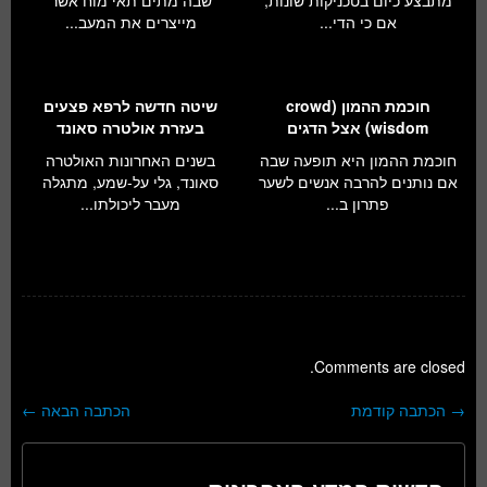
מתבצע כיום בטכניקות שונות,
שבה מתים תאי מוח אשר
אם כי הדי...
מייצרים את המעב...
חוכמת ההמון (crowd
שיטה חדשה לרפא פצעים
wisdom) אצל הדגים
בעזרת אולטרה סאונד
חוכמת ההמון היא תופעה שבה
בשנים האחרונות האולטרה
אם נותנים להרבה אנשים לשער
סאונד, גלי על-שמע, מתגלה
פתרון ב...
מעבר ליכולתו...
Comments are closed.
→
הכתבה קודמת
הכתבה הבאה
←
ניווט בפוסטים