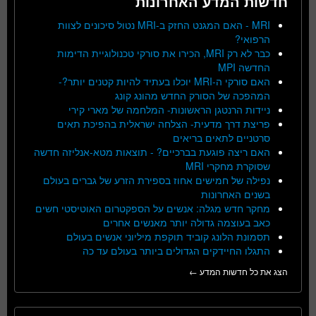
חדשות המדע האחרונות
MRI - האם המגנט החזק ב-MRI נטול סיכונים לצוות
הרפואי?
כבר לא רק MRI, הכירו את סורקי טכנולוגיית הדימות
החדשה MPI
האם סורקי ה-MRI יוכלו בעתיד להיות קטנים יותר?-
המהפכה של הסורק החדש מהונג קונג
ניידות הרנטגן הראשונות- המלחמה של מארי קירי
פריצת דרך מדעית- הצלחה ישראלית בהפיכת תאים
סרטניים לתאים בריאים
האם ריצה פוגעת בברכיים? - תוצאות מטא-אנליזה חדשה
שסוקרת מחקרי MRI
נפילה של חמישים אחוז בספירת הזרע של גברים בעולם
בשנים האחרונות
מחקר חדש מגלה: אנשים על הספקטרום האוטיסטי חשים
כאב בעוצמה גדולה יותר מאנשים אחרים
תסמונת הלונג קוביד תוקפת מיליוני אנשים בעולם
התגלו החיידקים הגדולים ביותר בעולם עד כה
הצג את כל חדשות המדע ←