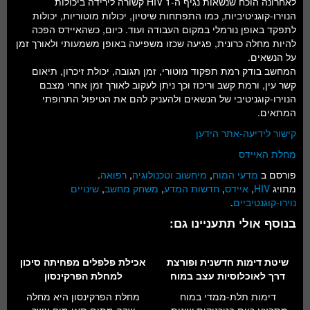
לאחרונה הוכח שנשאות נגיף ה-HIV 1 קשורה לירידה ביכולות
חלל ומדעי כדור הארץ
הנוירו-קוגניטיביות, כמו התפתחות שיטיון, יכולות מוטוריות, יכולות
לתפקד באופן נורמלי במקום העבודה ועוד. כיום, כשהאיידס הפכה
עתידנות
להיות מחלה כרונית, פגיעה שכזו משפיעה באופן משמעותי ולאורך זמן
על הנשאים.
סקירות ספרים
המחשב בודק רמת תפקוד מוטורי, זמן תגובה, יכולת זיכרון, תיאום
קשר עין, ורמת קשב וריכוז וכך ניתן לעקוב לאורך זמן אחרי מצבם
טעימות מדע
הנוירו-קוגניטיבי של הנשאים ולהעניק להם את הטיפול התרופתי
המתאים.
קישור לידיעה-אתר הידען
מחלת האיידס
פורסם ב
מדעי המוח
,
מיחשוב וטכנולוגיה
,
רפואה
.
מתויג
HIV
,
איידס
,
חדשות המדע
,
משחק מחשב
,
שינויים
נוירו-קוגנטיביים
.
בנוסף אולי תתעניינו גם:
שיטת דימות חדשנית ופורצת
אכילת פלפלים מפחיתה סיכון
דרך לאוכלוסיות עצב במוח
למחלת הפרקינסון
דימות תלת-ממדי במוח
מחלת הפרקינסון היא מחלה