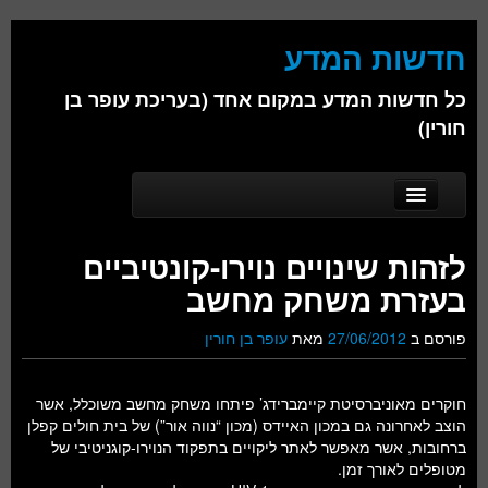
חדשות המדע
כל חדשות המדע במקום אחד (בעריכת עופר בן
חורין)
Skip to secondary content
Skip to primary content
Main menu
דף הבית
לזהות שינויים נוירו-קונטיביים
אודות
בעזרת משחק מחשב
ביולוגיה
פורסם ב
27/06/2012
מאת
עופר בן חורין
כימיה
חוקרים מאוניברסיטת קיימברידג’ פיתחו משחק מחשב משוכלל, אשר
פיזיקה
הוצב לאחרונה גם במכון האיידס (מכון “נווה אור”) של בית חולים קפלן
ברחובות, אשר מאפשר לאתר ליקויים בתפקוד הנוירו-קוגניטיבי של
חברה
מטופלים לאורך זמן.