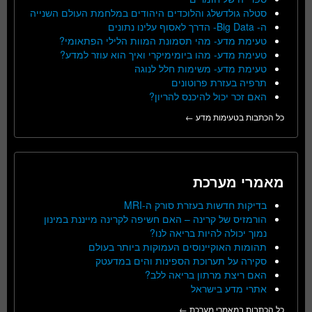
סטלה גולדשלג והלוכדים היהודים במלחמת העולם השנייה
ה- Big Data- הדרך לאסוף עלינו נתונים
טעימת מדע- מהי תסמונת המוות הלילי הפתאומי?
טעימת מדע- מהו ביומימיקרי ואיך הוא עוזר למדע?
טעימת מדע- משימות חלל לנוגה
תרפיה בעזרת פרוטונים
האם זכר יכול להיכנס להריון?
כל הכתבות בטעימות מדע ←
מאמרי מערכת
בדיקות חדשות בעזרת סורק ה-MRI
הורמזיס של קרינה – האם חשיפה לקרינה מייננת במינון
נמוך יכולה להיות בריאה לנו?
תהומות האוקיינוסים העמוקות ביותר בעולם
סקירה על תערוכת הספינות והים במדעטק
האם ריצת מרתון בריאה ללב?
אתרי מדע בישראל
כל הכתבות במאמרי מערכת ←