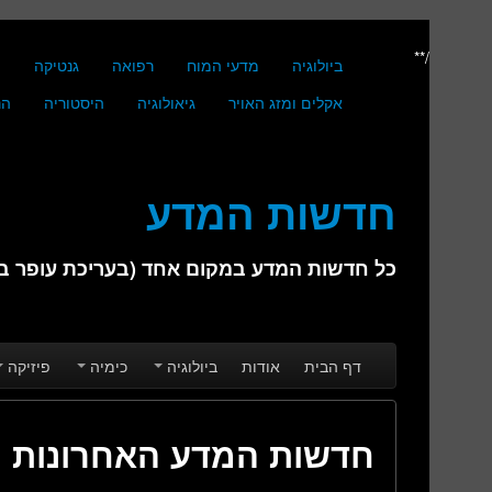
/**
ביולוגיה
מדעי המוח
רפואה
גנטיקה
מ
אקלים ומזג האויר
גיאולוגיה
היסטוריה
הנ
חדשות המדע
כל חדשות המדע במקום אחד (בעריכת עופר בן 
Skip to secondary content
Skip to primary content
Main menu
דף הבית
אודות
ביולוגיה
כימיה
פיזיקה
חדשות המדע האחרונות