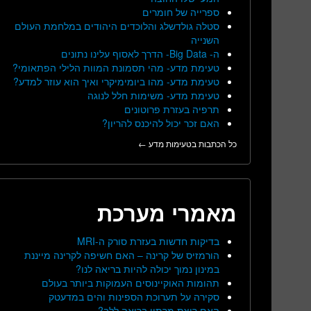
ספרייה של חומרים
סטלה גולדשלג והלוכדים היהודים במלחמת העולם
השנייה
ה- Big Data- הדרך לאסוף עלינו נתונים
טעימת מדע- מהי תסמונת המוות הלילי הפתאומי?
טעימת מדע- מהו ביומימיקרי ואיך הוא עוזר למדע?
טעימת מדע- משימות חלל לנוגה
תרפיה בעזרת פרוטונים
האם זכר יכול להיכנס להריון?
כל הכתבות בטעימות מדע ←
מאמרי מערכת
בדיקות חדשות בעזרת סורק ה-MRI
הורמזיס של קרינה – האם חשיפה לקרינה מייננת
במינון נמוך יכולה להיות בריאה לנו?
תהומות האוקיינוסים העמוקות ביותר בעולם
סקירה על תערוכת הספינות והים במדעטק
האם ריצת מרתון בריאה ללב?