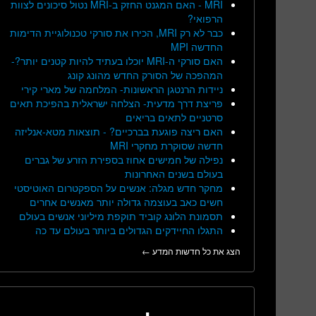
MRI - האם המגנט החזק ב-MRI נטול סיכונים לצוות
הרפואי?
כבר לא רק MRI, הכירו את סורקי טכנולוגיית הדימות
החדשה MPI
האם סורקי ה-MRI יוכלו בעתיד להיות קטנים יותר?-
המהפכה של הסורק החדש מהונג קונג
ניידות הרנטגן הראשונות- המלחמה של מארי קירי
פריצת דרך מדעית- הצלחה ישראלית בהפיכת תאים
סרטניים לתאים בריאים
האם ריצה פוגעת בברכיים? - תוצאות מטא-אנליזה
חדשה שסוקרת מחקרי MRI
נפילה של חמישים אחוז בספירת הזרע של גברים
בעולם בשנים האחרונות
מחקר חדש מגלה: אנשים על הספקטרום האוטיסטי
חשים כאב בעוצמה גדולה יותר מאנשים אחרים
תסמונת הלונג קוביד תוקפת מיליוני אנשים בעולם
התגלו החיידקים הגדולים ביותר בעולם עד כה
הצג את כל חדשות המדע ←