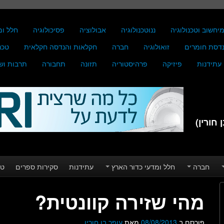
יחשוב וטכנולוגיה
ננוטכנולוגיה
אבולוציה
פסיכולוגיה
חלל ומ
דסת חומרים
זואולוגיה
חברה
חקלאות והנדסה חקלאית
טכנ
עתידנות
פיזיקה
פרהיסטוריה
תזונה
תחבורה
תרבות וש
חורין)
חברה
חלל ומדעי כדור הארץ
עתידנות
סקירות ספרים
טע
מהי שזירה קוונטית?
פורסם ב
08/08/2013
מאת
עופר בן חורין