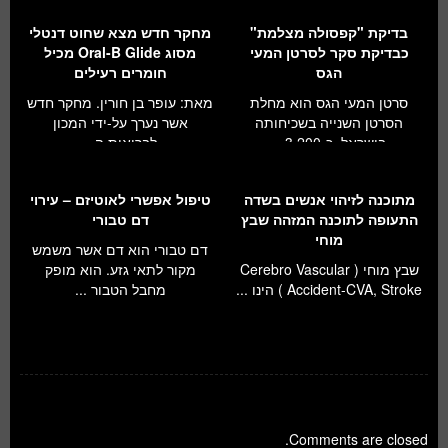
בדיקת "קפסולה מצלמת"
מחקר חדש מצא שחוט דנטלי
כבדיקת סקר לסרטן המעי
מסוג Oral-B Glide מכיל
הגס
חומרים רעילים
סרטן המעי הגס הוא מחלת
מאת: עופר בן חורין. מחקר חדש
הסרטן השנייה בשכיחותה
אשר נערך על-ידי המכון
בישראל. כ-3,200...
לבריאות ה...
מתוכנה לזיהוי אנשים בשדה
טיפול אפשרי לאוטיזם – עירוי
התעופה לתוכנה המזהה שבץ
דם טבורי
מוחי
דם טבורי הוא דם אשר משמש
שבץ מוחי ( Cerebro Vascular
מקור לתאי גזע. הוא מופק
Accident-CVA, Stroke ) הינו ...
מחבל הטבור ...
Comments are closed.