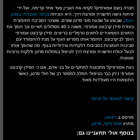
חברה בשם אמורפיקל לקחה את העניין צעד אחד קדימה, ועל-ידי
פיתוח גישה חדשנית ופורצת דרך, היא הוכיחה
בניסוי מעבדתי במכון
ויצמן
, שבוצע על שבעה סוגי סרטן שונים, ששינוי הסביבה החומצית
בעזרת סידן קרבונט אמורפי, משנה כ-40 מסלולים תאיים וכך הופך את
התאים הממאירים לתאים נורמליים בריאים. סידן קרבונט אמורפי
הופך לביקרבונט, החומר אותו מפריש הגוף על מנת להתמודד עם
סביבות חומציות בסביבות דלקתיות וגידוליות בגוף, מה שהופך אותו
לבעל יכולת חדשנית ופורצת דרך לטיפול במחלות סרטן ודלקות כרוניות
מגוונות.
כעת אמורפיקל מתכוננת למחקרים על בני אדם, אם כי הסידן קרבונט
אמורפי ניתן כבר כטיפולי חמלה למספר רב של חולי סרטן, כאשר
התוצאות היו מעודדות מאוד.
קישור למאמר על הניסוי
פורסם ב
רפואה
.
מתויג
אמורפיקל
,
סרטן
.
בנוסף אולי תתעניינו גם: