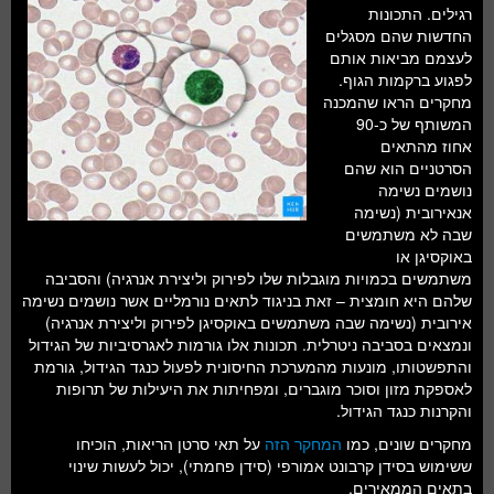
חלל ומדעי כדור הארץ
רגילים. התכונות
החדשות שהם מסגלים
עתידנות
לעצמם מביאות אותם
לפגוע ברקמות הגוף.
סקירות ספרים
מחקרים הראו שהמכנה
המשותף של כ-90
טעימות מדע
אחוז מהתאים
הסרטניים הוא שהם
נושמים נשימה
אנאירובית (נשימה
שבה לא משתמשים
באוקסיגן או
משתמשים בכמויות מוגבלות שלו לפירוק וליצירת אנרגיה) והסביבה
שלהם היא חומצית – זאת בניגוד לתאים נורמליים אשר נושמים נשימה
אירובית (נשימה שבה משתמשים באוקסיגן לפירוק וליצירת אנרגיה)
ונמצאים בסביבה ניטרלית. תכונות אלו גורמות לאגרסיביות של הגידול
והתפשטותו, מונעות מהמערכת החיסונית לפעול כנגד הגידול, גורמת
לאספקת מזון וסוכר מוגברים, ומפחיתות את היעילות של תרופות
והקרנות כנגד הגידול.
מחקרים שונים, כמו
המחקר הזה
על תאי סרטן הריאות, הוכיחו
ששימוש בסידן קרבונט אמורפי (סידן פחמתי), יכול לעשות שינוי
בתאים הממאירים.