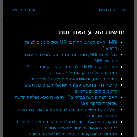
→
הכתבה קודמת
הכתבה הבאה
←
ניווט בפוסטים
חדשות המדע האחרונות
MRI - האם המגנט החזק ב-MRI נטול סיכונים לצוות
הרפואי?
כבר לא רק MRI, הכירו את סורקי טכנולוגיית הדימות
החדשה MPI
האם סורקי ה-MRI יוכלו בעתיד להיות קטנים יותר?-
המהפכה של הסורק החדש מהונג קונג
ניידות הרנטגן הראשונות- המלחמה של מארי קירי
פריצת דרך מדעית- הצלחה ישראלית בהפיכת תאים
סרטניים לתאים בריאים
האם ריצה פוגעת בברכיים? - תוצאות מטא-אנליזה חדשה
שסוקרת מחקרי MRI
נפילה של חמישים אחוז בספירת הזרע של גברים בעולם
בשנים האחרונות
מחקר חדש מגלה: אנשים על הספקטרום האוטיסטי חשים
כאב בעוצמה גדולה יותר מאנשים אחרים
תסמונת הלונג קוביד תוקפת מיליוני אנשים בעולם