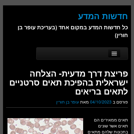
חדשות המדע
כל חדשות המדע במקום אחד (בעריכת עופר בן
חורין)
Skip to secondary content
Skip to primary content
Main menu
דף הבית
פריצת דרך מדעית- הצלחה
אודות
ישראלית בהפיכת תאים סרטניים
ביולוגיה
לתאים בריאים
כימיה
פורסם ב
04/10/2023
מאת
עופר בן חורין
פיזיקה
תאים ממאירים הם
חברה
תאים אשר שונים
בתכונות שלהם מתאים