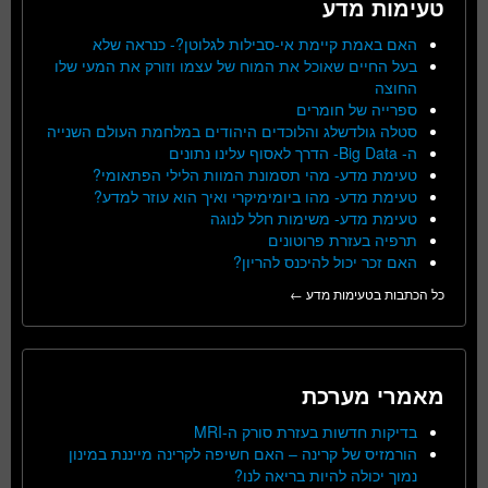
טעימות מדע
האם באמת קיימת אי-סבילות לגלוטן?- כנראה שלא
בעל החיים שאוכל את המוח של עצמו וזורק את המעי שלו
החוצה
ספרייה של חומרים
סטלה גולדשלג והלוכדים היהודים במלחמת העולם השנייה
ה- Big Data- הדרך לאסוף עלינו נתונים
טעימת מדע- מהי תסמונת המוות הלילי הפתאומי?
טעימת מדע- מהו ביומימיקרי ואיך הוא עוזר למדע?
טעימת מדע- משימות חלל לנוגה
תרפיה בעזרת פרוטונים
האם זכר יכול להיכנס להריון?
כל הכתבות בטעימות מדע ←
מאמרי מערכת
בדיקות חדשות בעזרת סורק ה-MRI
הורמזיס של קרינה – האם חשיפה לקרינה מייננת במינון
נמוך יכולה להיות בריאה לנו?