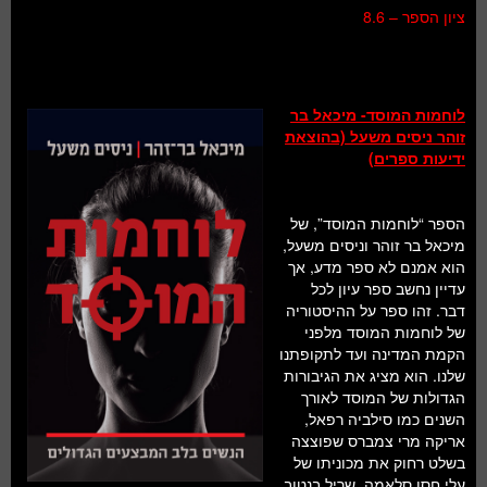
ציון הספר – 8.6
לוחמות המוסד- מיכאל בר
זוהר ניסים משעל (בהוצאת
ידיעות ספרים)
הספר “לוחמות המוסד”, של
מיכאל בר זוהר וניסים משעל,
הוא אמנם לא ספר מדע, אך
עדיין נחשב ספר עיון לכל
דבר. זהו ספר על ההיסטוריה
של לוחמות המוסד מלפני
הקמת המדינה ועד לתקופתנו
שלנו. הוא מציג את הגיבורות
הגדולות של המוסד לאורך
השנים כמו סילביה רפאל,
אריקה מרי צמברס שפוצצה
בשלט רחוק את מכוניתו של
עלי חסן סלאמה, שריל בנטוב