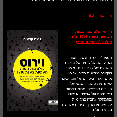
ציון הספר- 9.2
וירוס- עולם בצל מגפת
השפעת בשנת 1918- ג’ינה
קולטה (בהוצאת מטר)
הספר “וירוס” הוא ספר אשר
מתאר את עלילותיה של מגיפת
השפעת של שנת 1918, מגיפה
שקטלה מיליונים רבים של בני
אדם, ואת הניסויים של המדענים
לאתר את המבנה הגנטי של
הווירוס הספציפי מתוך דגימות
ריאותיהם של אנשים שנפטרו
מהמחלה ונקברו במקומות
קפואים או מתוך דגימות ששומרו
בבתי החולים.