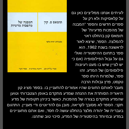
לעיתים אנחנו ממליצים כאן גם
על קלאסיקות ולא רק על
ספרים חדשים והספר “המבנה
של מהפכות מדעיות” של
תומאס קון בהחלט ראוי
להמלצה. הספר, שיצא לאור
לראשונה בשנת 1962, הוא
ספר בתחום ההיסטוריה ואולי
גם על גבול הפילוסופיה (אם כי
יש לציין שיש בו מעט רעיונות
פילוסופים) של המדע. זהו
ספר, שלמרות היותו ספר
טקסט, פרץ גבולות הרבה
מעבר לאותם החוגים שהיו אמורים להתעניין בו. בספר מציג קון
תיאוריה הסותרת את ההנחה שמדע מתקדם באופן הצטברותי וטוען
שהמדע מתקדם בצורה של מהפכות, כאשר ביניהן תקופות של מדע
תקני. הספר לא מסובך לקריאה, מובן גם להדיוטים ודי מעניין. התרגום
בעברית של יהודה מלצר בהחלט עושה לו חסד, ואם אתם מתעניינים
במדע ובמיוחד בהיסטוריה של המדע, סיכוי טוב שתהנו.