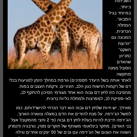
השכיחות
ביותר,
במיוחד בגיל
המבוגר.
המחלה
הכרונית,
המכונה גם
“הרוצח
השקט”
(מכיוון
שהאדם
הסובל ממנה
מתקשה
לאתר אותה בשל היעדר תסמינים) גורמת במהלך הזמן לפגיעות בכלי
דם של רקמות רגישות כגון הלב, העיניים, ורקמת העצבים במוח.
מהסיבה הזו לחץ דם גבוה הוא אחד מגורמי הסיכון להתקף לב,
לאי-ספיקת לב, למפרצות ולמחלת כליות כרונית.
מאידך, יש חיות שלחץ דם גבוה הוא דבר הכרחי להישרדותם, כמו
למשל הג’ירפה. על מנת להזרים את הדם במעלה צווארה הארוך,
הג’ירפה חייבת להיות בעלת לחץ דם גבוה (פי 2 וחצי מהמקובל אצל
בני האדם). מחקר בינלאומי משותף של חוקרים מסין, נורבגיה ודנמרק
השווה את הגנום של הג’ירפה עם גנים של 50 יונקים אחרים וגילה