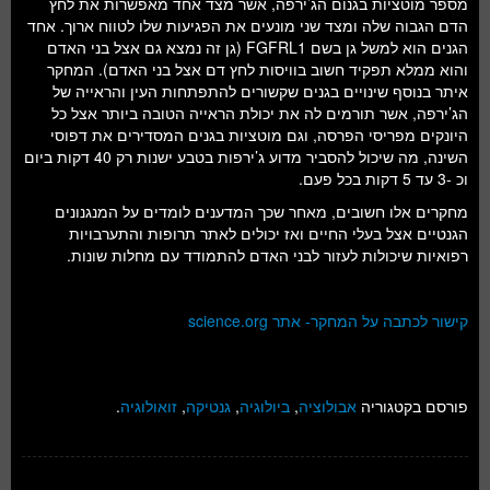
מספר מוטציות בגנום הג’ירפה, אשר מצד אחד מאפשרות את לחץ
הדם הגבוה שלה ומצד שני מונעים את הפגיעות שלו לטווח ארוך. אחד
הגנים הוא למשל גן בשם FGFRL1 (גן זה נמצא גם אצל בני האדם
והוא ממלא תפקיד חשוב בוויסות לחץ דם אצל בני האדם). המחקר
איתר בנוסף שינויים בגנים שקשורים להתפתחות העין והראייה של
הג’ירפה, אשר תורמים לה את יכולת הראייה הטובה ביותר אצל כל
היונקים מפריסי הפרסה, וגם מוטציות בגנים המסדירים את דפוסי
השינה, מה שיכול להסביר מדוע ג’ירפות בטבע ישנות רק 40 דקות ביום
וכ -3 עד 5 דקות בכל פעם.
מחקרים אלו חשובים, מאחר שכך המדענים לומדים על המנגנונים
הגנטיים אצל בעלי החיים ואז יכולים לאתר תרופות והתערבויות
רפואיות שיכולות לעזור לבני האדם להתמודד עם מחלות שונות.
קישור לכתבה על המחקר- אתר science.org
פורסם בקטגוריה
אבולוציה
,
ביולוגיה
,
גנטיקה
,
זואולוגיה
.