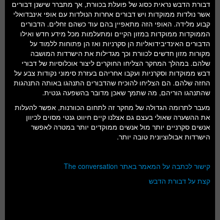
דבורת הדבש נראית כסוג של פועלת בכוורת, אך מתברר שישנן דבורים
אשר נולדות ממוקדות ויש דבורים אחרות הנולדות עם אופי אינבדואלי
קבוע מלידה. האופי הזה מתאפיין בהם עוד כשהם זחלים. הדבורים
הממוקדות ממוקדות במזון הקיים ומתעלמות מכל מידע חדש ואילו
הדבורים האינדיבידואליות הן סקרניות ואז הן פתוחות ללמוד על
מקורות מזון חדשים לכוורת וכך מגדילות את הישרדות המושבה
שלהם. במהלך המחקר הצליחו החוקרים ליצור אוכלוסיות של דבורי
דבש ממוקדות וסקרניות ועקבו אחריהם בעזרת סימוני נקודות צבע על
החזה שלהם. הם הצליחו להוכיח שהדבורים התנהגו באותה התנהגות
שהתנהגו הוריהם, מה שתמך שאכן מדובר בהשפעה גנטית.
מעבר לתרומה הגדולה של מחקר זה לתחום הכוורנות, אפשר להעלות
את ההשערה שאולי בעצם גם אצלנו קיים חיווט גנטי מסוים לכיוון
אנשים סקרניים יותר מול אנשים ממוקדים יותר במטרה לאפשר
הישרדות אבולוציונית טובה יותר.
קישור לכתבה על המאמר באתר The conversation
קצת על דבורת הדבש