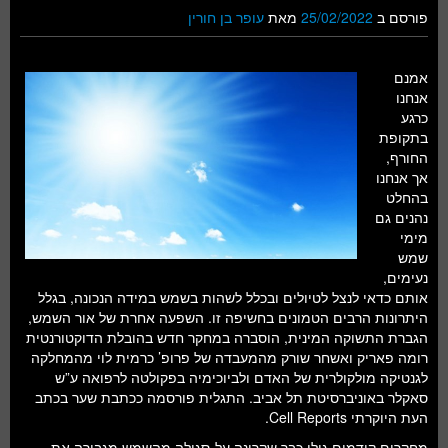
פורסם ב
25/02/2022
מאת
עופר בן חורין
אמנם
אנחנו
כרגע
בתקופת
החורף,
אך אנחנו
בהחלט
נהנים גם
מימי
שמש
נעימים,
אותם כדאי לנצל לטיולים ובכלל לשהות בשמש במידה הנכונה, בגלל
היתרונות הרבים הטמונים בחשיפה זו. השפעה אחרת של אור השמש,
הגברת התשוקה המינית, הוסברה במחקר חדש בהובלת הדוקטורנטית
רומה פאריק ואשחר שורק מהמעבדה של פרופ’ כרמית לוי מהמחלקה
לגנטיקה מולקולרית של האדם ולביוכימיה בפקולטה לרפואה ע”ש
סאקלר באוניברסיטת תל אביב. התגלית פורסמה ככתבת שער בכתב
העת היוקרתי Cell Reports.
מחקרים קודמים גילו כבר שקרינה על-סגולה מהשמש מגבירה את