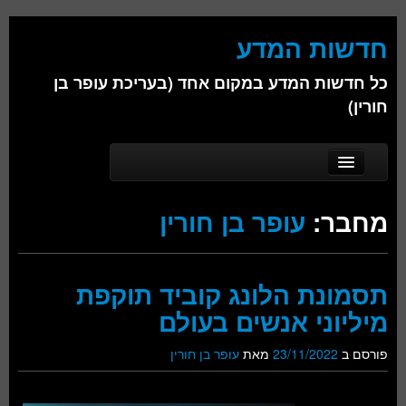
חדשות המדע
כל חדשות המדע במקום אחד (בעריכת עופר בן
חורין)
Skip to secondary content
Skip to primary content
Main menu
דף הבית
מחבר:
עופר בן חורין
אודות
ביולוגיה
תסמונת הלונג קוביד תוקפת
כימיה
מיליוני אנשים בעולם
פיזיקה
פורסם ב
23/11/2022
מאת
עופר בן חורין
חברה