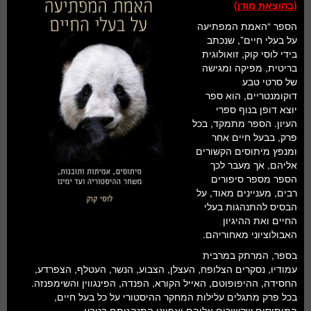
(בהוצאת מודן)
הספר “האמת המפתיעה
על בעלי חיים”, שנכתב
בידי לוסי קוק, זואולוגית
בריטית, מפיקה ומגישה
של סרטי טבע
דוקומנטריים, הוא ספר
יוצא דופן בנוף ספרי
העיון. הספר מתמקד, בכל
פרק, בבעל חיים אחר
ומנפץ מיתוסים הקשורים
אליהם, אך מעבר לכך
הספר מספר סיפורים
רבים, מעניינים מאוד, על
הבסיס להתנהגות בעלי
החיים ואת ההיגיון
האבולוציוני מאחוריהם.
בספר, המרתק במרבית
עמודיו, נסקרים הצלופח, העצלן, הצבוע, הנשר, העטלף, הצפרדע,
החסידה, ההיפופוטם, האייל הקורא, הפנדה, הפינגווין והשימפנזה.
בכל פרק מתגלים עלילות המחקר ההיסטורי על כל בעל חיים,
המיתוסים שקשורים אליהם ואפיוני התנהגותם בטבע.