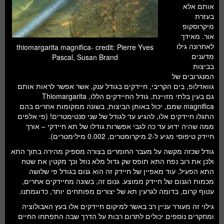
אותם אלא
בעזרת
מיקרוסקופ
אור. מאידך
לאחרונה גילו
thiomargarita magnifica- credit: Pierre Yves
מדענים
Pascal, Susan Brand
בביצות
המנגרובים של
גוואדלופ, בים הקריבי, חיידקים בגודל ענק, אשר אפשר לראות אותם
גם בעין בלתי מזויינת. גודל החיידקים הללו, Thiomargarita
magnifica שמם, יכול באותן הביצות, בשונה ממקומות אחרים בהם
התגלו חיידקים אלו, להגיע עד לגודל של שני סנטימטרים! (פי אלפים
ממה שהיה ידוע עד כה לגבי אפשרות גודלו של תא חיידקי – אורך
חיידק טיפוסי מגיע ל-2 מיקרומטרים, 0.002 מילימטרים).
גודל שכזה מקשה על מעבר החומרים בצורה מספיק מהירה בתוך התא
ולכן את רוב נפח התא תופס שק גדול מלא נוזל וכך מקטין את שטח
התא הפעיל. עוד מאפיין של חיידק זה הוא גנום בגודל פי שלושה
מכמות הגנום של חיידק ממוצע. גנום זה, בשונה מחיידקים אחרים,
עטוף קרום, בדומה לגרעין תא של יצורים מפותחים יותר, כדוגמתנו.
גילוי זה מעורר עניין רב באשר למיקום חיידקים אלו בעץ האבולוציה
ומחקרים נוספים יכולים לתרום רבות על הדרך שבה התפתחו החיים