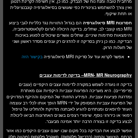
מרחבית טובה ומנח נוח של הנבדק. כמו כן, אין חשיפה לקרינת רנטגן
ואין צורך להשתמש בצינורית כפי שעושים בסיאלוגרפיה קונבנציונלית
או תחת שיקוף.
חסרונות
MRI
סיאלוגרפיה
הם בגדול התוויות נגד כלליות לגבי ביצוע
MRI כמו קוצבי לב, שתלים, בדיקה היכולה לגרום לקלאוסטרופוביה,
והימצאות סתימות שיניים, שתלים וגשרים שיכולים לפגוע באיכות
הבדיקה. כמו כן ניתן בסריקה זו להדגים רק ענפים מסדר ראשון ושני
של תעלות הרוק.
אפשר לקרוא עוד על סריקת MRI סיאלוגרפיה
בקישור הזה
MRN- MR Neurography
– בדיקה לדימות עצבים
בדיקה זו נועדה לשמש במקורה לדימות עצבים היקפיים (עצבים
פריפריים). היא מעריכה הפרעות עצביות היקפיות וגם מאתרת
ומדרגת פציעות עצביות. המידע החזותי של המיקום וההיקף המדויקים
של הפרעות עצביות המסופק על ידי MRN הופך אותו לכלי רב עוצמה
העוזר לרופאים ומנתחים להגיע לאבחנה מדויקת ולהחליט על טיפול
רפואי או כירורגי נוסף. שיפורי רצפים בשנים האחרונות הביאו ליכולת
לבצע בדיקה זו בצורה הרבה יותר אמינה מבעבר.
אפשר לבצע את הבדיקה בכל מקום שבו ישנם עצבים היקפים כמו אזור
הכתף, הצוואר והחזה (ברכיאל פלקסוס), סאקרל פלקסוס (מהווה חלק