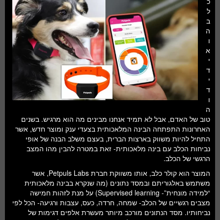
כ
ל
ב
ה
ו
א
י
ד
י
ד
ו
ה
טוב של האדם, אבל לא תמיד אנחנו מבינים מה הוא מרגיש. בשנים
האחרונות התפתחה הבינה המלאכותית בצעדי ענק ומוצר חדש, אשר
התחיל להיות משווק בארצות הברית, בעצם משלב הבנה של אופי
נביחות הכלב עם בינה מלאכותית- זאת במטרה להבין מהו המצב
הרגשי של הכלב.
המוצר הוא קולר כלב, אותו משווקת חברת Petpuls Labs, אשר
משתמש באלגוריתם ובמסד נתונים (מה שנקרא בבינה מלאכותית
“למידה מונחית”- Supervised learning) על מנת לזהות חמישה
מצבים רגשיים של הכלב- שמחה, חרדה, כעס, עצבות ורגיעה- הכל לפי
נביחותיו. מסד הנתונים מורכב מיותר מעשרת אלפים דגימות של