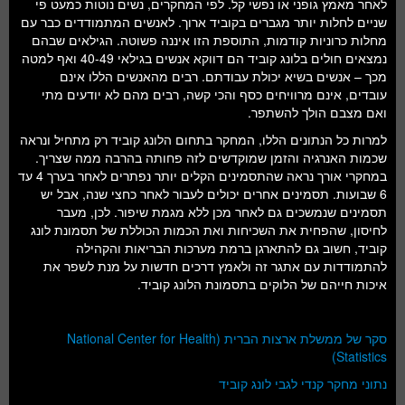
לאחר מאמץ גופני או נפשי קל. לפי המחקרים, נשים נוטות כמעט פי
שניים לחלות יותר מגברים בקוביד ארוך. לאנשים המתמודדים כבר עם
מחלות כרוניות קודמות, התוספת הזו איננה פשוטה. הגילאים שבהם
נמצאים חולים בלונג קוביד הם דווקא אנשים בגילאי 40-49 ואף למטה
מכך – אנשים בשיא יכולת עבודתם. רבים מהאנשים הללו אינם
עובדים, אינם מרוויחים כסף והכי קשה, רבים מהם לא יודעים מתי
ואם מצבם הולך להשתפר.
למרות כל הנתונים הללו, המחקר בתחום הלונג קוביד רק מתחיל ונראה
שכמות האנרגיה והזמן שמוקדשים לזה פחותה בהרבה ממה שצריך.
במחקרי אורך נראה שהתסמינים הקלים יותר נפתרים לאחר בערך 4 עד
6 שבועות. תסמינים אחרים יכולים לעבור לאחר כחצי שנה, אבל יש
תסמינים שנמשכים גם לאחר מכן ללא מגמת שיפור. לכן, מעבר
לחיסון, שהפחית את השכיחות ואת הכמות הכוללת של תסמונת לונג
קוביד, חשוב גם להתארגן ברמת מערכות הבריאות והקהילה
להתמודדות עם אתגר זה ולאמץ דרכים חדשות על מנת לשפר את
איכות חייהם של הלוקים בתסמונת הלונג קוביד.
סקר של ממשלת ארצות הברית (National Center for Health
Statistics)
נתוני מחקר קנדי לגבי לונג קוביד