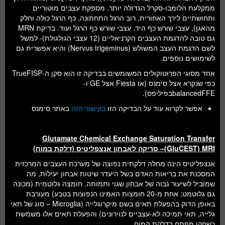
ממקלעת הלומבו-סקרל הגדולה יותר, מספקת עצבים מוטוריים
ותחושתיים לירך האחורית, רוב הרגל התחתונה, כף הרגל כולה וחלק
מהאגן), עצבי שורש כף היד, עצבי שורש כף הרגל ועוד. בדיקת MRN
גם טובה להדגמת העצבים הקרניאליים (12 עצבי הגולגולת)- למשל
לשם הדגמת העצב המשולש (Nervus trigeminus) והיא אפשרית גם
לשימושים נוספים.
אחד מסוגי הפרוטוקולים המשומשים בבדיקה זו הוא סקן ה-TrueFISP
כפי שנקרא אצל סימנס (או Fiesta אצל GE ו-
balancedFFEבפיליפס).
אפשר לקרוא עוד על הבדיקה הזו
בקישור הזה
באתר סימנס
Glutamate Chemical Exchange Saturation Transfer
MRI
(GluCEST)
– סריקה לאבחון אנצפליטיס (דלקת במוח)
אנצפליטיס הינה מחלה דלקתית נפוצה של מערכת העצבים המרכזית
המסכנת את בריאות האדם בשל היעדר שיטות אבחון יעילות, מה
שמוביל לשיעור גבוה של אבחון שגוי ותמותה. חומצה גלוטמית (מכונה
גם גלוטמט; אחת מ-20 חומצות האמינו הנפוצות בטבע) מעורבת
באופן הדוק בהפעלת תאים בשם מיקרוגלייה (Microglia – סוג של תאי
גלייה, תאי תמיכה לא-עצביים לנוירונים) והפעלת תאים אלו משמשת
כשחקן מפתח בדלקת המוח.