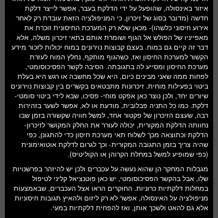
איזור באינסולה, שהופעל על ידי הדלקת בעבר, אפשר לייצר דלקת
חדשה (מדובר בסוג של זיכרון, כי המניפולציה הזאת עובדת רק לאחר
אירוע חיסוני כלשהו)- מכאן שלא רק המערכת החיסונית זוכרת את
מאפייניו של הפולש אל הגוף ושומרת אותם בתאי זיכרון משלה, אלא
דבר זה קיים גם במוח. בעצם קבוצות נוירונים במוח יכולות לזכור מידע
הקשור למערכת החיסון ואז, כשהגוף מותקף, נחלץ המוח לעזרת
מערכת החיסון ומסייע לה בתגובתה. הסיבה לקשר הפסיכוסומטי,
לפחות ממה שאני מבינים כיום, היא שכל מחשבה או רגש היא בעלת
ביטוי בפעילות מוחית. זיכרונות מתבטאים בקשרים בין קבוצות נוירונים
שיורים יחד, ולכן נוצר כאן אפקט מוחי- פסיכו, שבא לידי ביטוי סומטי-
דלקת. כמו כל התניה פבלובית, מודעת או לא, אפשר לשער בזהירות
רבה, שעצם הזיכרון של פקטור אחד, למשל חוויה שקשורה בזמן שבו
נחוותה הדלקת המקורית, יכולה לעורר את החלק המקושר לזיכרון-
הדלקת וכתוצאה מכך לשלוח תאי מערכת חיסון כדי להתגונן, כפי
שהיה צריך בזמן התגובה המקורית- וכך לגרום לדלקת אוטואימונית
(כפי שמופיע למשל במחלת הקרוהן או הקוליטיס).
מגבלות המחקר הן שהוא נעשה על עכברים ולכן יש להיזהר בפרשנויות
שלו, אבל בהקשר הפסיכוסומטי, יש כאן פוטנציאל קליני לטיפול
במחלות דלקתיות כרוניות. החוקרים הראו אצל העכברים, שבאמצעות
מניפולציה על האינסולה, אפשר לא רק ליזום ולהאיץ תגובות חיסוניות
אלא גם להאט ולשכך אותן, ואז להפחית דלקתיות במעי.