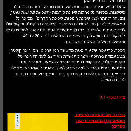
בספר משולבות ביד אמן
סיפורים על הגיבורים והגיבורות של תחום המחקר הזה, רובם נחלו
כישלונות. מסופר על מחלות שפעת קודמות (השפעת של שנת 1890)
ומאוחרות יותר (כמו שפעת העופות, שפעת החזירים), מסופר על
המאמצים להבין מדוע הווירוס הספציפי הזה היה כה קטלני והקשר שלו
לדלקת המוח הלתרגית. כמו כן מתוארים הניסיונות להבין למה וירוס זה
גבה קורבנות דווקא בקרב הצעירים הבריאים בני ה-20 עד 40
וההשערות אליהן הגיעו די מעניינות.
הספר, פרי עטה של עיתונאית מדע של הניו-יורק טיימס, ג’ינה קולטה,
מציג עבודה מרתקת, אשר מתקשרת מאוד גם לימי הקורונה של
תקופתנו ולדיונים בקשר לחיסוני הקורונה (שמאוד מזכירים את
המתואר בספר בהקשר למה שקרה לאורך השנים בהקשר של מגיפת
השפעת). התרגום לעברית הינו פחות טוב ורצוף טעויות וזו הסיבה
להורדת הציון.
ציון הספר- 9.1
המבנה של מהפכות מדעיות-
תומאס קון (בהוצאת ידיעות
ספרים)