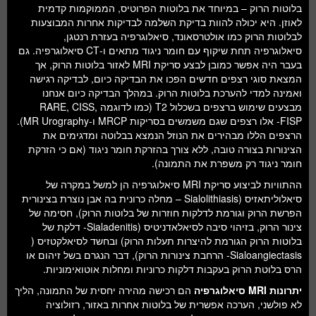
בלוטות הרוק – במיוחד את בלוטות הפרוטיס, הממוקמות קדמית
לאוזן. היא יכולה להוות בדיקת השלמה לבדיקות אחרות המבוצעות
לבלוטות הרוק כמו אולטרסאונד, סיאלוגרפיה בעזרת רנטגן,
סיאלוגרפיה תחת שיקוף עם חומר ניגוד מתאים ו-CT סיאלוגרפיה. גם
בעבר היה אפשר כמובן לבצע סריקת MRI לאזור בלוטות הרוק, אך
המצאת סוגי רצפים חדשים הפכו את הבדיקה כיום, לבדיקה רגישה
ואמינה למדי להערכת בלוטות הרוק. במהלך הבדיקה כיום אנחנו
מבצעים שימוש ברצפים בשכלול T2 (כמו לדוגמה RARE, CISS,
FISP- אלו רצפים שגם משמשים בסריקות MRCP ו-MR Urography).
הרצפים הללו מבהירים את הנוזל הנמצא בבלוטה ומדגימים את
הצינורות בצורה טובה, ללא צורך בהזרקת חומר ניגוד (אם כי הזרקת
חומר ניגוד רק משפרת את התמונה).
ההתוויות לביצוע סריקת MRI סיאלוגרפיה הן למשל במקרה של
סיאלוליתאזיס (Sialolithiasis – מחלה כרונית בה אבן נוצרת בצינורית
הפרשת הרוק וגורמת לדלקות חוזרות של בלוטות הרוק), חסימה של
צינור הרוק, בזיהוי סיבה לסיאלאדניטיס (Sialadenitis- דלקת של
בלוטות הרוק הגורמת להיצרות תעלות הרוק) ובחשד לסיאלקטזיס (
Sialoangiectasis- הרחבת צינורות הרוק), דבר הנגרם בשל זיהום או
הרס בלוטת הרוק בעקבות דלקות כרוניות ומחלות אוטואימוניות.
יתרונות
MRI
סיאלוגרפיה
הם רכישה מהירה יחסית של התמונה, הליך
לא פולשני, הערכה אפשרית של בלוטות אחרות באזור, רזולוציה