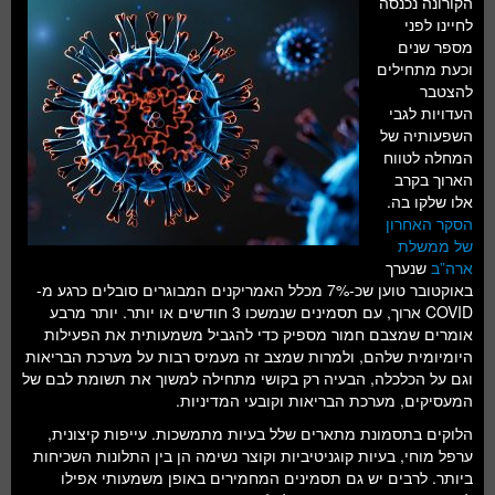
הקורונה נכנסה
חלל ומדעי כדור הארץ
לחיינו לפני
מספר שנים
עתידנות
וכעת מתחילים
להצטבר
סקירות ספרים
העדויות לגבי
השפעותיה של
טעימות מדע
המחלה לטווח
הארוך בקרב
אלו שלקו בה.
הסקר האחרון
של ממשלת
ארה”ב
שנערך
באוקטובר טוען שכ-7% מכלל האמריקנים המבוגרים סובלים כרגע מ-
COVID ארוך, עם תסמינים שנמשכו 3 חודשים או יותר. יותר מרבע
אומרים שמצבם חמור מספיק כדי להגביל משמעותית את הפעילות
היומיומית שלהם, ולמרות שמצב זה מעמיס רבות על מערכת הבריאות
וגם על הכלכלה, הבעיה רק ​​בקושי מתחילה למשוך את תשומת לבם של
המעסיקים, מערכת הבריאות וקובעי המדיניות.
הלוקים בתסמונת מתארים שלל בעיות מתמשכות. עייפות קיצונית,
ערפל מוחי, בעיות קוגניטיביות וקוצר נשימה הן בין התלונות השכיחות
ביותר. לרבים יש גם תסמינים המחמירים באופן משמעותי אפילו