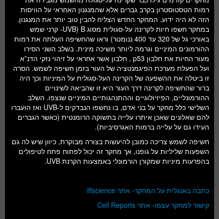
רמות הטסטוסטרון בקרב גברים אלא שהמנגנון האחראי על הוויסות
הזה לא היה ידוע. המחקר החדש הצליח להבין טוב יותר את המנגנון.
במחקר חשפו חיות לקרינה על-סגולית מסוג B (UVB- קרני שמש
באורכי גל של 320 עד 400 ננומטר) וראו שהחשיפה העלתה את רמות
ההורמונים המיניים וגרמה ליותר משיכה מינית. בשלב השני הסירו
מעור החיות את חלבון p53 , חלבון אשר אחראי על זיהוי נזקי הדנ”א
ועל הפעלת מערכת הפיגמנטציה של העור בזמן חשיפה לשמש. הסרה
זו ביטלה את ההשפעה של הקרינה העל-סגולית על המיניות וכך היה
ברור שהחשיפה לקרינה דרך העור היא זו שהביאה לשינויים
ההורמונליים, הפיזיולוגיים וההתנהגותיים המיניים שנצפו. השלב
השלישי כלל מחקר על בני אדם, בו נחשפו הנבדקים ל-UVB ואז הועברו
להם שאלונים שאכן איתרו עלייה בתשוקה הרומנטית (כאשר הגברים
העידו גם על עלייה ברמות האגרסיביות).
חשיפה לשמש צריכה כמובן להיעשות בצורה מבוקרת, כיוון שיש לה גם
השפעות שליליות על גופנו, אך מחקר זה יכול לפתוח פתח לטיפולים
בהפרעות מיניות שמקורן הורמונלי באמצעות הקרנת UVB.
כתבה באנגלית על המחקר- אתר iflscience
קישור למחקר עצמו- אתר Cell Reports