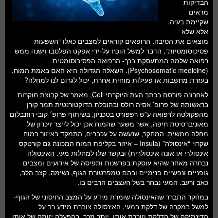
הבדיקות
מראים
שקיימת בעיה,
אלא שלא
מוצאים את הסיבה. הרופאים קוראים למצבים כאלו “השפעות
פסיכוסומטיות”, הדבר למשל הוכח על-ידי אפקט הפלסבו וישנה ממש
רפואה שלמה המתעסקת בכך- הרפואה הפסיכוסומטית
(Psychosomatic medicine). השאלה הגדולה היא האם באמת המוח,
בעזרת מחשבות או פעילות מוחית אחרת, יכול לגרום לנו למחלה?
לאחרונה פורסם בכתב העת היוקרתי Cell, מאמר של קבוצת חוקרות
בראשותה של פרופ’ אסיה רולס ובהובלת הדוקטורנטית תמר קורן
מהפקולטה לרפואה ע”ש רפפורט בטכניון, בשיתוף פרופ׳ קובי רוזנבלום
מאוניברסיטת חיפה, אשר משער שהמוח אכן יכול לייצר זיכרון של
מחלה ממשית. המחקר, שנעשה על עכברים, התמקד באיזור במוח
שקרוי “אינסולה” (Insula – איזור בקליפת המוח המכונה גם קורטקס
אינסולרי או אונה אינסולרית) ובקשר שלו למחלות מעי. האינסולה
נבחרה מאחר שהיא עוסקת בפרשנות ותפיסה של אירועים ומצבים
גופניים ונפשיים פנימיים ובהם טמפרטורת הגוף, נשימה, קצב הלב,
כאב ורעב. המעי נבחר בשל העצבים הרבים בו.
במחקר התברר שהאינסולה שומרת מידע על המצב החיסוני של הגוף-
למשל במקרה של דלקת במעי, האינסולה צוברת מידע רב על
הדינמיקה של הדלקת וזוכרת אותו. יותר מכך, בהפעלה יזומה של אותו