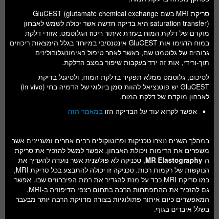
סריקת MRI בשם GluCEST (glutamate chemical exchange
saturation transfer) היא בדיקה חדשה אשר יכולה לשמש לאבחון
מוקדם של דלקת המוח בעזרת איתור ריכוז הגלוטמט. אזורי דלקת
במוח הדגימו אות GluCEST אינטנסיבי במיוחד בגלל הימצאות ריכוזים
גבוהים של גלוטמט שם, כאשר לאחר טיפול באימונוגלובולינים
תוך-ורידי, אות זה ירד בעקבות שיפור במצב הדלקת.
לסיכום, גלוטמט ממלא תפקיד בדלקת המוח, ולסיגנל בדיקת
GluCEST יש פוטנציאל להוות סמן ביולוגי של הדמיה בחי (in vivo)
לאבחון מוקדם של דלקת המוח.
אפשר לקרוא עוד על הבדיקה הזו
במאמר הזה
במהלך השנים נוצרו טכניקות ופרוטוקולים רבים אחרים ומעניינים אשר
משפרים את הדימות ויכולת האבחון. אפשר למשל להזכיר את סריקת
ה-
MR Elastography
, טכניקה לא פולשנית אשר נועדה להעריך את
הנוקשות של רקמות רכות. טכניקה זו יכולה להתבצע בכל סריקת MRI,
כמו סריקת MRI כבד על מנת להגדיר את רמת הפיברוזיס שבו. אפשר
גם להזכיר את ההתפתחות הרבה בתחום רצפי הדיפוזיה ב-MRI,
המאפשרים כיום איתור פתולוגיות בצורה מדויקת הרבה יותר מבעבר
בשלל איברים בגוף.