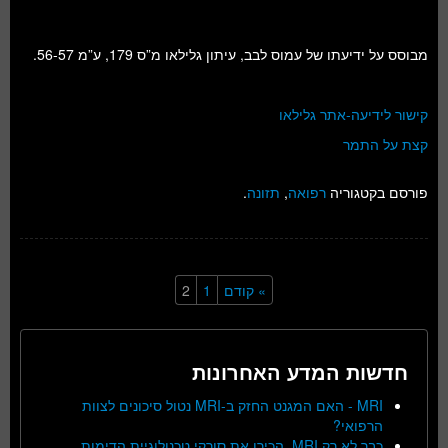
מבוסס על ידיעתו של עמוס לבב, עיתון גלילאו מ”ס 179, ע”מ 56-57.
קישור לידיעה-אתר גלילאו
קצת על התמר
פורסם בקטגוריה
רפואה
,
תזונה
.
» קודם
1
2
חדשות המדע האחרונות
MRI - האם המגנט החזק ב-MRI נטול סיכונים לצוות
הרפואי?
כבר לא רק MRI, הכירו את סורקי טכנולוגיית הדימות