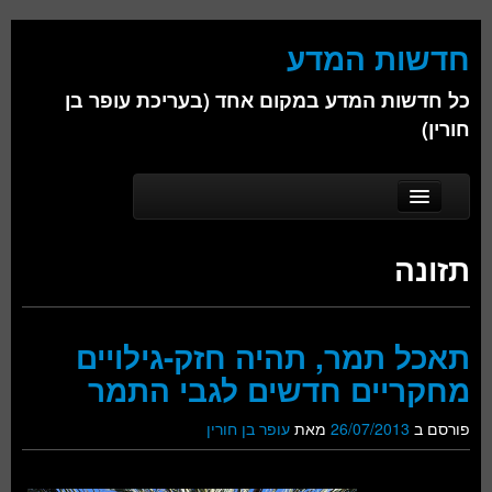
חדשות המדע
כל חדשות המדע במקום אחד (בעריכת עופר בן
חורין)
Skip to secondary content
Skip to primary content
Main menu
דף הבית
תזונה
אודות
ביולוגיה
תאכל תמר, תהיה חזק-גילויים
כימיה
מחקריים חדשים לגבי התמר
פיזיקה
פורסם ב
26/07/2013
מאת
עופר בן חורין
חברה