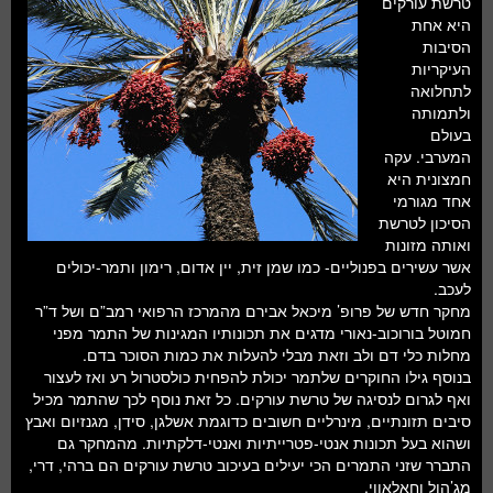
טרשת עורקים
חלל ומדעי כדור הארץ
היא אחת
הסיבות
עתידנות
העיקריות
לתחלואה
סקירות ספרים
ולתמותה
בעולם
טעימות מדע
המערבי. עקה
חמצונית היא
אחד מגורמי
הסיכון לטרשת
ואותה מזונות
אשר עשירים בפנוליים- כמו שמן זית, יין אדום, רימון ותמר-יכולים
לעכב.
מחקר חדש של פרופ’ מיכאל אבירם מהמרכז הרפואי רמב”ם ושל ד”ר
חמוטל בורוכוב-נאורי מדגים את תכונותיו המגינות של התמר מפני
מחלות כלי דם ולב וזאת מבלי להעלות את כמות הסוכר בדם.
בנוסף גילו החוקרים שלתמר יכולת להפחית כולסטרול רע ואז לעצור
ואף לגרום לנסיגה של טרשת עורקים. כל זאת נוסף לכך שהתמר מכיל
סיבים תזונתיים, מינרליים חשובים כדוגמת אשלגן, סידן, מגנזיום ואבץ
ושהוא בעל תכונות אנטי-פטרייתיות ואנטי-דלקתיות. מהמחקר גם
התברר שזני התמרים הכי יעילים בעיכוב טרשת עורקים הם ברהי, דרי,
מג’הול וחאלאווי.