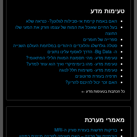
טעימות מדע
האם באמת קיימת אי-סבילות לגלוטן?- כנראה שלא
בעל החיים שאוכל את המוח של עצמו וזורק את המעי שלו
החוצה
ספרייה של חומרים
סטלה גולדשלג והלוכדים היהודים במלחמת העולם השנייה
ה- Big Data- הדרך לאסוף עלינו נתונים
טעימת מדע- מהי תסמונת המוות הלילי הפתאומי?
טעימת מדע- מהו ביומימיקרי ואיך הוא עוזר למדע?
טעימת מדע- משימות חלל לנוגה
תרפיה בעזרת פרוטונים
האם זכר יכול להיכנס להריון?
כל הכתבות בטעימות מדע ←
מאמרי מערכת
בדיקות חדשות בעזרת סורק ה-MRI
הורמזיס של קרינה – האם חשיפה לקרינה מייננת במינון