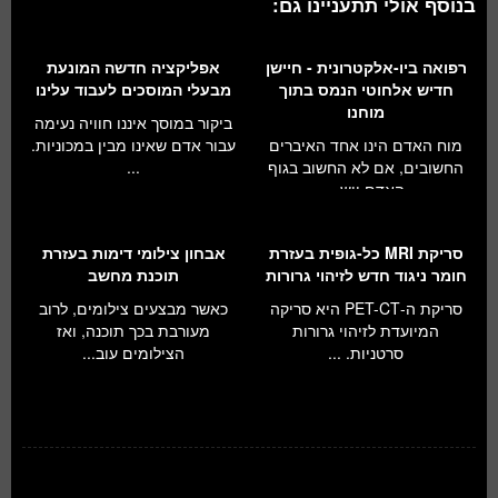
בנוסף אולי תתעניינו גם:
רפואה ביו-אלקטרונית - חיישן
אפליקציה חדשה המונעת
חדיש אלחוטי הנמס בתוך
מבעלי המוסכים לעבוד עלינו
מוחנו
ביקור במוסך איננו חוויה נעימה
מוח האדם הינו אחד האיברים
עבור אדם שאינו מבין במכוניות.
החשובים, אם לא החשוב בגוף
...
האדם ויש...
סריקת MRI כל-גופית בעזרת
אבחון צילומי דימות בעזרת
חומר ניגוד חדש לזיהוי גרורות
תוכנת מחשב
סריקת ה-PET-CT היא סריקה
כאשר מבצעים צילומים, לרוב
המיועדת לזיהוי גרורות
מעורבת בכך תוכנה, ואז
סרטניות. ...
הצילומים עוב...