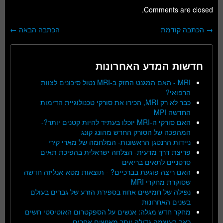
Comments are closed.
→
הכתבה קודמת
הכתבה הבאה
←
ניווט בפוסטים
חדשות המדע האחרונות
MRI - האם המגנט החזק ב-MRI נטול סיכונים לצוות
הרפואי?
כבר לא רק MRI, הכירו את סורקי טכנולוגיית הדימות
החדשה MPI
האם סורקי ה-MRI יוכלו בעתיד להיות קטנים יותר?-
המהפכה של הסורק החדש מהונג קונג
ניידות הרנטגן הראשונות- המלחמה של מארי קירי
פריצת דרך מדעית- הצלחה ישראלית בהפיכת תאים
סרטניים לתאים בריאים
האם ריצה פוגעת בברכיים? - תוצאות מטא-אנליזה חדשה
שסוקרת מחקרי MRI
נפילה של חמישים אחוז בספירת הזרע של גברים בעולם
בשנים האחרונות
מחקר חדש מגלה: אנשים על הספקטרום האוטיסטי חשים
כאב בעוצמה גדולה יותר מאנשים אחרים