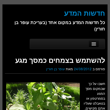
חדשות המדע
כל חדשות המדע במקום אחד (בעריכת עופר בן
חורין)
Skip to secondary content
Skip to primary content
Main menu
דף הבית
להשתמש בצמחים כמסך מגע
אודות
פורסם ב
24/08/2012
מאת
עופר בן חורין
ביולוגיה
כימיה
חשבו על כך
שבמקום מסך
פיזיקה
המגע
בסמרטפון או
חברה
בטאבלט שעליו
אתם מקישים,