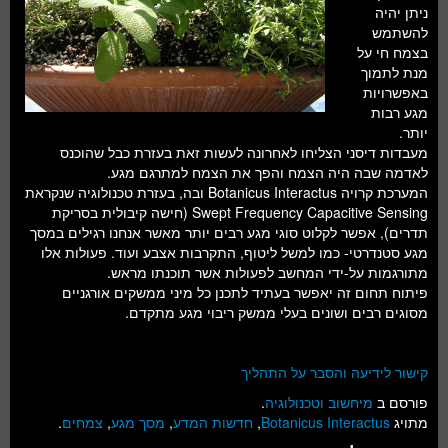
חלל ומדעי כדור הארץ
ניתן יהיה
להשתמש
עתידנות
בצמח חי על
מנת לתמוך
סקירות ספרים
באפשרויות
מגע רבות
טעימות מדע
יותר.
מעבדות דיסני הצליחו לאחרונה לעשות זאת בעזרת כבל שהוכנס
לאדמה שבה היה הצמח והפך את הצמח למתרגם מגע.
המערכת קרויה Botanicus Interactus ובה, בעזרת טכנולוגיה שנקראת
Swept Frequency Capacitive Sensing (חישה קיבולית בסריקת
תדרים), אפשר לקלוט סוגי מגע רבים יותר מאשר אנחנו רגילים במסך
מגע סטנדרטי- כמו למשל ליטוף, התקרבות אצבע ועוד. פעולות אלו
מתורגמות על-ידי המחשב לפעולות אשר תוכנתו מראש.
פיתוח תחום זה יאפשר בעתיד לתכנן כל מיני ממשקים אורגניים
מסוגים רבים ושונים בעלי ממשק ריבוי מגע מתקדם.
קישור לידיעה והסבר על התהליך
פורסם ב
מיחשוב וטכנולוגיה
.
מתויג
Botanicus Interactus
,
חדשות המדע
,
מסך מגע
,
צמחים
.