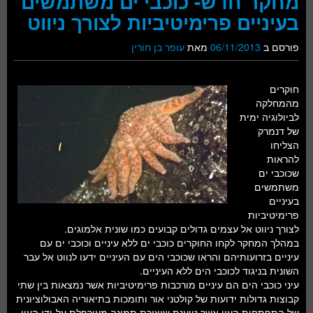
מחקר חדש- כוכבי ים משתמשים
בעיניים פרימיטיביות לצורך ניווט
פורסם ב
06/11/2013
מאת
עופר בן חורין
חוקרים
מהמחלקה
לביולוגיה ימית
של דנמרק
הצליחו
להראות
שכוכבי ים
משתמשים
בעיניים
פרימיטיביות
לצורך ניווט אל עצמים גדולים קבועים כמו שונית אלמוגים.
במהלך המחקר לקחו החוקרים כוכבי ים ללא עיניים וכוכבי ים עם
עיניים בזרועותיהם והראו שכוכבי הים עם העיניים ידעו לנווט אל עבר
השונית בניגוד לכוכבי הים ללא העיניים.
עיני כוכבי הים הם עיניים מורכבות פרימיטיביות אשר נמצאות בין שתי
קבוצות גדולות ידועות של קולטני אור ותומכות בתיאוריה האבולוציונית
של התפתחות העין אשר טוענת שיצירת תמונה מעורפלת על-ידי העין