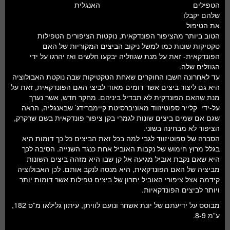
האנגלית
הטפילים
שלהם יקבלו
את הטיפול
הטוב ביותר מהציפור הפונדקאית, נוקטות הציפורים הטפילות
טקטיקות שונות כמו למשל ניקוב הביצים המקוריות של האם
הפונדקאית- זאת על מנת שגוזליה יבקעו חלשים ואז יהרגו על ידי
הגוזלים שלה.
עד לאחרונה חשבו החוקרים שאחת הטקטיקות שבה נוקטת האבולוציה
היא גם ליצור ביצים אשר דומים מאוד לביצי האם הפונדקאית, זאת על
מנת שהאם הפונדקית לא תבדיל ביניהם. מחקר חדש, אשר נערך
על-ידי קלייר ספוטיזווד מאוניברסיטת קיימברידג’ שבאנגליה, הראה
שגם אם שמים ביצים שונות לגמרי בקן ציפור פונדקאית בשם שרקרק,
הציפור לא מבחינה בשוני.
הסברה של ספוטיזווד לגבי למה בכל זאת הביצים כל כך דומות היא
בגלל מרוץ חימוש של נקבות האוביל אחת כנגד השנייה. הסיבה לכך
היא שאם נקבת אוביל מגיעה אל קן שבו היא מזהה ביצים השונות
מביציה של האם הפונדקאית, היא מנסה לנקב אותם. לכן האבולוציה
קידמה אצל ציפורי האוביל יתרון של ביצים טפילות אשר דומות יותר
ויותר לביצים הפונדקאיות.
מבוסס על ידיעתם של יונת אשחר ונועם לוויתן, עיתון גלילאו מ”ס 182,
ע”מ 8-9.