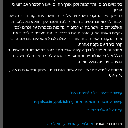
בסיכויים רבים יותר למות ולכן אורך החיים אינו ההסבר האבולוציוני
הנכון.
בהמשך גילו החוקרים שסיכויה של נקבה, אשר היתה קודם בת-זוג של
נקבה, למצוא זכר בסיבוב הבא, גדלו. ההסבר לכך הוא שבאוכלוסיית
האלבטרוסים, אשר בה יש לנקבות עדיפות מספרית על זכרים (כפי
שקיים באותו האי), הזכרים הם הבררניים והם מעדיפים לבחור את
אותן הנקבות אשר הוכיחו פוריות ויכולת לגדל צאצאים- גם אם הדבר
קרה ביחד עם נקבה אחרת.
מחקר זה מעיד על דרך עקיפה אשר מסבירה ריבוי של זוגות חד-מיניים
בגלל אילוצי אוכלוסייה ומאתגר את המדע לגבי הסיבות לתופעה זו
במינים אחרים, כולל האדם.
מבוסס על ידיעתם של יונת אשחר ונעם לויתן, עיתון גלילאו מ”ס 185,
ע”מ 8-9.
קישור לידיעה- בלוג “תיבת נעם”
קישור לתמצית המאמר-אתר royalsocietypublishing
קצת על האלבטרוסים
פורסם בקטגוריה
אבולוציה
,
גנטיקה
,
זואולוגיה
.