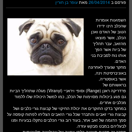
פורסם ב
26/04/2014
מאת
עופר בן חורין
השמועות אומרות
שהכלב הינו ידידו
הטוב של האדם ואכן
הכלב, אשר מוצאו
מהזאב, עבר תהליך
של ביות אשר הפך
אותו נוח לסביבת בני
האדם.
מחקר שנערך לאחרונה
באוניברסיטת וינה,
אשר באוסטריה,
בראשותם של
פרדריקה ראנן (Range) וסופי ויראניי (Viranyi) מגלה שתהליך הביות
גם פגע ביכולות מסוימות של הכלב, כמו למשל היכולת שלו ללמוד
מכלבים אחרים.
במחקר בדקו החוקרים את יכולת החיקוי של קבוצת גורי כלבים ושל
קבוצת גורי זאבים והתברר שכל גורי הזאבים הצליחו לפתוח קופסה על
סמך הדגמה של זאב אחר, בעוד רוב גורי הכלבים נתקלו בבעיות ופנו
לבעליהם במבט מבקש עזרה.
מחקר זה מדגים תוצאה בלתי צפויה של אבולוציה מלאכותית,