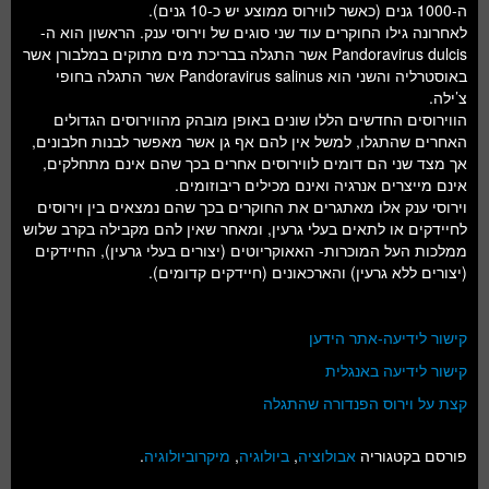
ה-1000 גנים (כאשר לווירוס ממוצע יש כ-10 גנים).
לאחרונה גילו החוקרים עוד שני סוגים של וירוסי ענק. הראשון הוא ה-
Pandoravirus dulcis אשר התגלה בבריכת מים מתוקים במלבורן אשר
באוסטרליה והשני הוא Pandoravirus salinus אשר התגלה בחופי
צ’ילה.
הווירוסים החדשים הללו שונים באופן מובהק מהווירוסים הגדולים
האחרים שהתגלו, למשל אין להם אף גן אשר מאפשר לבנות חלבונים,
אך מצד שני הם דומים לווירוסים אחרים בכך שהם אינם מתחלקים,
אינם מייצרים אנרגיה ואינם מכילים ריבוזומים.
וירוסי ענק אלו מאתגרים את החוקרים בכך שהם נמצאים בין וירוסים
לחיידקים או לתאים בעלי גרעין, ומאחר שאין להם מקבילה בקרב שלוש
ממלכות העל המוכרות- האאוקריוטים (יצורים בעלי גרעין), החיידקים
(יצורים ללא גרעין) והארכאונים (חיידקים קדומים).
קישור לידיעה-אתר הידען
קישור לידיעה באנגלית
קצת על וירוס הפנדורה שהתגלה
פורסם בקטגוריה
אבולוציה
,
ביולוגיה
,
מיקרוביולוגיה
.