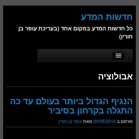
חדשות המדע
כל חדשות המדע במקום אחד (בעריכת עופר בן
חורין)
Skip to secondary content
Skip to primary content
Main menu
דף הבית
אבולוציה
אודות
ביולוגיה
הנגיף הגדול ביותר בעולם עד כה
כימיה
התגלה בקרחון בסיביר
פיזיקה
פורסם ב
20/05/2014
מאת
עופר בן חורין
חברה