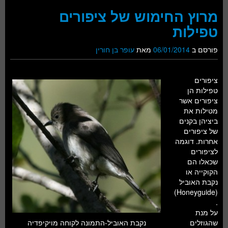
מרוץ החימוש של ציפורים
טפילות
פורסם ב
06/01/2014
מאת
עופר בן חורין
ציפורים
טפילות הן
ציפורים אשר
מטילות את
ביציהן בקנים
של ציפורים
אחרות. דוגמה
לציפורים
שכאלו הם
הקוקייה או
נקבת האוביל
(Honeyguide)
.
על מנת
נקבת האוביל-התמונה לקוחה מויקיפדיה
שהגוזלים