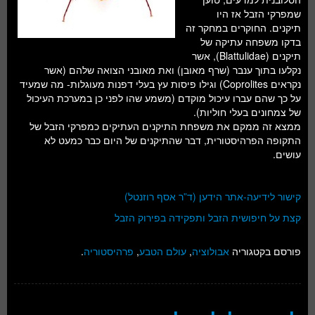
שמפרקי הזבל אז היו
תיקנים. החוקרים במחקר זה
בדקו משפחה עתיקה של
תיקנים (Blattulidae), אשר
נקלעו בתוך ענבר (שרף מאובן) ואת מאובני הצואה שלהם (אשר
נקראים Coprolites) וגילו פיסות עץ בעלי דפנות מעוגלות- מה שמעיד
על כך שהם עברו עיכול מוקדם (משמע שהו לפני כן במערכת העיכול
של צמחונים בעלי חוליות).
ממצא זה ממקם את משפחת התיקנים העתיקים כמפרקי הזבל של
התקופה הפרהיסטורית, דבר שהתיקנים של היום כבר כמעט לא
עושים.
קישור לידיעה-אתר הידען (ד”ר אסף רוזנטל)
קצת על חיפושית הזבל ותפקידה בפירוק הזבל
פורסם בקטגוריה
אבולוציה
,
עולם הטבע
,
פרהיסטוריה
.