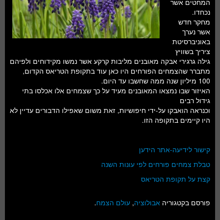
המחטים אשר
נכחדו.
מחקר חדש
אשר נערך
באוניברסיטת
ציריך בשוויץ
גילה גרגירי אבקה מאובנים מליבות קרקע אשר נמשו מקידוחים ולפיהם
מתברר שהצמחים הפורחים היו כאן עוד בתקופת הטריאס הקדום,
100 מיליון שנה ממה שחשבו עד היום.
האיזור שבו נמצאו המאובנים מעיד על כך שצמחים אלו אכלסו בתי
גידול רבים
וכנראה הואבקו על-ידי חיפושיות, זאת משום שאפילו הדבורים עדיין לא
היו קיימים בתקופה הזו.
קישור לידיעה-אתר הידען
טבלת צמחים פורחים לפי עונות השנה
קצת על תקופת הטריאס
פורסם בקטגוריה
אבולוציה
,
עולם הצמח
.