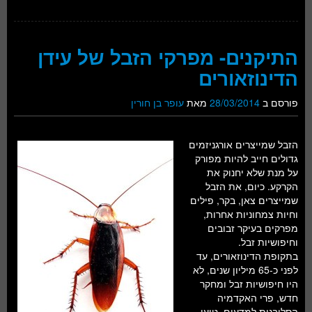
התיקנים- מפרקי הזבל של עידן
הדינוזאורים
פורסם ב
28/03/2014
מאת
עופר בן חורין
הזבל שמייצרים אורגניזמים
גדולים חייב להיות מפורק
על מנת שלא יחנוק את
הקרקע. כיום, את הזבל
שמייצרים צאן, בקר, פילים
וחיות צמחוניות אחרות,
מפרקים בעיקר זבובים
וחיפושיות זבל.
בתקופת הדינוזאורים, עד
לפני כ-65 מיליון שנים, לא
היו חיפושיות זבל ומחקר
חדש, פרי האקדמיה
הסלובנית למדעים, טוען