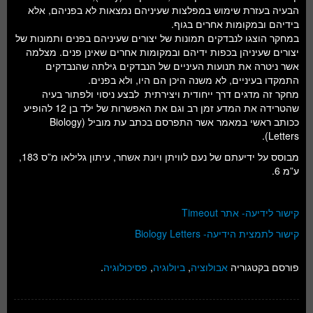
הבעיה בעזרת שימוש במפלצות שעיניהם נמצאות לא בפניהם, אלא
בידיהם ובמקומות אחרים בגוף.
במחקר הוצגו לנבדקים תמונות של יצורים שעיניהם בפנים ותמונות של
יצורים שעיניהן בכפות ידיהם ובמקומות אחרים שאינן פנים. מצלמה
אשר ניטרה את תנועות העיניים של הנבדקים גילתה שהנבדקים
התמקדו בעיניים, לא משנה היכן הם היו, ולא בפנים.
מחקר זה מדגים דרך ייחודית ויצירתית לבצע ניסוי ולפתור בעיה
שהטרידה את המדע זמן רב וגם את האפשרות של ילד בן 12 להופיע
ככותב ראשי במאמר אשר התפרסם בכתב עת מוביל (Biology
Letters).
מבוסס על ידיעתם של נעם לוויתן ויונת אשחר, עיתון גלילאו מ”ס 183,
ע”מ 6.
קישור לידיעה- אתר Timeout
קישור לתמצית הידיעה- Biology Letters
פורסם בקטגוריה
אבולוציה
,
ביולוגיה
,
פסיכולוגיה
.