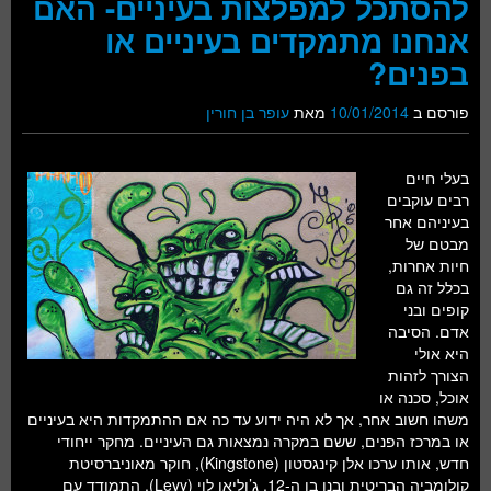
להסתכל למפלצות בעיניים- האם
אנחנו מתמקדים בעיניים או
בפנים?
פורסם ב
10/01/2014
מאת
עופר בן חורין
בעלי חיים
רבים עוקבים
בעיניהם אחר
מבטם של
חיות אחרות,
בכלל זה גם
קופים ובני
אדם. הסיבה
היא אולי
הצורך לזהות
אוכל, סכנה או
משהו חשוב אחר, אך לא היה ידוע עד כה אם ההתמקדות היא בעיניים
או במרכז הפנים, ששם במקרה נמצאות גם העיניים. מחקר ייחודי
חדש, אותו ערכו אלן קינגסטון (Kingstone), חוקר מאוניברסיטת
קולומביה הבריטית ובנו בן ה-12, ג’וליאן לוי (Levy), התמודד עם