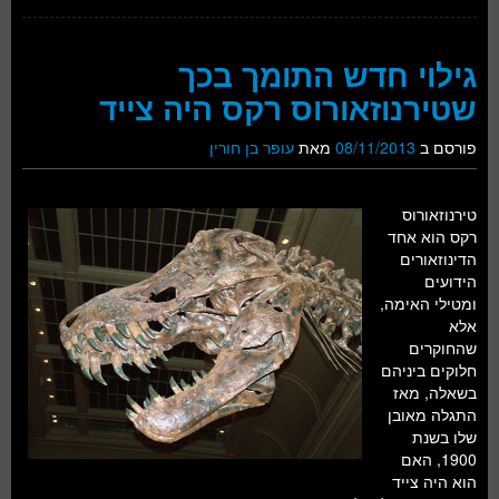
גילוי חדש התומך בכך
שטירנוזאורוס רקס היה צייד
פורסם ב
08/11/2013
מאת
עופר בן חורין
טירנוזאורוס
רקס הוא אחד
הדינוזאורים
הידועים
ומטילי האימה,
אלא
שהחוקרים
חלוקים ביניהם
בשאלה, מאז
התגלה מאובן
שלו בשנת
1900, האם
הוא היה צייד