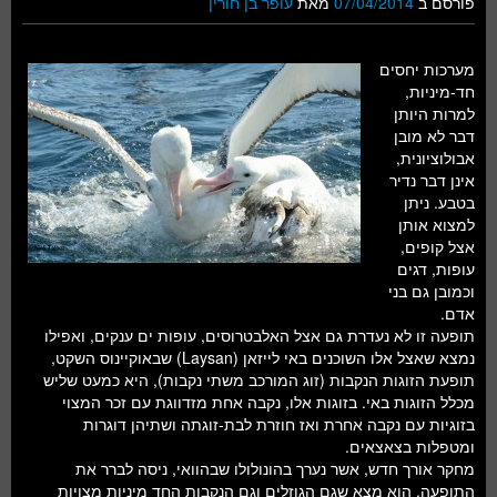
פורסם ב
07/04/2014
מאת
עופר בן חורין
מערכות יחסים
חד-מיניות,
למרות היותן
דבר לא מובן
אבולוציונית,
אינן דבר נדיר
בטבע. ניתן
למצוא אותן
אצל קופים,
עופות, דגים
וכמובן גם בני
אדם.
תופעה זו לא נעדרת גם אצל האלבטרוסים, עופות ים ענקים, ואפילו
נמצא שאצל אלו השוכנים באי לייזאן (Laysan) שבאוקיינוס השקט,
תופעת הזוגות הנקבות (זוג המורכב משתי נקבות), היא כמעט שליש
מכלל הזוגות באי. בזוגות אלו, נקבה אחת מזדווגת עם זכר המצוי
בזוגיות עם נקבה אחרת ואז חוזרת לבת-זוגתה ושתיהן דוגרות
ומטפלות בצאצאים.
מחקר אורך חדש, אשר נערך בהונולולו שבהוואי, ניסה לברר את
התופעה. הוא מצא שגם הגוזלים וגם הנקבות החד מיניות מצויות