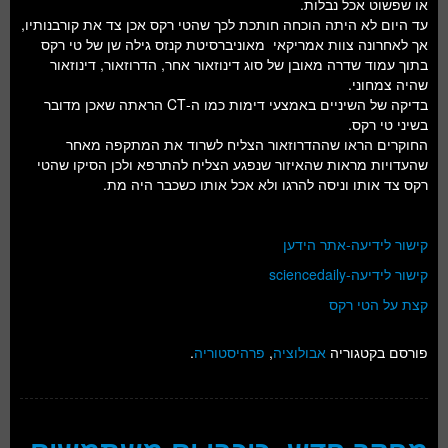
או שפשוט אכל נבלות.
עד היום לא היתה הוכחה חותכת לכך שהטי רקס אכן צד את קורבנותיו,
אך לאחרונה צוות אמריקאי מאוניברסיטת קנזס גילה שן של טי רקס
בתוך עמוד שדרה מאובן של סוג דינוזאור אחר, הדרוזאור, דינוזאור
שהיה צמחוני.
בדיקה של השיניים באמצעי דימות כמו ה-CT הראתה שאכן מדובר
בשיני טי רקס.
החוקרים הראו שההדרוזאור הצליח לשרוד את המתקפה מאחר
שהעדויות מראות שהאיזור שנפגע הצליח להתרפא ולכן הסיקו שהטי
רקס צד אותו וניסה להרגו ולא אכל אותו כשכבר היה מת.
קישור לידיעה-אתר הידען
קישור לידיעה-sciencedaily
קצת על הטי רקס
פורסם בקטגוריה
אבולוציה
,
פרהיסטוריה
.