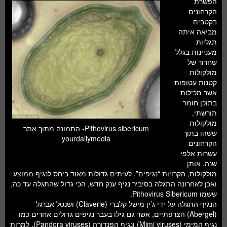
הפשרת
חלל ומדעי כדור הארץ
הקרחונים
בקטבים
עתידנות
מביאה איתה
תגליות
סקירות ספרים
מעניינות בגלל
שחרור של
טעימות מדע
מולקולות
קטנות עטופות
אשר מכילות
בתוכן חומר
תורשתי,
מולקולות
Pithovirus sibericum- התמונה מתוך אתר
ששהו בתוך
yourdailymedia
הקרחונים
עשרות אלפי
שנה. אותן
מולקולות, הקרויות “נגיפים”, לעיתים גדולות מאוד ביחס לנגיף ממוצע
ואכן לאחרונה התגלה בסיביר נגיף ענק חדש, הכי גדול שהתגלה עד כה,
ששמו Pithovirus Sibericum.
הנגיף התגלה על-ידי ג’ין מישל קלברי (Claverie) ושנטל אברגל
(Abergel) הצרפתיים, אשר גם גילו בעבר נגיפים גדולים אחרים כמו
נגיף המימי (Mimi viruses) ונגיף הפנדורה (Pandora viruses). למרות