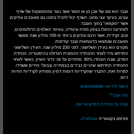
ענבר הוא סוג של אבן חן או חומר אשר נוצר מהתמצקות של שרף
עצים, בעיקר עצי מחט. השרף יכול להכיל בתוכו גם מאובנים עתיקים
אשר “הוקפאו” בתוך הענבר.
לאחרונה התגלו בצפון מזרח איטליה, באיזור האלפים הדולומיטים,
זבוב וקרדית, אשר הינם עתיקים ביותר מ-100 מיליון שנה מאשר
מאובנים שנמצאו בדוגמאות ענבר קודמות.
מקורם הוא בעידן השלישוני, לפני 230 מיליון שנה. העידן השלישוני
התרחש מיד לאחר ההכחדה ההמונית הגדולה בהיסטוריה, הכחדת
הפרם, שבה הוכחדו 90% מהחיים על פני כדור הארץ, כאשר לאחר
ההכחדה התרחשו שינויים כבירים בצמחייה ובבעלי החיים ששרדו.
למרות זאת, התברר שהקרדיות דומות דמיון מפתיע לקרדיות החיות
כיום.
קישור לידיעה-sciencedaily
מהו ענבר?
קצת על הכחדת הפרם-טריאס
פורסם בקטגוריה
אבולוציה
.