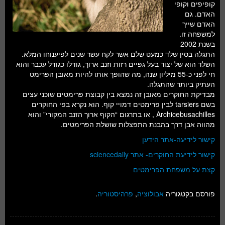
קופיפים וקופי
האדם. גם
האדם שייך
למשפחה זו.
בשנת 2002
התגלה בסין שלד כמעט שלם אשר לקח עשר שנים לפיענוחו המלא.
השלד הוא של יצור בעל גפיים רזות וזנב ארוך, גודלו כגודל עכבר והוא
חי לפני כ-55 מיליון שנה, מה שהופך אותו להיות מאובן הפרימט
העתיק ביותר שהתגלה.
מבדיקת החוקרים מאובן זה נמצא בין קבוצת פרימטים שוכני עצים
בשם tarsiers לבין פרימטים דמויי קוף. הוא נקרא בפי החוקרים
Archicebusachilles , או בתרגום “הקוף ארוך הזנב המקורי” והוא
מהווה אבן דרך בהבנת התפצלות שושלת הפרימטים.
קישור לידיעה-אתר הידען
קישור לידיעת החוקרים- אתר sciencedaily
קצת על משפחת הפרימטים
פורסם בקטגוריה
אבולוציה
,
פרהיסטוריה
.