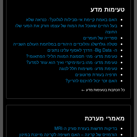
טעימות מדע
האם באמת קיימת אי-סבילות לגלוטן?- כנראה שלא
בעל החיים שאוכל את המוח של עצמו וזורק את המעי שלו
החוצה
ספרייה של חומרים
סטלה גולדשלג והלוכדים היהודים במלחמת העולם השנייה
ה- Big Data- הדרך לאסוף עלינו נתונים
טעימת מדע- מהי תסמונת המוות הלילי הפתאומי?
טעימת מדע- מהו ביומימיקרי ואיך הוא עוזר למדע?
טעימת מדע- משימות חלל לנוגה
תרפיה בעזרת פרוטונים
האם זכר יכול להיכנס להריון?
כל הכתבות בטעימות מדע ←
מאמרי מערכת
בדיקות חדשות בעזרת סורק ה-MRI
הורמזיס של קרינה – האם חשיפה לקרינה מייננת במינון