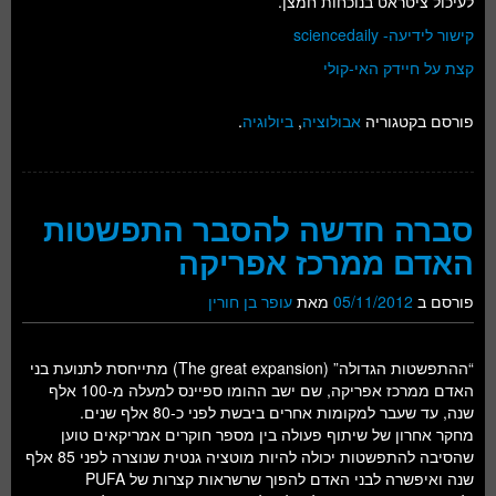
לעיכול ציטראט בנוכחות חמצן.
קישור לידיעה- sciencedaily
קצת על חיידק האי-קולי
פורסם בקטגוריה
אבולוציה
,
ביולוגיה
.
סברה חדשה להסבר התפשטות
האדם ממרכז אפריקה
פורסם ב
05/11/2012
מאת
עופר בן חורין
“ההתפשטות הגדולה” (The great expansion) מתייחסת לתנועת בני
האדם ממרכז אפריקה, שם ישב ההומו ספיינס למעלה מ-100 אלף
שנה, עד שעבר למקומות אחרים ביבשת לפני כ-80 אלף שנים.
מחקר אחרון של שיתוף פעולה בין מספר חוקרים אמריקאים טוען
שהסיבה להתפשטות יכולה להיות מוטציה גנטית שנוצרה לפני 85 אלף
שנה ואיפשרה לבני האדם להפוך שרשראות קצרות של PUFA