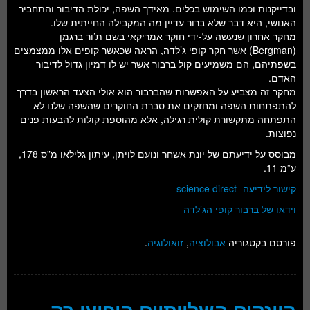
ובדייקנות וכמו השימוש בכלים. מאידך השפה, יכולת הדיבור והתחביר
האנושי, היא דבר שלא ברור עדיין מה המקבילה החייתית שלו.
מחקר אחרון שנעשה על-ידי חוקר אמריקאי בשם ת’ור ברגמן
(Bergman) אשר חקר קופי ג’לדה, הראה שכאשר קופים אלו ממצמצים
בשפתיהם, הם משמיעים קול ברבור אשר יש לו דמיון גדול לדיבור
האדם.
מחקר זה מצביע על האפשרות שהברבור הוא אולי הצעד הראשון בדרך
להתפתחות השפה ומחזקים את סברת החוקרים שהשפה שלנו לא
התפתחה מתקשורת קולית רגילה, אלא מהוספת קולות להבעות פנים
נפוצות.
מבוסס על ידיעתם של יונת אשחר ונועם לויתן, עיתון גלילאו מ”ס 178,
ע”מ 11.
קישור לידיעה- science direct
וידאו של ברבור קופי הג’לדה
פורסם בקטגוריה
אבולוציה
,
זואולוגיה
.
היונקים השלייתיים הופיעו רק