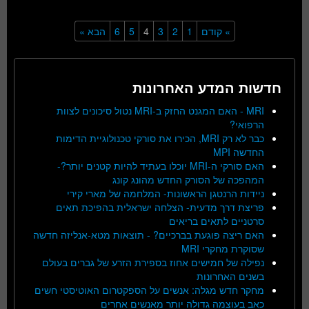
» קודם
1
2
3
4
5
6
הבא »
חדשות המדע האחרונות
MRI - האם המגנט החזק ב-MRI נטול סיכונים לצוות
הרפואי?
כבר לא רק MRI, הכירו את סורקי טכנולוגיית הדימות
החדשה MPI
האם סורקי ה-MRI יוכלו בעתיד להיות קטנים יותר?-
המהפכה של הסורק החדש מהונג קונג
ניידות הרנטגן הראשונות- המלחמה של מארי קירי
פריצת דרך מדעית- הצלחה ישראלית בהפיכת תאים
סרטניים לתאים בריאים
האם ריצה פוגעת בברכיים? - תוצאות מטא-אנליזה חדשה
שסוקרת מחקרי MRI
נפילה של חמישים אחוז בספירת הזרע של גברים בעולם
בשנים האחרונות
מחקר חדש מגלה: אנשים על הספקטרום האוטיסטי חשים
כאב בעוצמה גדולה יותר מאנשים אחרים