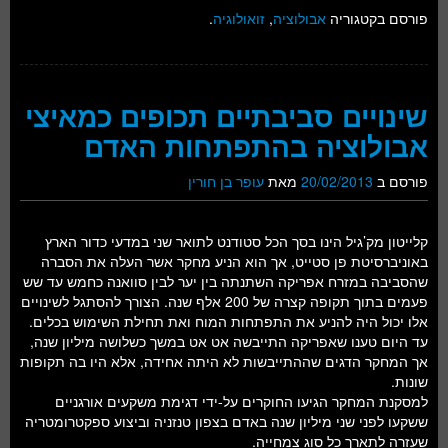
פורסם בקטגוריה
אבולוציה
,
זואולוגיה
.
שינויים סביבתיים תכופים כמאיצי
אבולוציה בהתפתחות האדם
פורסם ב
20/02/2013
מאת
עופר בן חורין
קלייטון מק’גיל הינו בסך הכל סטודנט לתואר שני במדעי כדור הארץ
באוניברסיטת פן סטייט, אך הוא הניע מחקר אשר העלה את הסברה
שהסביבה במזרח אפריקה השתנתה בין יער לבין סוואנה כחמש עד שש
פעמים בתוך תקופה קצרה של 200 אלף שנה. הצורך להסתגל לשינויים
אלו יכול היה להניע את התפתחות המוח ואת תחילת השימוש בכלים.
עד היום טענו שאפריקה התייבשה אט אט במשך כשלושה מיליון שנה,
אך המחקר הדגים שההתייבשות לא היתה אחידה, אלא היו בה תקופות
שונות.
למסקנת המחקר הגיעו החוקרים על-ידי דגימת משקעים אורגניים
ששקעו לפני שני מיליון שנה באדם בצפון טנזניה וביצוע ספקטרומטריה
שעזרה לתארך כל סוג צמחייה.