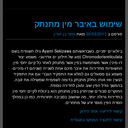
שימוש באיבר מין מתנתק
פורסם ב
30/03/2013
מאת
עופר בן חורין
ביולוגיים יפניים, כשבראשותם Ayami Sekizawa גילו חשופית בשם
Chromodorisreticulata (סוג של חילזון ים אדרוגני- משמע יצור
דו-מיני) אשר משתמשת בפין אשר מתנתק לאחר כל קיום יחסי מין.
החשופיות מחדירות את איבר מינם אחת לשנייה (שניהם דו-מיניים-
משמע גם מסוגלים גם למלא את התפקיד הגברי וגם את התפקיד
הנשי) ואז אותו החלק מתנתק בדומה לשממית שמשילה את זנבה.
בהמשך גודל הפין שוב ומוכן לחדירה נוספת.
החוקרים סבורים שהיתרון בפין מתנתק הוא ביכולת לקיים יחסי מין
בתדירות גדולה יותר, מה שחשוב בסביבה תחרותית. כמו כן במהלך
הסרת הפין מוסר זרע של מתחרים.
קישור לידיעה- אתר הידען
קישור לתקציר המחקר באנגלית