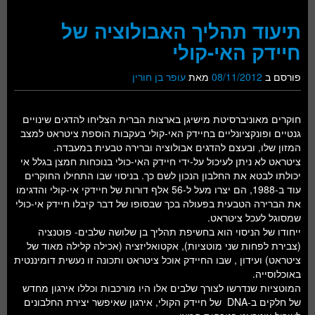
תיעוד תהליך האבולוציה של
חיידק האי-קולי
פורסם ב
08/11/2012
מאת
עופר בן חורין
חוקרים מאוניברסיטת מישיגן בארצות הברית הצליחו להדגים שינויים
גנטיים ופונקציונליים בחיידק האי-קולי בעקבות הוספת ציטראט למצב
המזון שלו, ובעצם להדגים אבולוציה וברירה טבעית במעבדה.
ציטראט לא ניתן לעיכול על-ידי חיידק האי-כולי בנוכחות חמצן בגלל אי
יכולתו לבטא את החלבון הנכון לשם כך. בניסוי שבו התחילו החוקרים
עוד ב-1988, הם יצרו מעל ל-56 אלף דורות של חיידקי אי-קולי והדגימו
את הברירה הטבעית בפעולה בכך שבסופו של דבר קיבלו חיידק אי-כולי
שמסוגל לעכל ציטראט.
ייחודו של הניסוי הוא בחשיפת תהליך בן שלושה שלבים- פוטנציה
(צבירת לפחות שני מוטציות), אקטואליזציה (אכילה קלילה מאוד של
ציטראט) ועידון , שבו החיידק אוכל ציטראט ותכונה זו נעשית דומיננטית
באוכלוסייה.
המוטציות שנדרשו לצורך שלבים אלו היו מורכבות וכללו אירגון מחדש
של חלקים ב-DNA של חיידק הקולי, אירגון שאיפשר יצירת החלבונים