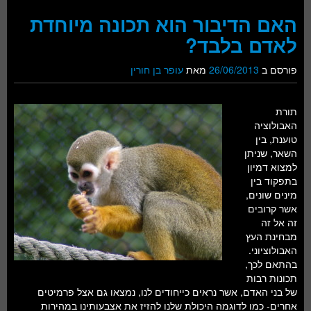
האם הדיבור הוא תכונה מיוחדת
לאדם בלבד?
פורסם ב
26/06/2013
מאת
עופר בן חורין
תורת
האבולוציה
טוענת, בין
השאר, שניתן
למצוא דמיון
בתפקוד בין
מינים שונים,
אשר קרובים
זה אל זה
מבחינת העץ
האבולוציוני.
בהתאם לכך,
תכונות רבות
של בני האדם, אשר נראים כייחודים לנו, נמצאו גם אצל פרמיטים
אחרים- כמו לדוגמה היכולת שלנו להזיז את אצבעותינו במהירות