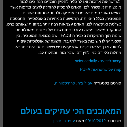
לשרשראות ארוכות ואז להצליח להפיק חומרים הנחוצים למוח.
מוטציה זו איפשרה לבני האדם להפסיק להזדקק לדגים וצדפות אשר
נמצאו בגופי המים של מרכז אפריקה ולנדוד למחוזות אחרים.
המוטציה, בגלל חיוניותה, התפשטה במהירות באוכלוסייה, התבססה
כשלטת ואיפשרה לבני האדם עצמאות רבה יותר במזונות שאותם צרכו.
המחקר המשולב נעשה בעזרת ניתוח גנום של פרטים מאוכלוסיות
שונות תוך התמקדות בצביר ה-FADS , שם נמצאת המוטציה. בין
השאר יש לו חשיבות באשר לתגובתן השונה של אוכלוסיות שונות
לתזונה ולכך שלאפריקנים-אמריקאים יש שיעורים גבוהים יותר של
מחלות כלי דם כמו לחץ דם, שבץ מוחי ומחלות לב.
קישור לידיעה- sciencedaily
קצת על שרשראות PUFA
פורסם בקטגוריה
אבולוציה
,
פרהיסטוריה
.
המאובנים הכי עתיקים בעולם
פורסם ב
09/10/2012
מאת
עופר בן חורין