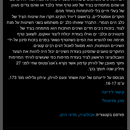
או שהם מתמחים בציד של סוג טרף אחד בלבד או שהם צדים מגוון
של בעלי חיים בלי להתמחות באחד מהם.
חוקרים אוסטרליים, בראשם דיוויד הוקינג חקרו את שיטות הציד של
כלב הים הנמרי. התברר שאותו כלב ים משתמש בשני השיטות על מנת
לצוד. בזכות ניבים חדים ושינים חותכות הוא מתמחה בציד של
פינגווינים וכלבי ים ואילו בעזרת יכולת ליצור וואקום, לשאוב טרף
פנימה ואז להוציא את המים כשהטרף נשאר בפנים בזכות סינון על-ידי
השיניים הטוחנות, הוא מסוגל לאכול דגים רבים קטנים.
החוקרים טוענים שהסינון בעזרת השיניים יכול היה להוות את הצעד
האבולוציוני הראשון לציד בעזרת מזיפות כפי שעושים לוויתי המזיפות
וחקר מאובן של לוויתן קדמון אשר נקרא ג’אנג’וצטוס שחי לפני 27
מיליון שנה תומך בכך.
מבוסס על ידיעתם של יונת אשחר ונעם לוויתן, עיתון גלילאו מס’ 173,
ע”מ 16-17.
קישור לידיעה
מהן מזיפות?
פורסם בקטגוריה
אבולוציה
,
מדעי הים
.