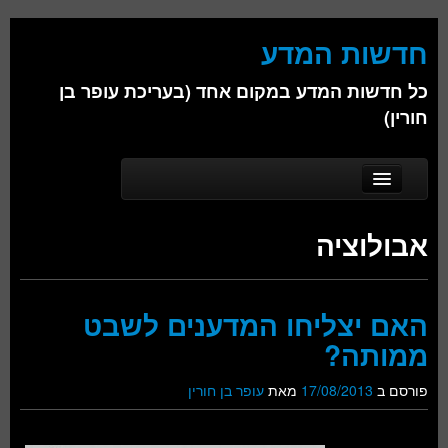
חדשות המדע
כל חדשות המדע במקום אחד (בעריכת עופר בן
חורין)
Skip to secondary content
Skip to primary content
Main menu
דף הבית
אבולוציה
אודות
ביולוגיה
האם יצליחו המדענים לשבט
כימיה
ממותה?
פיזיקה
פורסם ב
17/08/2013
מאת
עופר בן חורין
חברה