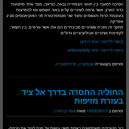
הסיבה למעבר בין תוואי הצמחייה נבעה, כנראה, מצד אחד מתנועת
כדור הארץ, אשר גרמה לשינויים קלים באור השמש ואז להפרעות
בעוצמת הרוח והגשמים ומצד שני מטמפרטורת פני האוקיאנוסים סביב
אפריקה.
מחקר זה מוכיח ששינויים סביבתיים הם אלו אשר גורמים, בין השאר,
לקפיצות ושינויים אבולוציוניים גדולים.
קישור לידיעה- אתר הידען
קישור לידיעה- אתר sciencedaily
פורסם בקטגוריה
אבולוציה
,
פרהיסטוריה
.
החוליה החסרה בדרך אל ציד
בעזרת מזיפות
פורסם ב
18/02/2013
מאת
עופר בן חורין
רוב הטורפים משתמשים באחת משני גישות על מנת לצוד את טרפם-