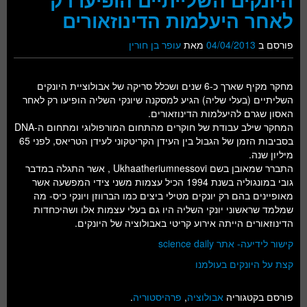
לאחר היעלמות הדינוזאורים
פורסם ב
04/04/2013
מאת
עופר בן חורין
מחקר מקיף שארך כ-6 שנים ושכלל סריקה של אבולוציית היונקים
השליתיים (בעלי שליה) הגיע למסקנה שיונקי השליה הופיעו רק לאחר
האסון שגרם להיעלמות הדינוזאורים.
המחקר שילב עבודת של חוקרים מהתחום המורפולוגי ומתחום ה-DNA
בסביבות הזמן של הגבול בין העידן הקריטקוני לעידן הטריאס, לפני 65
מיליון שנה.
התברר שמאובן בשם Ukhaatheriumnessovi , אשר התגלה במדבר
גובי במונגוליה בשנת 1994 הכיל עצמות משני צידי המפשעה אשר
מאופיינים בהם רק יונקים מטילי ביצים כמו הברווזן ויונקי כיס- מה
שמלמד שראשוני יונקי השליה היו גם בעלי עצמות אלו ושהיכחדות
הדינוזאורים הייתה אירוע קריטי באבולוציה של היונקים.
קישור לידיעה- אתר science daily
קצת על היונקים בעולמנו
פורסם בקטגוריה
אבולוציה
,
פרהיסטוריה
.