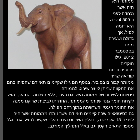
ממותה היא
חלל ומדעי כדור הארץ
חיה אשר
נכחדה לפני
עתידנות
כ-4,500 שנה.
היא דומה
סקירות ספרים
לפיל, אך
גדולה ושעירה
טעימות מדע
ממנו.
בספטמבר
2012 גילו
חוקרים
מרוסיה ודרום
קוריאה שרידי
ממותה קבורים בסיביר. בנוסף הם גילו שקיימים תאי דם שהפיחו בהם
את התקווה שניתן לייצר שיבוט לממותה.
ניסיונות לשיבוט של ממותה נעשו גם בעבר, ללא הצלחה. התהליך הוא
לקיחת חומר גנטי שנותר מהממותה, החדרתו לביצית שרוקנו ממנה
את החומר הגנטי והשרשתה בתוך רחם הפילה.
גם בסיטואציה שבה קיימים תאי דם אשר נותרו מממותה אשר חיה
לפני כ-15 אלף שנה, תהליך השיבוט הינו תהליך שקשה לבצע, גם בגלל
מספר התאים הקטן וגם בגלל התהליך המורכב.