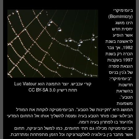
ביומימיקרי
(Biomimicry)
הינו מושג
יחסית חדש
אשר הופיע
לראשונה בשנת
1982, אך צבר
הכרה רק בשנת
1997 בעקבות
הוצאת ספרה
של ג’נין בניוס
“ביומימיקרי:
קורי עכביש. יוצר התמונה הוא Luc Viatour
חדשנות
תחת רישיון CC BY-SA 3.0
בהשראת
הטבע”.
משמעות
המושג היא “חקיינות של הטבע”. הביומימטיקה לוקחת את המודל
הביולוגי שבו פותר הטבע בעיה ומנסה להשליך אותו אל התחום המדעי
ולהיעזר בו לפתרון בעיה דומה.
הביומימטיקה מכילה גם תתי תחומים, כמו למשל הביוניקה, תחום
אשר מחבר בין ביולוגיה לאלקטרוניקה וכל הזמן מתפתחת ומתרחבת.