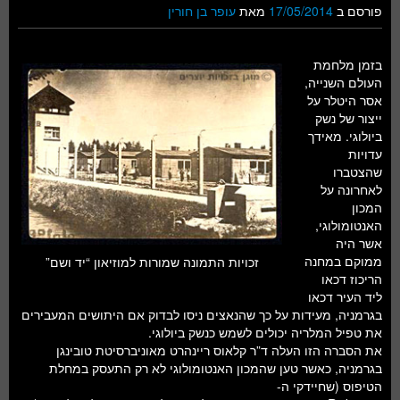
פורסם ב
17/05/2014
מאת
עופר בן חורין
בזמן מלחמת
העולם השנייה,
אסר היטלר על
ייצור של נשק
ביולוגי. מאידך
עדויות
שהצטברו
לאחרונה על
המכון
האנטומולוגי,
אשר היה
ממוקם במחנה
זכויות התמונה שמורות למוזיאון “יד ושם”
הריכוז דכאו
ליד העיר דכאו
בגרמניה, מעידות על כך שהנאצים ניסו לבדוק אם היתושים המעבירים
את טפיל המלריה יכולים לשמש כנשק ביולוגי.
את הסברה הזו העלה ד”ר קלאוס ריינהרט מאוניברסיטת טובינגן
בגרמניה, כאשר טען שהמכון האנטומולוגי לא רק התעסק במחלת
הטיפוס (שחיידקי ה-