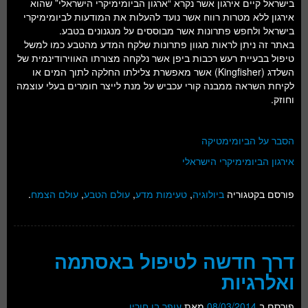
בישראל קיים אירגון אשר נקרא “ארגון הביומימיקרי הישראלי” שהוא
אירגון ללא מטרות רווח אשר נועד להעלות את המודעות לביומימיקרי
בישראל ולחפש פתרונות אשר מבוססים על מנגנונים בטבע.
באתר זה ניתן לראות מגוון פתרונות שלקח המדע מהטבע כמו למשל
טיפול בבעיית רעש רכבות ביפן אשר נלקחה מצורתו האווירודינמית של
השלדג (Kingfisher) אשר מאפשרת צלילתו החלקה לתוך המים או
לקיחת השראה ממבנה קורי עכביש על מנת לייצר חומרים בעלי עוצמה
וחוזק.
הסבר על הביומימטיקה
אירגון הביומימיקרי הישראלי
פורסם בקטגוריה
ביולוגיה
,
טעימות מדע
,
עולם הטבע
,
עולם הצמח
.
דרך חדשה לטיפול באסתמה
ואלרגיות
פורסם ב
08/03/2014
מאת
עופר בן חורין