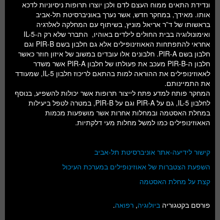
ונדידת התאים ממוח העצם לדם ולכן יוצרו תרופות ניסיוניות לדכא
אותו. מאידך, במחקר חדש, אשר נערך באוניברסיטת תל-אביב
בראשותו של ד”ר אריאל מוניץ, בשיתוף עם המחלקה לאלרגיה
ואימונולוגיה בבית החולים לילדים באוהיו, התברר שלא רק ה-IL-5
אחראי להתפתחות האאוזינופילים אלא גם חלבון בשם PIR-B וגם
חלבון בשם PIR-A. חלבונים אלו עובדים במשוב של איזון חוזר כאשר
חלבון ה-PIR-B מעכב את פעולתו של חלבון PIR-A אשר משדר
לאאוזינופילים את ההוראה למות בהתאם לריכוז חלבון IL-5, שמעודד
את התמיינותם.
המחקר פותח למדע פתח לייצור תרופות אשר יכולות להשפיע, בנוסף
לחלבון IL-5, גם על PIR-A וגם על PIR-B, במטרה לטפל ביעילות
במחלת האסטמה ובמחלות אחרות אשר מושפעות מכמות
האאוזינופילים כמו למשל מחלות מעי דלקתיות.
קישור לידיעה-אתר אוניברסיטת תל-אביב
השפעת הצטברות של אאוזינופילים במערכת העיכול
קצת על מחלת האסטמה
פורסם בקטגוריה
ביולוגיה
,
רפואה
.