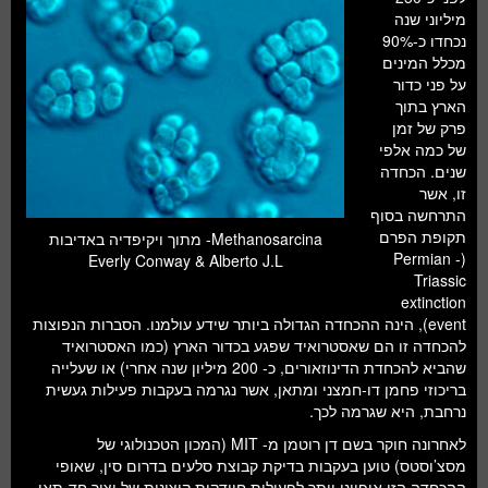
מיליוני שנה
נכחדו כ-90%
מכלל המינים
על פני כדור
הארץ בתוך
פרק של זמן
של כמה אלפי
שנים. הכחדה
זו, אשר
התרחשה בסוף
תקופת הפרם
Methanosarcina- מתוך ויקיפדיה באדיבות
(Permian -
Everly Conway & Alberto J.L
Triassic
extinction
event), הינה ההכחדה הגדולה ביותר שידע עולמנו. הסברות הנפוצות
להכחדה זו הם שאסטרואיד שפגע בכדור הארץ (כמו האסטרואיד
שהביא להכחדת הדינוזאורים, כ- 200 מיליון שנה אחרי) או שעלייה
בריכוזי פחמן דו-חמצני ומתאן, אשר נגרמה בעקבות פעילות געשית
נרחבת, היא שגרמה לכך.
לאחרונה חוקר בשם דן רוטמן מ- MIT (המכון הטכנולוגי של
מסצ’וסטס) טוען בעקבות בדיקת קבוצת סלעים בדרום סין, שאופי
ההכחדה הזו אופייני יותר לפעילות חיידקית קיצונית של יצור חד-תאי