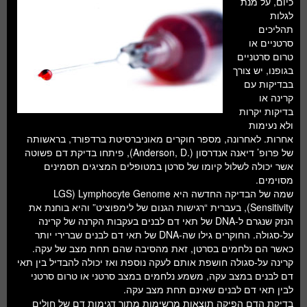
כיום, על מנת
חלל ומדעי כדור הארץ
לגלות
תהליכים
עתידנות
סרטניים או
טרום סרטניים
סקירות ספרים
בגופנו, יש צורך
בבדיקות עם
טעימות מדע
קרינה או
בדיקות יקרות
ולא נעימות
אחרות. לאחרונה, מספר חוקרים מאוניברסיטת ברדפורד, בראשותה
של פרופ’ דיאנה אנדרסון (.Anderson, D), פיתחו בדיקת דם פשוטה
אשר יכולה לשלול קיומו של סרטן במטופלים המציגים תסמינים
מסוימים.
שמה של הבדיקה החדשה היא LGS) Lymphocyte Genome
Sensitivity), בעברית “רגישות הגנום של לימפוציט” והיא בוחנת את
הנזק שנגרם ל-DNA של תאי דם לבנים בעקבות הקרנה של קרינה
על-סגולה. החוקרים גילו שה-DNA של תאי דם לבנים שברירי יותר
כאשר הם נלחמים בסרטן, זאת מהסיבה שהם תחת מצב של עקה.
קרינה על-סגולה חושפת אותם לעקה נוספת ואז יכולה להבדיל בין תאי
דם לבנים במצב עקה, משמע נלחמים במצב סרטני או טרום סרטני
לבין תאי דם לבנים שאינם תחת מצב עקה.
בדיקת הדם הפיקה תוצאות מרשימות מתוך דגימות דם של חולים