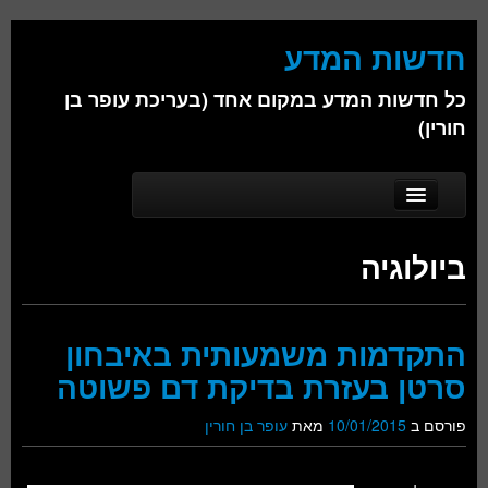
חדשות המדע
כל חדשות המדע במקום אחד (בעריכת עופר בן
חורין)
Skip to secondary content
Skip to primary content
Main menu
דף הבית
ביולוגיה
אודות
ביולוגיה
התקדמות משמעותית באיבחון
כימיה
סרטן בעזרת בדיקת דם פשוטה
פיזיקה
פורסם ב
10/01/2015
מאת
עופר בן חורין
חברה