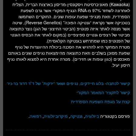
(Kawaoka) מאוניברסיטת ויסקונסין-מדיסון בארצות הברית, הצליח
לאחרונה לשחזר 97% מ-RNA הנגיף המקורי אשר גרם לשפעת
הספרדית, וזאת מנגיפי שפעת עופות שונים. החוקרים השתמשו
בטכניקה אשר נקראת “גנטיקה הפוכה” (Reverse Genetics), שיטה
אשר מנסה לאתר איזה פנוטיפ (הביטוי החיצוני של הגן) נוצר כתוצאה
מביטוי של רצפים גנטיים ספיצפיים (במקום לאתר את הבסיס הגנטי
של הפנוטיפ כמו שמתרחש בגנטיקה הקלאסית).
מטרת המחקר היא להדגיש את הסכנה ביכולת ההיווצרות של נגיף
שפעת מסוכן בשלבים וזאת כתוצאה מהימצאות נגיפים שונים באותם
מאכסנים (כגון עופות או חזירים). מטרה אחרת היא למצוא לאותו נגיף
חיסון יעיל.
קישור לכתבה- בלוג חיידקים, נגיפים ושאר “ירקות” של ד”ר דרור בר-ניר
קישור לתקציר המאמר המקורי
קצת על מגפת השפעת הספרדית
פורסם בקטגוריה
ביולוגיה
,
גנטיקה
,
מיקרוביולוגיה
,
רפואה
.