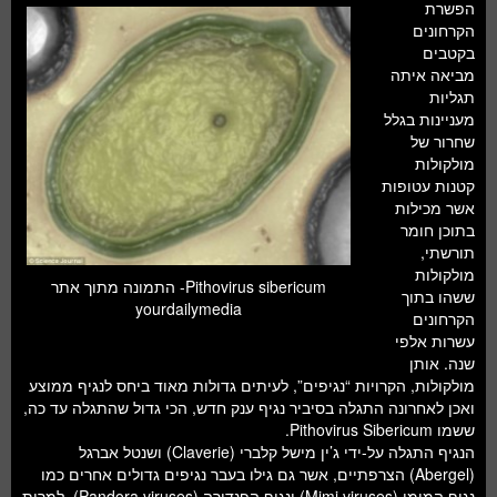
הפשרת
הקרחונים
בקטבים
מביאה איתה
תגליות
מעניינות בגלל
שחרור של
מולקולות
קטנות עטופות
אשר מכילות
בתוכן חומר
תורשתי,
מולקולות
Pithovirus sibericum- התמונה מתוך אתר
ששהו בתוך
yourdailymedia
הקרחונים
עשרות אלפי
שנה. אותן
מולקולות, הקרויות “נגיפים”, לעיתים גדולות מאוד ביחס לנגיף ממוצע
ואכן לאחרונה התגלה בסיביר נגיף ענק חדש, הכי גדול שהתגלה עד כה,
ששמו Pithovirus Sibericum.
הנגיף התגלה על-ידי ג’ין מישל קלברי (Claverie) ושנטל אברגל
(Abergel) הצרפתיים, אשר גם גילו בעבר נגיפים גדולים אחרים כמו
נגיף המימי (Mimi viruses) ונגיף הפנדורה (Pandora viruses). למרות