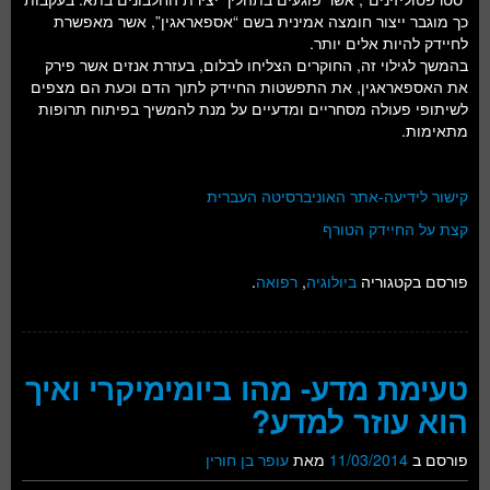
כך מוגבר ייצור חומצה אמינית בשם “אספאראגין”, אשר מאפשרת
לחיידק להיות אלים יותר.
בהמשך לגילוי זה, החוקרים הצליחו לבלום, בעזרת אנזים אשר פירק
את האספאראגין, את התפשטות החיידק לתוך הדם וכעת הם מצפים
לשיתופי פעולה מסחריים ומדעיים על מנת להמשיך בפיתוח תרופות
מתאימות.
קישור לידיעה-אתר האוניברסיטה העברית
קצת על החיידק הטורף
פורסם בקטגוריה
ביולוגיה
,
רפואה
.
טעימת מדע- מהו ביומימיקרי ואיך
הוא עוזר למדע?
פורסם ב
11/03/2014
מאת
עופר בן חורין