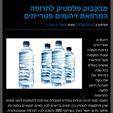
מבקבוק פלסטיק לתרופה
המרפאת זיהומים פטרייתים
פורסם ב
12/06/2014
מאת
עופר בן חורין
זיהומים
פטרייתים
ברמות חומרה
שונות תוקפות
מעל מיליארד
אנשים בעולם
בכל שנה,
במיוחד את
אלו בעלי
מערכת חיסון
חלשה.
התרופות
האנטי-פטריתיות יעילות במידה מוגבלת וגורמות לתופעות לוואי מאחר
שהן מתקשות להבחין בין תאים בריאים לבין תאים הנגועים בפטריות.
מחקר חדש, אשר נערך בשיתוף IBM והמכון לביו-הנדסה וננוטכנולוגיה