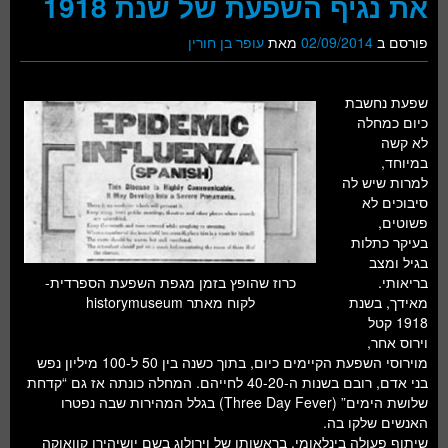
את נגיף השפעת של שנת 1918
פורסם ב
02/09/2014
מאת
עופר בן חורין
שפעת נחשבת
כיום כמחלה
לא קשה
במיוחד,
למרות שיש לה
סיבוכים לא
פשוטים,
בעיקר כתלות
בגיל ומצב
כרוז שהופץ בזמן מגפת השפעת הספרדית-
בריאותי.
לקוח מאתר historymuseum
מאידך, בשנת
1918 קטל
וירוס אחר,
מוירוסי השפעת הקיימים כיום, בתוך כשנה בין 50 ל-100 מיליון נפש
בני אדם, רובם בשנות ה-40-20 לחייהם. המחלה כונתה אז גם “קדחת
שלושת הימים” (Three Day Fever) בגלל המהירות שבה נפטרו
האנשים שלקו בה.
שיתוף פעולה בינלאומי, בראשותו של וירולוג בשם יושיהירו קוואוקה