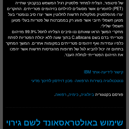
של סינגפור, הצליח למחזר פלסטיק רגיל המשמש בבקבוקי שתייה
(PET) לחומרים אשר מסוגלים להילחם בזיהומים פטרייתים. החוקרים
יצרו מהפלסטיק מולקולות חדשות לחלוטין אשר יצרו סיב ננומטרי בעל
מטען חשמלי חיובי אשר פוגע רק בממברנות של פטריות בעלי מטען
חשמלי שלילי.
מחקרי המשך הראו שאותם ננו-סיבים הצליחו לחסל 99.9% מזיהום
פטרייתי בדם בשם C.albicans בתוך שעה ללא יכולת הפטריות לפתח
כלפיו עמידות ואף זיהומים פטרייתים במקומות אחרים. המשך המחקר
בתחום זה יכול להביא לגל של תרופות מהונדסות חדשות אשר יהפכו
את הזיהום הפטרייתי לנחלת העבר.
קישור לידיעה-אתר IBM
ננוטכנולוגיה בשירות הרפואה- מכון דוידסון לחינוך מדעי
פורסם בקטגוריה
ביולוגיה
,
כימיה
,
רפואה
.
שימוש באולטראסאונד לשם גירוי