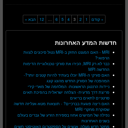
» קודם
1
2
3
4
5
6
…
12
הבא »
חדשות המדע האחרונות
MRI - האם המגנט החזק ב-MRI נטול סיכונים לצוות
הרפואי?
כבר לא רק MRI, הכירו את סורקי טכנולוגיית הדימות
החדשה MPI
האם סורקי ה-MRI יוכלו בעתיד להיות קטנים יותר?-
המהפכה של הסורק החדש מהונג קונג
ניידות הרנטגן הראשונות- המלחמה של מארי קירי
פריצת דרך מדעית- הצלחה ישראלית בהפיכת תאים
סרטניים לתאים בריאים
האם ריצה פוגעת בברכיים? - תוצאות מטא-אנליזה חדשה
שסוקרת מחקרי MRI
נפילה של חמישים אחוז בספירת הזרע של גברים בעולם
בשנים האחרונות
מחקר חדש מגלה: אנשים על הספקטרום האוטיסטי חשים