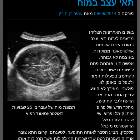
תאי עצב במוח
פורסם ב
09/06/2014
מאת
עופר בן חורין
בשנים האחרונות הצליחו
מדענים לגרות תאי עצב
במוח בעזרת אלומות
אולטרסאונד ממוקדות
בעוצמה לא גבוהה.
אפשרות זו פותחת פתח
ליישומים אשר יכולים
להתערב בפעילות המוח
ולטפל בו באופן לא
פולשני- מאידך לא הוצע
עדיין הסבר מניח את
הדעת לגבי התופעה.
מחקר חדש של פרופ’
תמונת מוח של עובר בן 25 שבועות
איתן קימל ופרופ’ שי
באולטראסאונד רפואי
שהם, בעזרתו של
הדוקטורנט מיכאל
פלקסין, מציע הסבר לאותה התופעה. לטענתם, קרום התא צובר
אנרגיה בעקבות רטט שתי שכבות המולקולות אשר מרכיבות אותו.