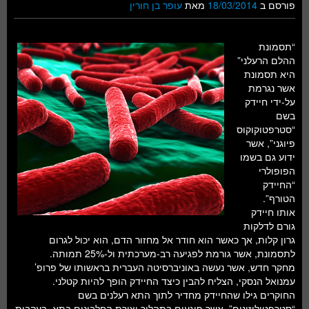
פורסם ב
18/03/2014
מאת
עופר בן חורין
“תסמונת
ההלם הרעלני”
היא תסמונת
אשר נגרמת
על-ידי חיידק
בשם
“סטרפטוקוקוס
פיוגני”, אשר
ידוע גם בשמו
הפופולרי
“החיידק
הטורף”.
אותו חיידק
גורם לדלקות
גרון קלות, אך כאשר הוא חודר אל מחזור הדם, הוא יכול לגרום
לתסמונת, אשר גורמת לפגיעה רב-מערכתית ול-25% תמותה.
מחקר חדש, אשר נעשה באוניברסיטה העברית בראשותו של פרופ’
עמנואל הנסקי, הצליח להבין כיצד החיידק הופך להיות קטלני.
החוקרים גילו שהחיידק מחדיר לתוך התא רעלנים בשם
“סטרפטוליזינים”, אשר פוגעים בתהליך יצירת החלבונים בתא. בעקבות