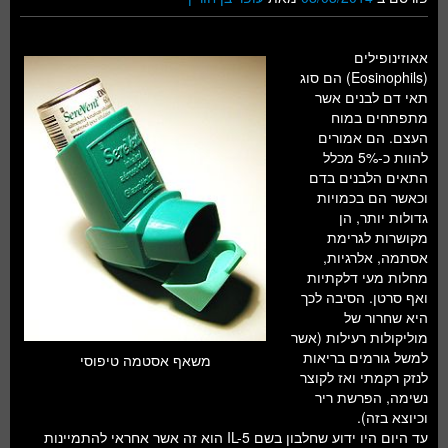
אאוזינופילים
(Eosinophils) הם סוג
תאי דם לבנים אשר
מתפתחים במוח
העצם. הם אמורים
להוות כ-5% מכלל
התאים הלבנים בדם
וכאשר הם בכמויות
גדולות יותר, הן
מקושרות לגרימת
אסתמה, אלרגיות,
מחלות מעי דלקתיות
ואף סרטן. הסיבה לכך
היא שחרור של
מוליקולות רעילות (אשר
למשל גורמים בריאות
משאף אסטמה טיפוסי
לנזק רקמתי ואז לקוצר
נשימה, הפרשת ריר
וכיוצא בזה).
עד היום היו ידוע שחלבון בשם IL-5 הוא זה אשר אחראי להתמיינות