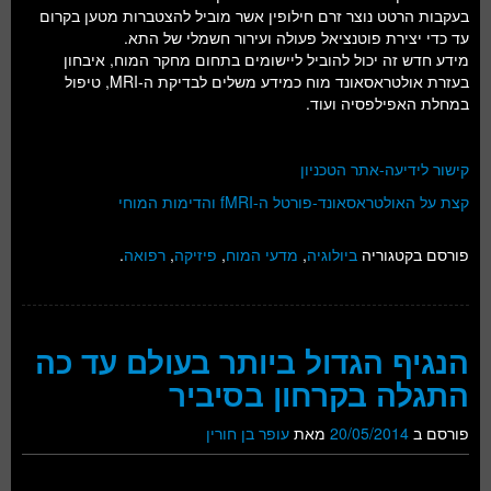
בעקבות הרטט נוצר זרם חילופין אשר מוביל להצטברות מטען בקרום
עד כדי יצירת פוטנציאל פעולה ועירור חשמלי של התא.
מידע חדש זה יכול להוביל ליישומים בתחום מחקר המוח, איבחון
בעזרת אולטראסאונד מוח כמידע משלים לבדיקת ה-MRI, טיפול
במחלת האפילפסיה ועוד.
קישור לידיעה-אתר הטכניון
קצת על האולטראסאונד-פורטל ה-fMRI והדימות המוחי
פורסם בקטגוריה
ביולוגיה
,
מדעי המוח
,
פיזיקה
,
רפואה
.
הנגיף הגדול ביותר בעולם עד כה
התגלה בקרחון בסיביר
פורסם ב
20/05/2014
מאת
עופר בן חורין