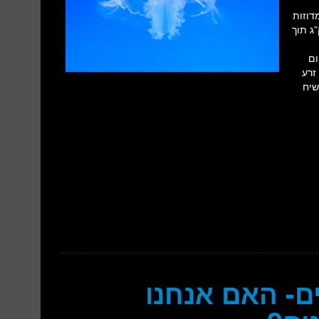
דוזות
ניסוי שעשו פוררו הרובוטים מדוזות במשקל של 900 ק”ג תוך
ום
זרע
שיח
ם- האם אנחנו