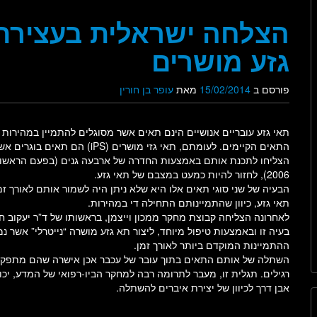
הצלחה ישראלית בעצירת 
גזע מושרים
פורסם ב
15/02/2014
מאת
עופר בן חורין
תאי גזע עובריים אנושיים הינם תאים אשר מסוגלים להתמיין במהירות ל
התאים הקיימים. לעומתם, תאי גזי מושרים (iPS) הם ת
הצליחו לתכנת אותם באמצעות החדרה של ארבעה גנים (בפעם הראשו
2006), לחזור להיות כמעט במצבם של תאי גזע.
הבעיה של שני סוגי תאים אלו היא שלא ניתן היה לשמור אותם לאורך ז
תאי גזע, כיוון שהתמיינותם התחילה די במהירות.
לאחרונה הצליחה קבוצת מחקר ממכון וייצמן, בראשותו של ד”ר יעקוב ח
בעיה זו ובאמצעות טיפול מיוחד, ליצור תא גזע מושרה “נייטרלי” אשר 
ההתמיינות המוקדם ביותר לאורך זמן.
השתלה של אותם התאים בתוך עובר של עכבר אכן אישרה שהם מתפקד
רגילים. תגלית זו, מעבר לתרומה רבה למחקר הביו-רפואי של המדע, יכו
אבן דרך לכיוון של יצירת איברים להשתלה.