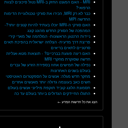
MRI - האם המגנט החזק ב-MRI נטול סיכונים לצוות
הרפואי?
כבר לא רק MRI, הכירו את סורקי טכנולוגיית הדימות
החדשה MPI
האם סורקי ה-MRI יוכלו בעתיד להיות קטנים יותר?-
המהפכה של הסורק החדש מהונג קונג
ניידות הרנטגן הראשונות- המלחמה של מארי קירי
פריצת דרך מדעית- הצלחה ישראלית בהפיכת תאים
סרטניים לתאים בריאים
האם ריצה פוגעת בברכיים? - תוצאות מטא-אנליזה
חדשה שסוקרת מחקרי MRI
נפילה של חמישים אחוז בספירת הזרע של גברים
בעולם בשנים האחרונות
מחקר חדש מגלה: אנשים על הספקטרום האוטיסטי
חשים כאב בעוצמה גדולה יותר מאנשים אחרים
תסמונת הלונג קוביד תוקפת מיליוני אנשים בעולם
התגלו החיידקים הגדולים ביותר בעולם עד כה
הצג את כל חדשות המדע ←