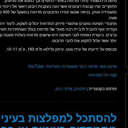
מיועדת להשמיד נחילי מדוזות באזורי החופים וכך למנוע את פגיעתן.
החוקרים יצרו קבוצת רובוטים אשר נעה בעקבות רובוט ראשי אל ריכוזי מ
ומשמידה אותן. ב
שעה.
מתנגדי השיטה טוענים שתוצרי פירוק המדוזות יכולים לשקוע, ליצור זיה
נקודתי ואף להוביל לרבייה רבה מאוד של מדוזות בגלל השתחררות תאי 
וביצים. ביקורת נוספת לגבי השיטה היא שישנם מדוזות בעלות מעטה ק
יותר אשר עלול לתקוע את להבי הרובוט.
מבוסס על ידיעתו של עידו גנוט, עיתון גלילאו מ”ס 183, ע”מ 10-11.
סרטון אשר מראה כיצד מושמדות המדוזות- YouTube
קצת על המדוזות
פורסם בקטגוריה
ביולוגיה
,
מדעי הים
.
להסתכל למפלצות בעיניי