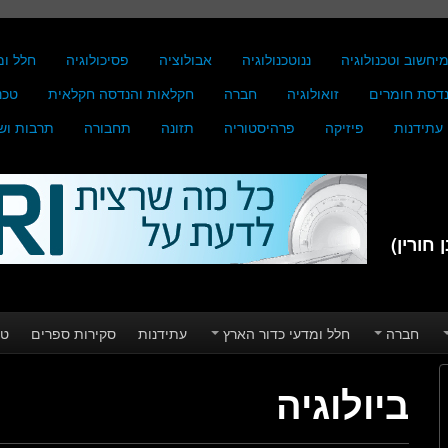
יחשוב וטכנולוגיה
ננוטכנולוגיה
אבולוציה
פסיכולוגיה
חלל ומ
דסת חומרים
זואולוגיה
חברה
חקלאות והנדסה חקלאית
טכנ
עתידנות
פיזיקה
פרהיסטוריה
תזונה
תחבורה
תרבות וש
חורין)
חברה
חלל ומדעי כדור הארץ
עתידנות
סקירות ספרים
טע
ביולוגיה