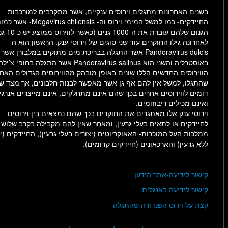
בשנים האחרונות מתגלים וירוסים ענקיים, אשר מתקרבים למורכבות
החיידקים- כמו למשל המימי וירוס וה- Megavirus chilensis- א
הגנום שלהם עוברת את ה-1000 גנים (כאשר לווירוס ממוצע יש כ-10 גנים).
לאחרונה גילו החוקרים עוד שני סוגים של וירוסי ענק. הראשון הוא ה-
Pandoravirus dulcis אשר התגלה בבריכת מים מתוקים במלבורן אשר
באוסטרליה והשני הוא Pandoravirus salinus אשר התגלה בחופי צ’ילה.
הווירוסים החדשים הללו שונים באופן מובהק מהווירוסים הגדולים האח
שהתגלו, למשל אין להם אף גן אשר מאפשר לבנות חלבונים, אך מצד שנ
דומים לווירוסים אחרים בכך שהם אינם מתחלקים, אינם מייצרים אנרגי
ואינם מכילים ריבוזומים.
וירוסי ענק אלו מאתגרים את החוקרים בכך שהם נמצאים בין וירוסים
לחיידקים או לתאים בעלי גרעין, ומאחר שאין להם מקבילה בקרב שלוש
ממלכות העל המוכרות- האאוקריוטים (יצורים בעלי גרעין), החיידקים (י
ללא גרעין) והארכאונים (חיידקים קדומים).
קישור לידיעה-אתר הידען
קישור לידיעה באנגלית
קצת על וירוס הפנדורה שהתגלה