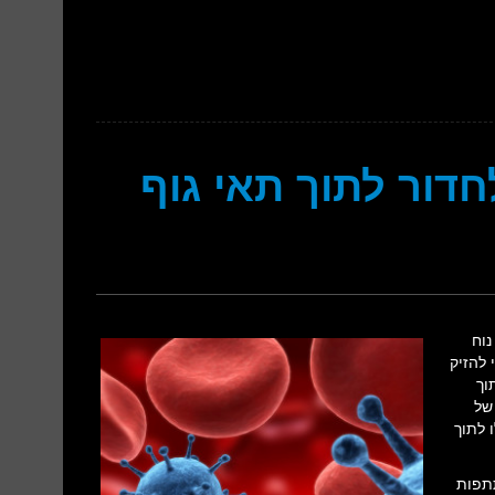
 מצליח נגיף ה-VSV לחדור לתוך תאי גוף
Vesi) הוא נגיף נוח
 להזיק
וך
של
שלו לתוך
תתפות