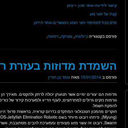
קישור לידיעה-אתר מכון וייצמן
קצת על תאי גזע
פרס נובל למפתחי תאי הגזע המושרים-אתר הידען
פורסם בקטגוריה
ביולוגיה
,
גנטיקה
,
רפואה
.
השמדת מדוזות בעזרת רו
פורסם ב
15/01/2014
מאת
עופר בן חורין
מדוזות הם יצורים ימיים אשר תנועתן יכולה לרתק ולהקסים. מאידך הן 
גורמות נזקים גדולים למתרחצים, לענף הדייג ולמערכות קירור של כורים
להפקת חשמל.
חוקרים מהמכון הטכנולוגי המתקדם בדרום קוראיה, בראשות פרופ’ היון 
(Myung), פיתחו רובוט מיוחד בשם ellyfish Elimination Robotic
Swarm. רובוט זה עשוי מזוג מצופים וממערכת להבים מסתובבת, אשר