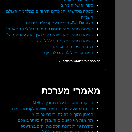
ספרייה של חומרים
סטלה גולדשלג והלוכדים היהודים במלחמת העולם
השנייה
ה- Big Data- הדרך לאסוף עלינו נתונים
טעימת מדע- מהי תסמונת המוות הלילי הפתאומי?
טעימת מדע- מהו ביומימיקרי ואיך הוא עוזר למדע?
טעימת מדע- משימות חלל לנוגה
תרפיה בעזרת פרוטונים
האם זכר יכול להיכנס להריון?
כל הכתבות בטעימות מדע ←
מאמרי מערכת
בדיקות חדשות בעזרת סורק ה-MRI
הורמזיס של קרינה – האם חשיפה לקרינה מייננת
במינון נמוך יכולה להיות בריאה לנו?
תהומות האוקיינוסים העמוקות ביותר בעולם
סקירה על תערוכת הספינות והים במדעטק
האם ריצת מרתון בריאה ללב?