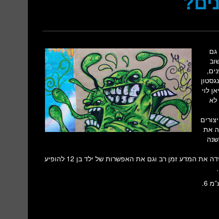
ים?
גם
וב
ים,
גסטון
ומביה הבריטית ובנו בן ה-12, ג’וליאן לוי
 לא
צורים
ה את
שנה
מחקר זה מדגים דרך ייחודית ויצירתית לבצע ניסוי ולפתור בעיה שהטרידה את המדע זמן רב וגם את האפשרות של ילד בן 12 להופיע