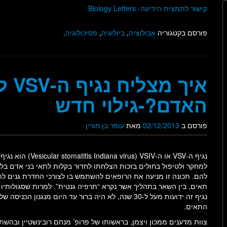
קישור לתמצית הידיעה- Biology Letters
פורסם בקטגוריה
אבולוציה
,
ביולוגיה
,
פסיכולוגיה
.
איך
האדם?-גילוי חדש
פורסם ב
02/12/2013
מאת
עופר בן חורין
נגיף ה-VSV או ה-cular stomatitis Indiana virus) VSIV
למחקר ולטיפול בחולים בזכות הצלחתו לחדור בקלות לתאי בני אדם בלי
להם. תכונה זו מניעה את הרופאים להשתמש בו לצורכי החדרת גנים לת
תאים, בין השאר בתהליך אשר נקרא “תרפיה גנטית”. למרות שסגולותיו 
נגיף זה ידועות מעל ל-30 שנה, לא היה ברור עד היום מנגנון הכניסה 
התאים.
צוות מדענים ממכון ויצמן, בראשותו של פרופ’ מנחם רובינשטיין ובהש