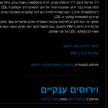
ד”ר אריאל ורמן, ד”ר דניאלה נוביק, דנית פינקלשטיין ושרה ברק, גילה 
למה שהיה כבר ידוע- שהנגיף חודר אל תוך התאים דרך הקולטן ל-LDL
(“הכולסטרול הרע”)- הוא מצליח לחדור גם דרך קולטנים נוספים דומים 
שייכים למשפחת קולטני ה-LDL.
מחקר זה יכול להביא לפיתוח שיטות השמדת תאים סרטניים אשר מתב
על חדירת וירוס ה-VSV לתוכם, כמו למשל לתוך תאי סרטן המעי הגס 
עשירים בקולטני LDL על פני שטחם.
קישור לידיעה-מכון וייצמן
קצת על נגיף ה-VSV
פורסם בקטגוריה
ביולוגיה
,
מיקרוביולוגיה
,
רפואה
.
וירוסים ענקיים
פורסם ב
22/11/2013
מאת
עופר בן חורין