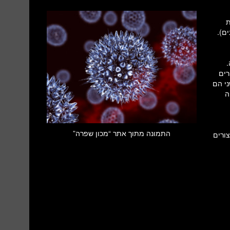
שר כמות
רים
י הם
ה
התמונה מתוך אתר “מכון שפרה”
צורים