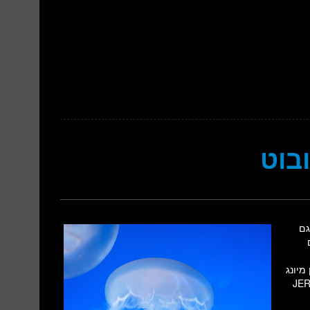
בוט
גם
מיונג
JEROS-J